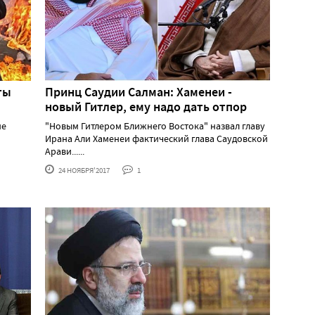
ты
Принц Саудии Салман: Хаменеи -
новый Гитлер, ему надо дать отпор
не
"Новым Гитлером Ближнего Востока" назвал главу
Ирана Али Хаменеи фактический глава Саудовской
Арави......
24 НОЯБРЯ'2017
1