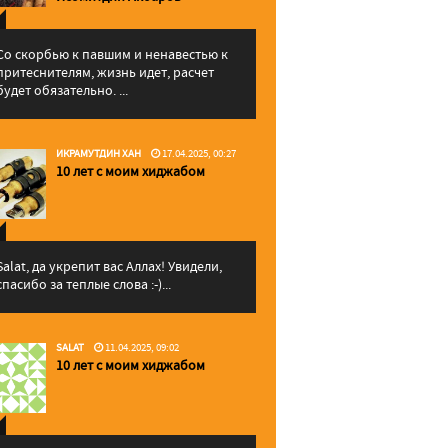
Со скорбью к павшим и ненавестью к
притеснителям, жизнь идет, расчет
будет обязательно. ...
ИКРАМУТДИН ХАН
17.04.2025, 00:27
10 лет с моим хиджабом
Salat, да укрепит вас Аллаx! Увидели,
спасибо за теплые слова :-)...
SALAT
11.04.2025, 09:02
10 лет с моим хиджабом