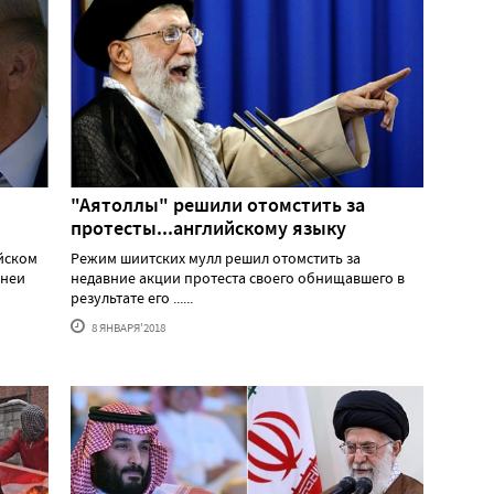
"Аятоллы" решили отомстить за
протесты...английскому языку
йском
Режим шиитских мулл решил отомстить за
енеи
недавние акции протеста своего обнищавшего в
результате его ......
8 ЯНВАРЯ'2018