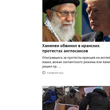
Хаменеи обвинил в иранских
протестах англосаксов
Отыгравшись за протесты иранцев на англи
языке, вожак сектантского режима Али Хам
решил пр......
9 ЯНВАРЯ'2018