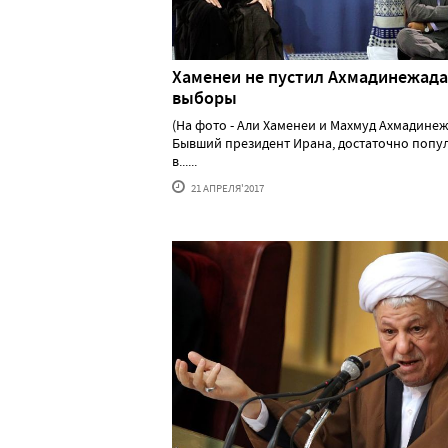
Хаменеи не пустил Ахмадинежада
выборы
(На фото - Али Хаменеи и Махмуд Ахмадине
Бывший президент Ирана, достаточно попу
в......
21 АПРЕЛЯ'2017