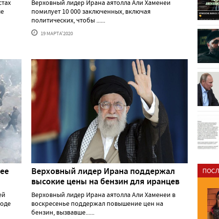
стах
Верховный лидер Ирана аятолла Али Хаменеи
ле
помилует 10 000 заключенных, включая
политических, чтобы ......
19 МАРТА'2020
лее
Верховный лидер Ирана поддержал
ПОСЛ
высокие цены на бензин для иранцев
ей
Верховный лидер Ирана аятолла Али Хаменеи в
роде
воскресенье поддержал повышение цен на
бензин, вызвавше......