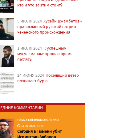
кто и что за этим стоит?
5 ИЮЛЯ'2024
Хусейн Джамбетов -
православный русский патриот
чеченского происхождения
1 ИЮЛЯ'2024
К успешным
мусульманам: прошло время
петлять
24 ИЮНЯ'2024
Посеявший ветер
пожинает бурю
ЕДНИЕ КОММЕНТАРИИ
HAMZA CHERNOMORCHENKO
03.06.2026, 23:29
Сегодня в Тюмени убит
Исомитдин Акбаров