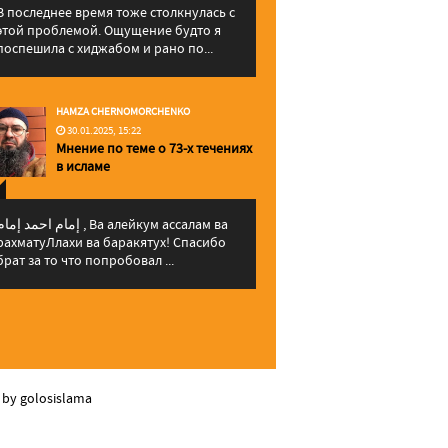
В последнее время тоже столкнулась с
этой проблемой. Ощущение будто я
поспешила с хиджабом и рано по...
HAMZA CHERNOMORCHENKO
30.01.2025, 15:22
Мнение по теме о 73-х течениях
в исламе
إمام احمد إما , Ва алейкум ассалам ва
рахматуЛлахи ва баракятух! Спасибо
брат за то что попробовал ...
 by golosislama