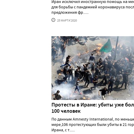
Иран исключил иностранную помощь на ме
для борьбы с пандемией коронавируса пос
предложения фр......
25 МАРТА'2020
Протесты в Иране: убиты уже бо
100 человек
По данным Amnesty International, по меньш
мере,106 протестующих были убиты в 21 го
Ирана, с т......