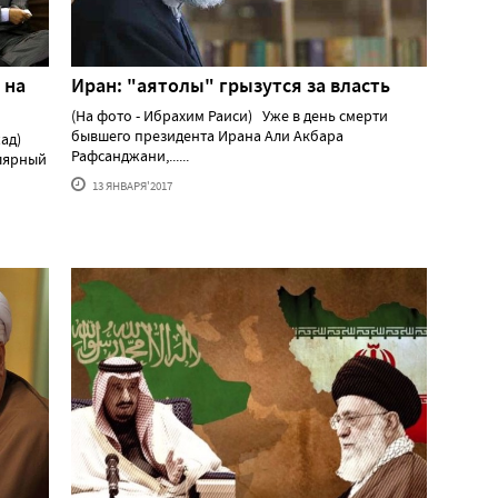
 на
Иран: "аятолы" грызутся за власть
(На фото - Ибрахим Раиси) Уже в день смерти
бывшего президента Ирана Али Акбара
жад)
Рафсанджани,......
лярный
13 ЯНВАРЯ'2017