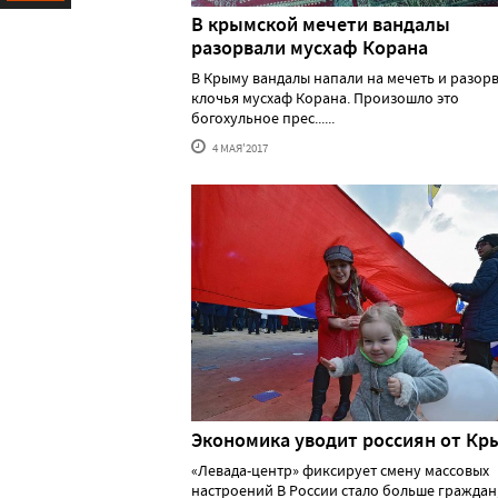
В крымской мечети вандалы
Ресурс
разорвали мусхаф Корана
В Крыму вандалы напали на мечеть и разорв
клочья мусхаф Корана. Произошло это
богохульное прес......
4 МАЯ'2017
Экономика уводит россиян от Кр
«Левада-центр» фиксирует смену массовых
настроений В России стало больше граждан