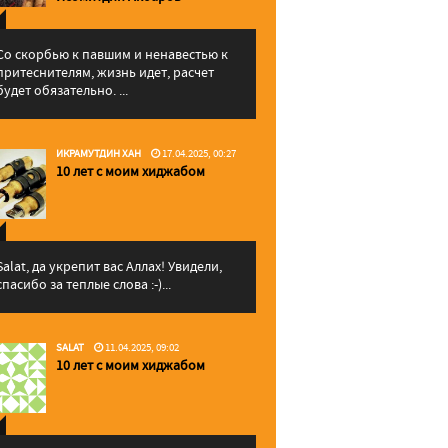
Со скорбью к павшим и ненавестью к
притеснителям, жизнь идет, расчет
будет обязательно. ...
ИКРАМУТДИН ХАН
17.04.2025, 00:27
10 лет с моим хиджабом
Salat, да укрепит вас Аллаx! Увидели,
спасибо за теплые слова :-)...
SALAT
11.04.2025, 09:02
10 лет с моим хиджабом