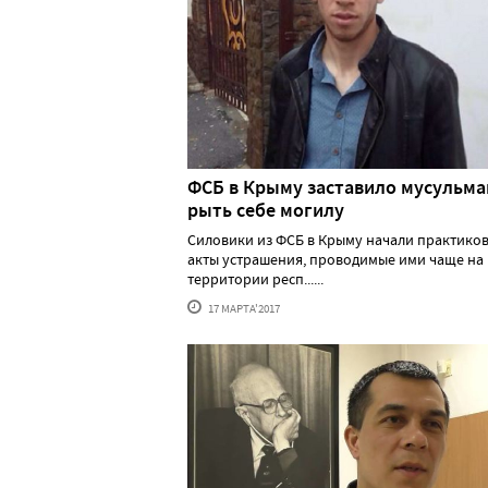
ФСБ в Крыму заставило мусульм
рыть себе могилу
Силовики из ФСБ в Крыму начали практико
акты устрашения, проводимые ими чаще на
территории респ......
17 МАРТА'2017