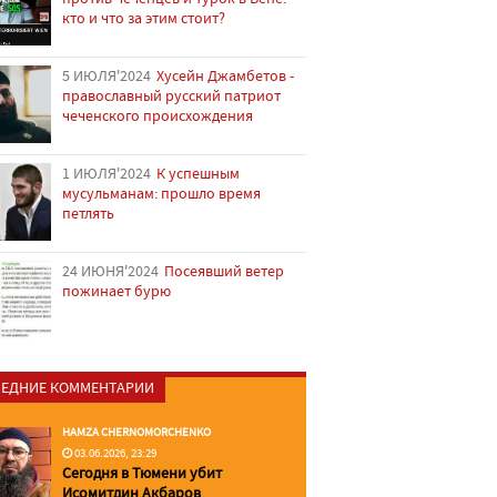
кто и что за этим стоит?
5 ИЮЛЯ'2024
Хусейн Джамбетов -
православный русский патриот
чеченского происхождения
1 ИЮЛЯ'2024
К успешным
мусульманам: прошло время
петлять
24 ИЮНЯ'2024
Посеявший ветер
пожинает бурю
ЕДНИЕ КОММЕНТАРИИ
HAMZA CHERNOMORCHENKO
03.06.2026, 23:29
Сегодня в Тюмени убит
Исомитдин Акбаров