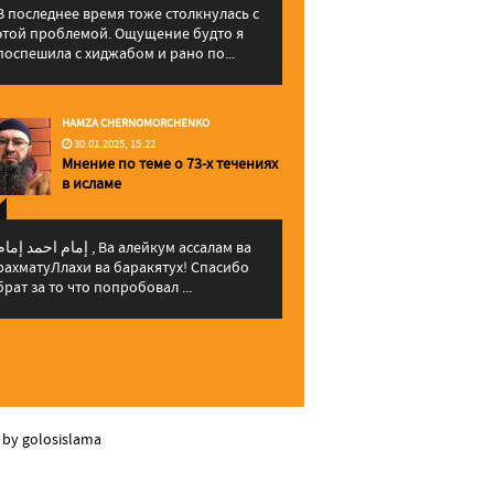
В последнее время тоже столкнулась с
этой проблемой. Ощущение будто я
поспешила с хиджабом и рано по...
HAMZA CHERNOMORCHENKO
30.01.2025, 15:22
Мнение по теме о 73-х течениях
в исламе
إمام احمد إما , Ва алейкум ассалам ва
рахматуЛлахи ва баракятух! Спасибо
брат за то что попробовал ...
 by golosislama