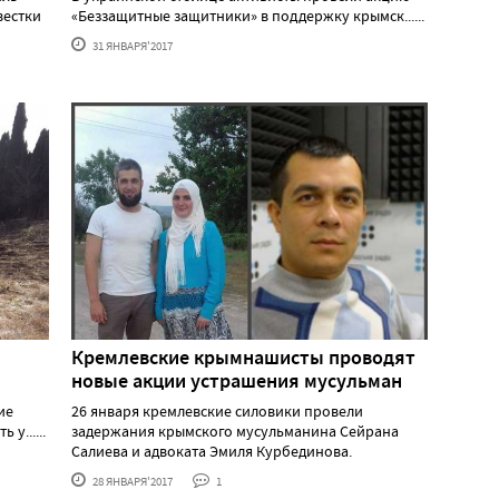
вестки
«Беззащитные защитники» в поддержку крымск......
31 ЯНВАРЯ'2017
Кремлевские крымнашисты проводят
новые акции устрашения мусульман
ие
26 января кремлевские силовики провели
у......
задержания крымского мусульманина Сейрана
Салиева и адвоката Эмиля Курбединова.
28 ЯНВАРЯ'2017
1