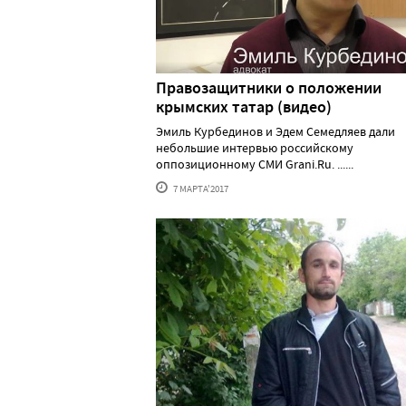
Правозащитники о положении
крымских татар (видео)
Эмиль Курбединов и Эдем Семедляев дали
небольшие интервью российскому
оппозиционному СМИ Grani.Ru. ......
7 МАРТА'2017