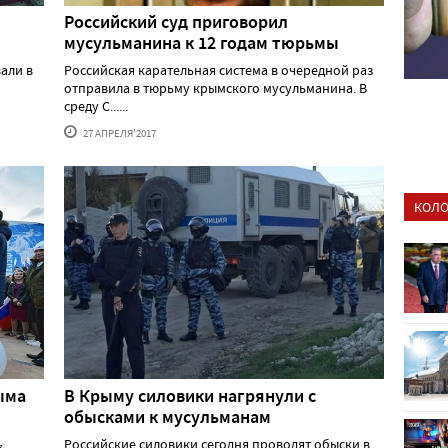
Российский суд приговорил
мусульманина к 12 годам тюрьмы
али в
Российская карательная система в очередной раз
отправила в тюрьму крымского мусульманина. В
среду С......
27 АПРЕЛЯ'2017
КОЛО
ыма
В Крыму силовики нагрянули с
обысками к мусульманам
,
Российские силовики сегодня проводят обыски в