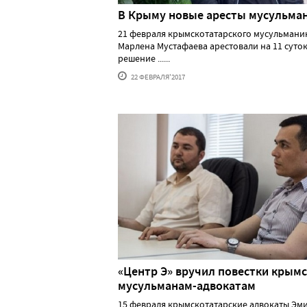
В Крыму новые аресты мусульма
21 февраля крымскотатарского мусульмани
Марлена Мустафаева арестовали на 11 суток
решение ......
22 ФЕВРАЛЯ'2017
«Центр Э» вручил повестки крым
мусульманам-адвокатам
15 февраля крымскотатарские адвокаты Эм