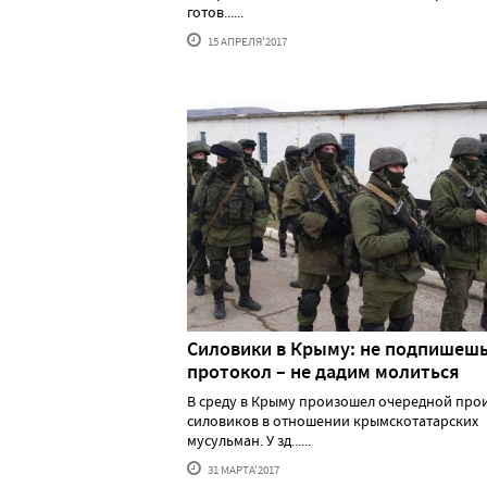
готов......
15 АПРЕЛЯ'2017
Силовики в Крыму: не подпишеш
протокол – не дадим молиться
В среду в Крыму произошел очередной про
силовиков в отношении крымскотатарских
мусульман. У зд......
31 МАРТА'2017