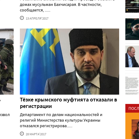
домах мусульман Бахчисарая. В частности,
сообщается, ......
13 АПРЕЛЯ'2017
ь
Тёзке крымского муфтията отказали в
регистрации
ПОСЛ
извол
Департамент по делам национальностей и
религий Министерства культуры Украины
отказался регистрирова......
28 МАРТА'2017