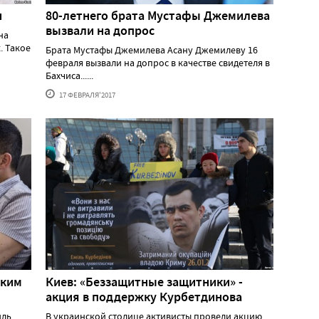
н
80-летнего брата Мустафы Джемилева
вызвали на допрос
на
. Такое
Брата Мустафы Джемилева Асану Джемилеву 16
февраля вызвали на допрос в качестве свидетеля в
Бахчиса......
17 ФЕВРАЛЯ'2017
ским
Киев: «Беззащитные защитники» -
акция в поддержку Курбетдинова
иль
В украинской столице активисты провели акцию