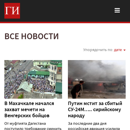
ВСЕ НОВОСТИ
Упорядочить по:
дате
В Махачкале начался
Путин мстит за сбитый
захват мечети на
СУ-24М….. сирийскому
Венгерских бойцов
народу
От муфтията Дагестана
За последние два дня
поступило требование сменить
российская авиация усилила