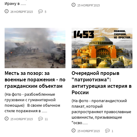
Ирану в ......
25 НОЯБРЯ'2015
26 НОЯБРЯ'2015
5
Месть за позор: за
Очередной прорыв
военные поражения - по
"патриотизма":
гражданским объектам
антитурецкая истерия в
России
(На фото - разбомбленные
грузовики с гуманитарной
(На фото - пропагандистский
помощью) В своем обычном
плакат, который
стиле поражения в ......
распространяют православные
шовинисты, призывающие
25 НОЯБРЯ'2015
11
"осво......
25 НОЯБРЯ'2015
1