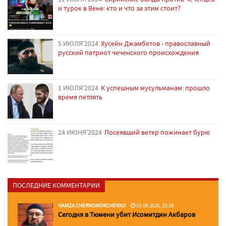
и турок в Вене: кто и что за этим стоит?
5 ИЮЛЯ'2024
Хусейн Джамбетов - православный
русский патриот чеченского происхождения
1 ИЮЛЯ'2024
К успешным мусульманам: прошло
время петлять
24 ИЮНЯ'2024
Посеявший ветер пожинает бурю
ПОСЛЕДНИЕ КОММЕНТАРИИ
HAMZA CHERNOMORCHENKO
03.06.2026, 23:29
Сегодня в Тюмени убит Исомитдин Акбаров