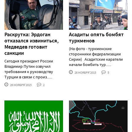
Раскрутка: Эрдоган
Асадиты опять бомбят
отказался извиниться,
туркменов
Медведев готовит
(На фото - туркменские
санкции
сторонники федерализации
Сирии) Асадитские каратели
Сегодня президент России
начали бомбить тур......
Владимир Путин озвучил
требования к руководству
26 НОЯБРЯ'2015
5
Турции в связи с произ......
26 НОЯБРЯ'2015
2