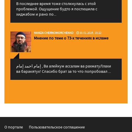
В последнее время тоже столкнулась с этой
проблемой. Ощущение будто я поспешила с
хиджабом и рано по...
HAMZA CHERNOMORCHENKO
30.01.2025, 15:22
Мнение по теме о 73-х течениях в исламе
إمام احمد إمام , Ва алейкум ассалам ва рахматуЛлахи
ва баракятух! Спасибо брат за то что попробовал ...
О портале
Пользовательское соглашение