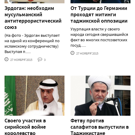
Эрдоган: необходим
От Турции до Германии
мусульманский
проходят митинги
антитеррористический
таджикской оппозиции
союз
Узурпация власти у своего
народа сегодня свершившийся
(На фото - Эрдоган выступает
факт во многих постсоветских
на одной из конференций по
госуд......
исламскому сотрудничеству)
Выступая п......
27 НОЯБРЯ'2015
27 НОЯБРЯ'2015
3
Своего участия в
Фетву против
сирийской войне
салафитов выпустили в
королевство
Таджикистане