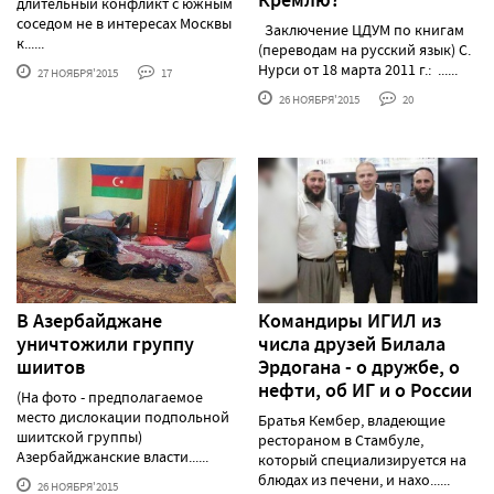
длительный конфликт с южным
соседом не в интересах Москвы
Заключение ЦДУМ по книгам
к......
(переводам на русский язык) С.
Нурси от 18 марта 2011 г.: ......
27 НОЯБРЯ'2015
17
26 НОЯБРЯ'2015
20
В Азербайджане
Командиры ‪‎ИГИЛ‬ из
уничтожили группу
числа друзей Билала
шиитов
‪Эрдогана‬ - о дружбе, о
нефти, об ИГ и о ‪‎России‬
(На фото - предполагаемое
место дислокации подпольной
Братья Кембер, владеющие
шиитской группы)
рестораном в Стамбуле,
Азербайджанские власти......
который специализируется на
блюдах из печени, и нахо......
26 НОЯБРЯ'2015