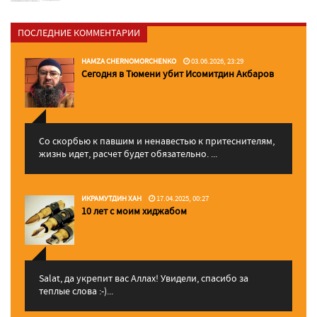
ПОСЛЕДНИЕ КОММЕНТАРИИ
HAMZA CHERNOMORCHENKO
03.06.2026, 23:29
Сегодня в Тюмени убит Исомитдин Акбаров
Со скорбью к павшим и ненавестью к притеснителям,
жизнь идет, расчет будет обязательно. ...
ИКРАМУТДИН ХАН
17.04.2025, 00:27
10 лет с моим хиджабом
Salat, да укрепит вас Аллаx! Увидели, спасибо за
теплые слова :-)...