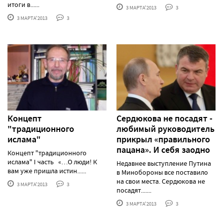
итоги в......
3 МАРТА'2013
3
3 МАРТА'2013
3
Концепт
Сердюкова не посадят -
"традиционного
любимый руководитель
ислама"
прикрыл «правильного
пацана». И себя заодно
Концепт "традиционного
ислама" I часть «…О люди! К
Недавнее выступление Путина
вам уже пришла истин......
в Минобороны все поставило
на свои места. Сердюкова не
3 МАРТА'2013
3
посадят.......
3 МАРТА'2013
3