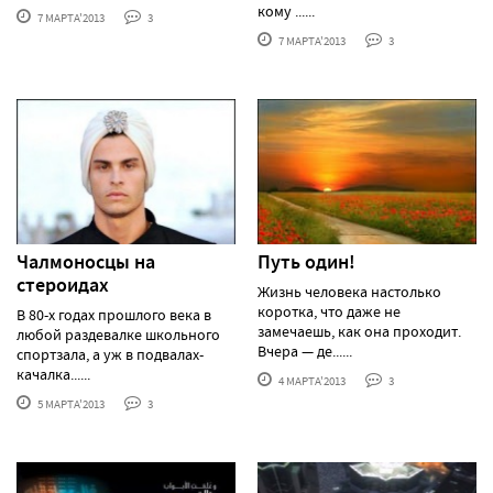
кому ......
7 МАРТА'2013
3
7 МАРТА'2013
3
Чалмоносцы на
Путь один!
стероидах
Жизнь человека настолько
коротка, что даже не
В 80-х годах прошлого века в
замечаешь, как она проходит.
любой раздевалке школьного
Вчера — де......
спортзала, а уж в подвалах-
качалка......
4 МАРТА'2013
3
5 МАРТА'2013
3