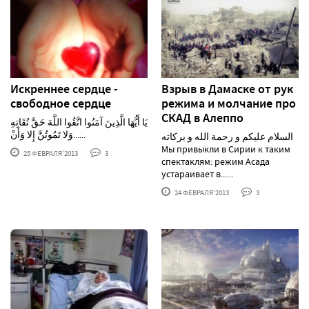
Искреннее сердце -
Взрыв в Дамаске от рук
свободное сердце
режима и молчание про
СКАД в Алеппо
يَا أَيُّهَا الَّذِينَ آمَنُوا اتَّقُوا اللَّهَ حَقَّ تُقَاتِهِ
وَلا تَمُوتُنَّ إِلا وَأَنْ......
السلام عليكم و رحمة الله و بركاته
Мы привыкли в Сирии к таким
25 ФЕВРАЛЯ'2013
3
спектаклям: режим Асада
устараивает в......
24 ФЕВРАЛЯ'2013
3