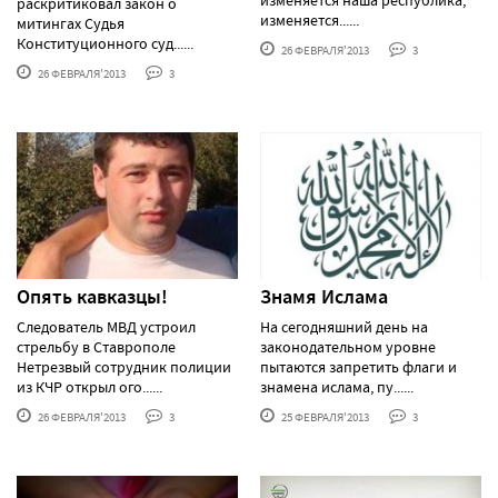
раскритиковал закон о
изменяется......
митингах Судья
Конституционного суд......
26 ФЕВРАЛЯ'2013
3
26 ФЕВРАЛЯ'2013
3
Опять кавказцы!
Знамя Ислама
Следователь МВД устроил
На сегодняшний день на
стрельбу в Ставрополе
законодательном уровне
Нетрезвый сотрудник полиции
пытаются запретить флаги и
из КЧР открыл ого......
знамена ислама, пу......
26 ФЕВРАЛЯ'2013
3
25 ФЕВРАЛЯ'2013
3