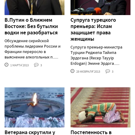
В.Путин о Ближнем
Супруга турецкого
Востоке: Без бутылки
премьера: Ислам
водки не разобраться
защищает права
женщины
Обсуждение сирийской
проблемы лидерами России и
Супруга премьер-министра
Франции переросло в
Турции Реджепа Тайипа
выяснение алкогольных п......
Эрдогана (Recep Tayyip
Erdogan) Эмине Эрдога......
1 МАРТА'2013
3
28 ФЕВРАЛЯ'2013
3
Ветерана скрутили у
Постепенность в