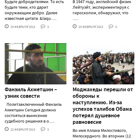
Будьте добродетелями. То есть
В 1947 году, английский физик
будьте теми, кто дарит
Лейтуэйт, экспериментируя с
окружающим добро. Далее
гироскопом, обнаружил, что
известная цитата: &laqu......
......
23 ФЕВРАЛЯ'2013
3
23 ФЕВРАЛЯ'2013
3
Фанзиль Ахметшин –
Моджахеды перешли от
узник совести
обороны к
наступлению. Из-за
Политзаключенный Фанзиль
успехов талибов Обама
Ахметшин Сегодня должно
потерял душевное
состояться вынесение
судебного решения в о......
равновесие
22 ФЕВРАЛЯ'2013
3
Во имя Аллаха Милостивого,
Милосердного. Во вторник (12