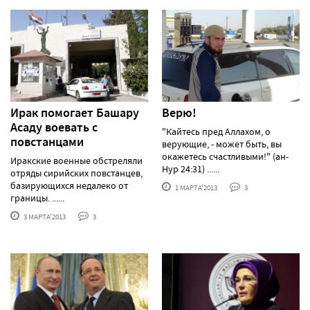
Ирак помогает Башару
Верю!
Асаду воевать с
"Кайтесь пред Аллахом, о
повстанцами
верующие, - может быть, вы
окажетесь счастливыми!" (ан-
Иракские военные обстреляли
Нур 24:31) ......
отряды сирийских повстанцев,
базирующихся недалеко от
1 МАРТА'2013
3
границы. ......
3 МАРТА'2013
3