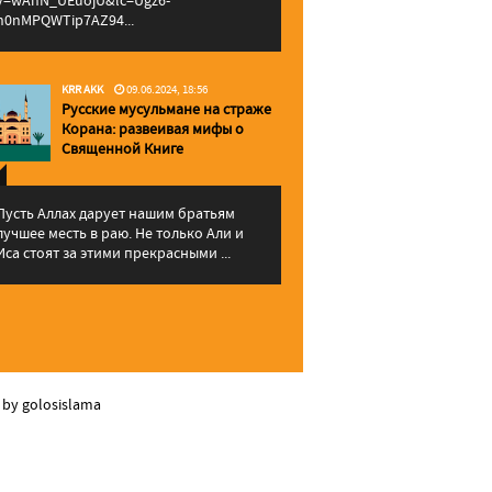
v=wAhN_UEuojU&lc=Ugz6-
h0nMPQWTip7AZ94...
KRR AKK
09.06.2024, 18:56
Русские мусульмане на страже
Корана: pазвеивая мифы о
Священной Книге
Пусть Аллах дарует нашим братьям
лучшее месть в раю. Не только Али и
Иса стоят за этими прекрасными ...
 by golosislama