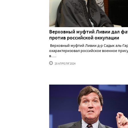
Верховный муфтий Ливии дал фа
против российской оккупации
Верховный муфтий Ливии д-р Садык аль-Га
охарактеризовал российское военное прис
в......
28 АПРЕЛЯ'2024