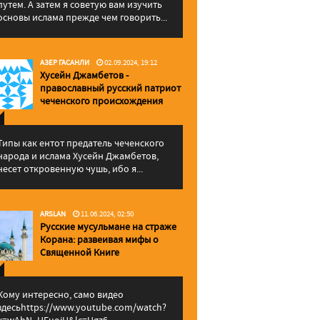
путем. А затем я советую вам изучить
основы ислама прежде чем говорить...
АЗЕР ГАСАНЛИ
02.09.2024, 19:12
Хусейн Джамбетов -
православный русский патриот
чеченского происхождения
Типы как ентот предатель чеченского
народа и ислама Хусейн Джамбетов,
несет откровенную чушь, ибо я...
ARSLAN
11.06.2024, 02:50
Русские мусульмане на страже
Корана: pазвеивая мифы о
Священной Книге
Кому интересно, само видео
здесьhttps://www.youtube.com/watch?