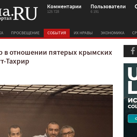
Комментарии
Пользователи
125 728
6 191
КА
ПРОСВЕЩЕНИЕ
СОБЫТИЯ
ИХ НРАВЫ
ЭКОНОМИКА
СР
р в отношении пятерых крымских
ут-Тахрир