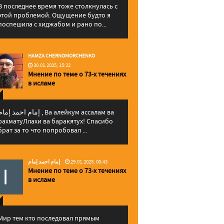
В последнее время тоже столкнулась с
этой проблемой. Ощущение будто я
поспешила с хиджабом и рано по...
HAMZA CHERNOMORCHENKO
30.01.2025, 15:22
Мнение по теме о 73-х течениях
в исламе
إمام احمد إما , Ва алейкум ассалам ва
рахматуЛлахи ва баракятух! Спасибо
брат за то что попробовал ...
إمام احمد إمام
29.01.2025, 00:43
Мнение по теме о 73-х течениях
в исламе
Мир тем кто последовал прямым