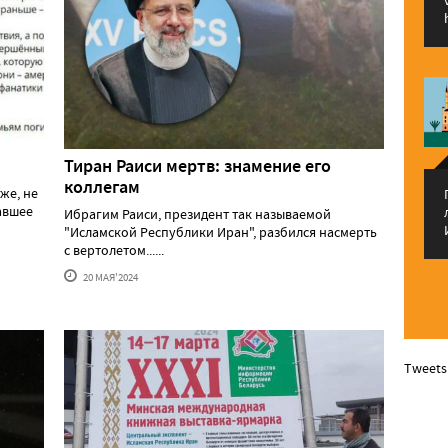
Тиран Раиси мертв: знамение его
коллегам
же, не
давшее
Ибрагим Раиси, президент так называемой
"Исламской Республики Иран", разбился насмерть
с вертолетом......
20 МАЯ'2024
Tweets