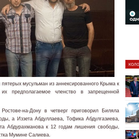
КОЛО
 пятерых мусульман из аннексированного Крыма к
их предполагаемое членство в запрещенной
остове-на-Дону в четверг приговорил Биляла
ды, а Иззета Абдуллаева, Тофика Абдулгазиева,
та Абдурахманова к 12 годам лишения свободы,
стка Мумине Салиева.