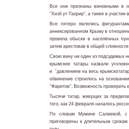
Все они признаны виновными в о
"Хизб ут-Тахрир", а также в участии в
Все пятеро являлись фигурантам
аннексированном Крыму в отношени
провела обыски в населённых пунк
затем арестовав в общей сложности 
Свою вину ни один из подсудимых н
крымские татары назвали уголовн
и "давлением на весь крымскотатарс
обвинение строилось на основании
"Фаритов". Возможность проверить е
Тысячи татар, живущих за предела
того, как 24 февраля началось росси
По словам Мумине Салиевой, с 
приговорены к длительным срокам 
году.