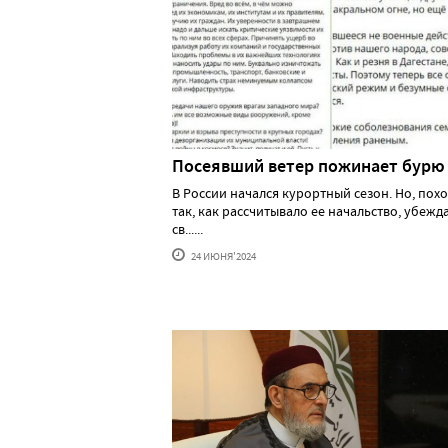
Посеявший ветер пожинает бурю
В России начался курортный сезон. Но, похо
так, как рассчитывало ее начальство, убеж
св......
24 ИЮНЯ'2024