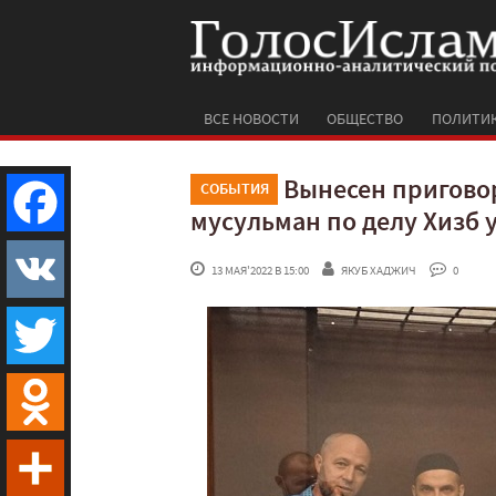
ВСЕ НОВОСТИ
ОБЩЕСТВО
ПОЛИТИ
Вынесен пригово
СОБЫТИЯ
мусульман по делу Хизб 
Facebook
 13 МАЯ'2022 В 15:00
ЯКУБ ХАДЖИЧ
 0
VK
Twitter
Odnoklassniki