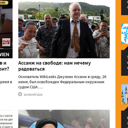
в и
Ассанж на свободе: нам нечему
оит?
радоваться
Основатель WikiLeaks Джулиан Ассанж в среду, 26
ремя в
июня, был освобожден Федеральным окружным
судом США......
28 ИЮНЯ'2024