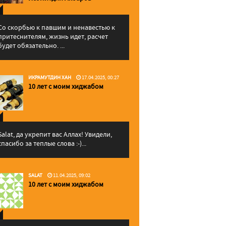
Со скорбью к павшим и ненавестью к
притеснителям, жизнь идет, расчет
будет обязательно. ...
ИКРАМУТДИН ХАН
17.04.2025, 00:27
10 лет с моим хиджабом
Salat, да укрепит вас Аллаx! Увидели,
спасибо за теплые слова :-)...
SALAT
11.04.2025, 09:02
10 лет с моим хиджабом