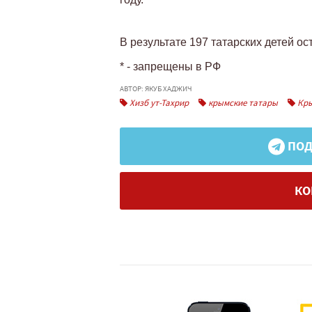
В результате 197 татарских детей ос
* - запрещены в РФ
АВТОР: ЯКУБ ХАДЖИЧ
Хизб ут-Тахрир
крымские татары
Кр
ПОД
КО