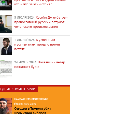
кто и что за этим стоит?
5 ИЮЛЯ'2024
Хусейн Джамбетов -
православный русский патриот
чеченского происхождения
1 ИЮЛЯ'2024
К успешным
мусульманам: прошло время
петлять
24 ИЮНЯ'2024
Посеявший ветер
пожинает бурю
ЕДНИЕ КОММЕНТАРИИ
HAMZA CHERNOMORCHENKO
03.06.2026, 23:29
Сегодня в Тюмени убит
Исомитдин Акбаров