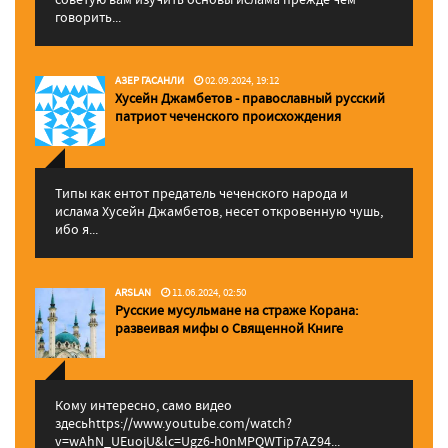
говорить...
АЗЕР ГАСАНЛИ
02.09.2024, 19:12
Хусейн Джамбетов - православный русский
патриот чеченского происхождения
Типы как ентот предатель чеченского народа и
ислама Хусейн Джамбетов, несет откровенную чушь,
ибо я...
ARSLAN
11.06.2024, 02:50
Русские мусульмане на страже Корана:
pазвеивая мифы о Священной Книге
Кому интересно, само видео
здесьhttps://www.youtube.com/watch?
v=wAhN_UEuojU&lc=Ugz6-h0nMPQWTip7AZ94...