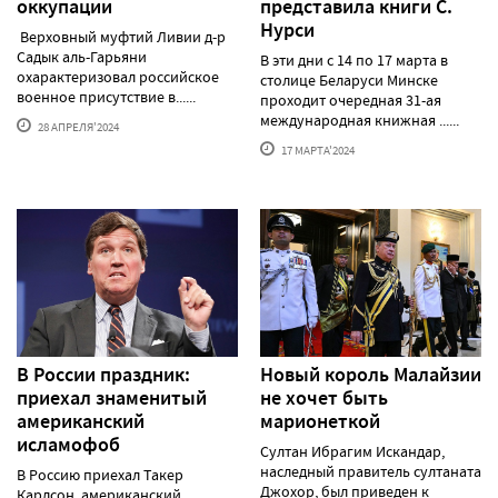
оккупации
представила книги С.
Нурси
Верховный муфтий Ливии д-р
Садык аль-Гарьяни
В эти дни с 14 по 17 марта в
охарактеризовал российское
столице Беларуси Минске
военное присутствие в......
проходит очередная 31-ая
международная книжная ......
28 АПРЕЛЯ'2024
17 МАРТА'2024
В России праздник:
Новый король Малайзии
приехал знаменитый
не хочет быть
американский
марионеткой
исламофоб
Султан Ибрагим Искандар,
наследный правитель султаната
В Россию приехал Такер
Джохор, был приведен к
Карлсон, американский