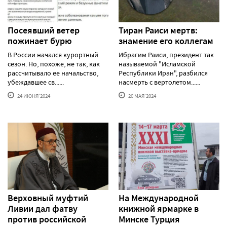
Посеявший ветер
Тиран Раиси мертв:
пожинает бурю
знамение его коллегам
В России начался курортный
Ибрагим Раиси, президент так
сезон. Но, похоже, не так, как
называемой "Исламской
рассчитывало ее начальство,
Республики Иран", разбился
убеждавшее св......
насмерть с вертолетом......
24 ИЮНЯ'2024
20 МАЯ'2024
Верховный муфтий
На Международной
Ливии дал фатву
книжной ярмарке в
против российской
Минске Турция