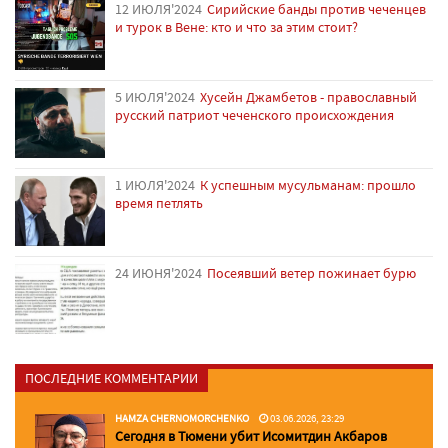
12 ИЮЛЯ'2024
Сирийские банды против чеченцев
и турок в Вене: кто и что за этим стоит?
5 ИЮЛЯ'2024
Хусейн Джамбетов - православный
русский патриот чеченского происхождения
1 ИЮЛЯ'2024
К успешным мусульманам: прошло
время петлять
24 ИЮНЯ'2024
Посеявший ветер пожинает бурю
ПОСЛЕДНИЕ КОММЕНТАРИИ
HAMZA CHERNOMORCHENKO
03.06.2026, 23:29
Сегодня в Тюмени убит Исомитдин Акбаров