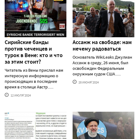
Сирийские банды
Ассанж на свободе: нам
против чеченцев и
нечему радоваться
турок в Вене: кто и что
Основатель WikiLeaks Джулиан
за этим стоит?
Ассанж в среду, 26 июня, был
освобожден Федеральным
Читатель из Вены прислал нам
окружным судом США......
интересную информацию о
происходящих в последнее
28 ИЮНЯ'2024
время в столице Австр......
12 ИЮЛЯ'2024