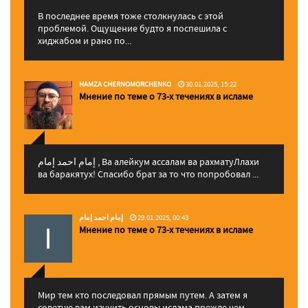
В последнее время тоже столкнулась с этой
проблемой. Ощущение будто я поспешила с
хиджабом и рано по...
HAMZA CHERNOMORCHENKO
30.01.2025, 15:22
Мнение по теме о 73-х течениях в исламе
إمام احمد إمام , Ва алейкум ассалам ва рахматуЛлахи
ва баракятух! Спасибо брат за то что попробовал ...
إمام احمد إمام
29.01.2025, 00:43
Мнение по теме о 73-х течениях в исламе
Мир тем кто последовал прямым путем. А затем я
советую вам изучить основы ислама прежде чем