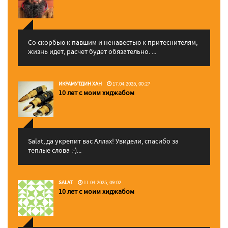
Со скорбью к павшим и ненавестью к притеснителям,
жизнь идет, расчет будет обязательно. ...
ИКРАМУТДИН ХАН
17.04.2025, 00:27
10 лет с моим хиджабом
Salat, да укрепит вас Аллаx! Увидели, спасибо за
теплые слова :-)...
SALAT
11.04.2025, 09:02
10 лет с моим хиджабом