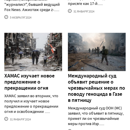
присяге как 17-й......
"журналист", бывший ведущий
Fox News. Ажиотаж среди z-......
31 ЯНВАРЯ'2024
5 ФЕВРАЛЯ'2024
ХАМАС изучает новое
Международный суд
предложение о
объявит решение о
прекращении огня
чрезвычайных мерах по
поводу геноцида в Газе
ХАМАС заявил во вторник, что
в пятницу
получил и изучает новое
предложение о прекращении
Международный суд ООН (МС)
огня и освобождении ......
заявил, что объявит в пятницу,
примет ли он чрезвычайные
31 ЯНВАРЯ'2024
меры против Изр......