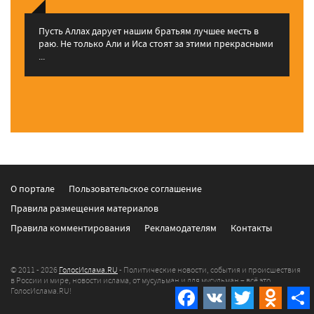
Пусть Аллах дарует нашим братьям лучшее месть в
раю. Не только Али и Иса стоят за этими прекрасными
...
О портале
Пользовательское соглашение
Правила размещения материалов
Правила комментирования
Рекламодателям
Контакты
© 2011 - 2026
ГолосИслама.RU
- Политические новости, события и происшествия
в России и мире, новости ислама, от мусульман и для мусульман – всё это
Facebook
VK
Twitter
Odnokla
ГолосИслама.RU!