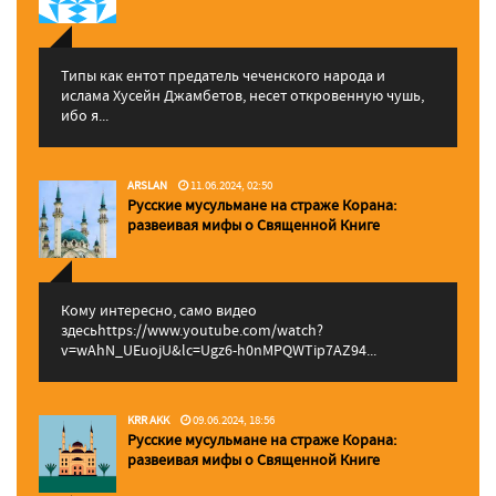
Типы как ентот предатель чеченского народа и
ислама Хусейн Джамбетов, несет откровенную чушь,
ибо я...
ARSLAN
11.06.2024, 02:50
Русские мусульмане на страже Корана:
pазвеивая мифы о Священной Книге
Кому интересно, само видео
здесьhttps://www.youtube.com/watch?
v=wAhN_UEuojU&lc=Ugz6-h0nMPQWTip7AZ94...
KRR AKK
09.06.2024, 18:56
Русские мусульмане на страже Корана:
pазвеивая мифы о Священной Книге