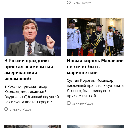
17 МАРТА'2024
В России праздник:
Новый король Малайзии
приехал знаменитый
не хочет быть
американский
марионеткой
исламофоб
Султан Ибрагим Искандар,
наследный правитель султаната
В Россию приехал Такер
Джохор, был приведен к
Карлсон, американский
присяге как 17-й......
"журналист", бывший ведущий
Fox News. Ажиотаж среди z-......
31 ЯНВАРЯ'2024
5 ФЕВРАЛЯ'2024