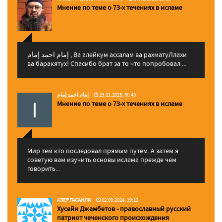
Мнение по теме о 73-х течениях в исламе
إمام احمد إمام , Ва алейкум ассалам ва рахматуЛлахи
ва баракятух! Спасибо брат за то что попробовал ...
إمام احمد إمام
29.01.2025, 00:43
Мнение по теме о 73-х течениях в исламе
Мир тем кто последовал прямым путем. А затем я
советую вам изучить основы ислама прежде чем
говорить...
АЗЕР ГАСАНЛИ
02.09.2024, 19:12
Хусейн Джамбетов - православный русский
патриот чеченского происхождения