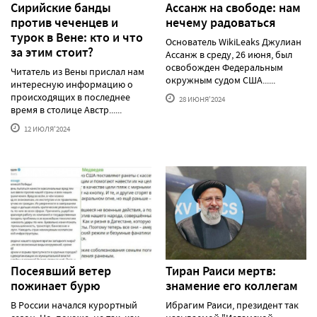
Сирийские банды
Ассанж на свободе: нам
против чеченцев и
нечему радоваться
турок в Вене: кто и что
Основатель WikiLeaks Джулиан
за этим стоит?
Ассанж в среду, 26 июня, был
освобожден Федеральным
Читатель из Вены прислал нам
окружным судом США......
интересную информацию о
происходящих в последнее
28 ИЮНЯ'2024
время в столице Австр......
12 ИЮЛЯ'2024
Посеявший ветер
Тиран Раиси мертв:
пожинает бурю
знамение его коллегам
В России начался курортный
Ибрагим Раиси, президент так