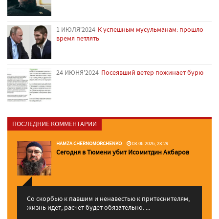
1 ИЮЛЯ'2024
К успешным мусульманам: прошло
время петлять
24 ИЮНЯ'2024
Посеявший ветер пожинает бурю
ПОСЛЕДНИЕ КОММЕНТАРИИ
HAMZA CHERNOMORCHENKO
03.06.2026, 23:29
Сегодня в Тюмени убит Исомитдин Акбаров
Со скорбью к павшим и ненавестью к притеснителям,
жизнь идет, расчет будет обязательно. ...