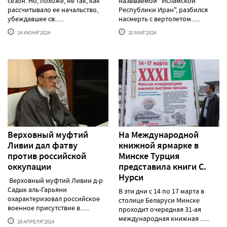
сезон. Но, похоже, не так, как
называемой "Исламской
рассчитывало ее начальство,
Республики Иран", разбился
убеждавшее св......
насмерть с вертолетом......
24 ИЮНЯ'2024
20 МАЯ'2024
Верховный муфтий
На Международной
Ливии дал фатву
книжной ярмарке в
против российской
Минске Турция
оккупации
представила книги С.
Нурси
Верховный муфтий Ливии д-р
Садык аль-Гарьяни
В эти дни с 14 по 17 марта в
охарактеризовал российское
столице Беларуси Минске
военное присутствие в......
проходит очередная 31-ая
международная книжная ......
28 АПРЕЛЯ'2024