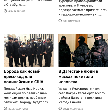
Турецкие правоохранители
в Стамбуле......
арестовали 8 человек,
подозреваемых в причастности
4 ЯНВАРЯ'2017
к террористическому акт......
3 ЯНВАРЯ'2017
Борода как новый
В Дагестане люди в
дресс-код для
масках похитили
полицейских в США
человека
Полицейским Нью-Йорка,
Умахана Умаханова, жителя
желающим по религиозным
села Кокрек Хасавюртовского
мотивам носить тюрбаны и
района Дагестана похитили
отпускать бороду, будет раз......
сегодня неизв......
30 ДЕКАБРЯ'2016
29 ДЕКАБРЯ'2016