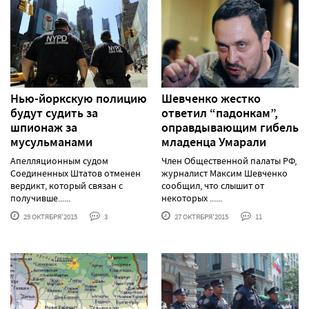
Нью-йоркскую полицию
Шевченко жестко
будут судить за
ответил “падонкам”,
шпионаж за
оправдывающим гибель
мусульманами
младенца Умарали
Апелляционным судом
Член Общественной палаты РФ,
Соединенных Штатов отменен
журналист Максим Шевченко
вердикт, который связан с
сообщил, что слышит от
получивше......
некоторых ......
29 ОКТЯБРЯ'2015
3
27 ОКТЯБРЯ'2015
11