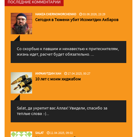
ПОСЛЕДНИЕ КОММЕНТАРИИ
HAMZA CHERNOMORCHENKO
03.06.2026, 23:29
Сегодня в Тюмени убит Исомитдин Акбаров
Со скорбью к павшим и ненавестью к притеснителям,
жизнь идет, расчет будет обязательно. ...
ИКРАМУТДИН ХАН
17.04.2025, 00:27
10 лет с моим хиджабом
Salat, да укрепит вас Аллаx! Увидели, спасибо за
теплые слова :-)...
SALAT
11.04.2025, 09:02