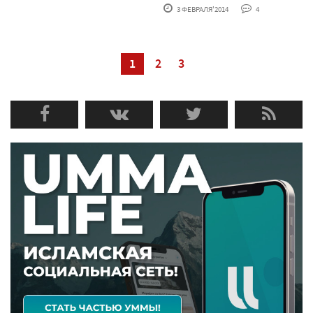
3 ФЕВРАЛЯ'2014
4
1
2
3