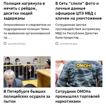
Полиция нагрянула в
В Сеть "слили" фото и
мечеть с рейдом,
личные данные
десятки людей
офицеров ЦПЭ МВД с
задержаны
кличем на уничтожение
Оперативники и следователи из
Сотрудникам Центра
подразделения полиции Чехии
противодействия экстремизму
по выявлению организованной
МВД по Республике Дагестан
пр......
была предостав......
26 АПРЕЛЯ'2014
10 АПРЕЛЯ'2014
В Петербурге бывших
Сотрудник ОМОНа
полицейских осудили за
промышлял торговлей
пытки
наркотиками