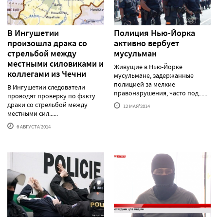
В Ингушетии
Полиция Нью-Йорка
произошла драка со
активно вербует
стрельбой между
мусульман
местными силовиками и
Живущие в Нью-Йорке
коллегами из Чечни
мусульмане, задержанные
полицией за мелкие
В Ингушетии следователи
правонарушения, часто под......
проводят проверку по факту
драки со стрельбой между
12 МАЯ'2014
местными сил......
6 АВГУСТА'2014