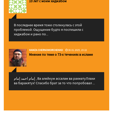
10 лет с моим хиджабом
В последнее время тоже столкнулась с этой
проблемой. Ощущение будто я поспешила с
хиджабом и рано по...
HAMZA CHERNOMORCHENKO
30.01.2025, 15:22
Мнение по теме о 73-х течениях в исламе
إمام احمد إمام , Ва алейкум ассалам ва рахматуЛлахи
ва баракятух! Спасибо брат за то что попробовал ...