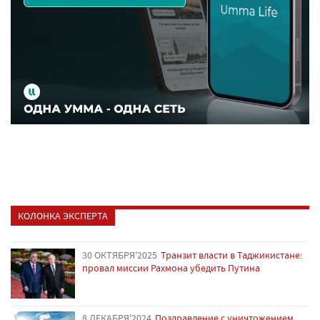
КОЛОНКА ЭКСПЕРТА
30 ОКТЯБРЯ'2025
Транзит власти в Таджикистане:
провал миссии Рахмона убедить Путина
8 ДЕКАБРЯ'2024
Поздравление с уничтожением