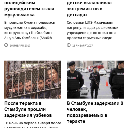
полицейским
детски вылавливал
руководителем стала
экстремистов в
мусульманка
детсадах
В полиции Омана появилась
Силовики ЦПЭ Махачкалы
мусульманка в хиджабе,
нагрянули в два дошкольных
которую зовут Шейха бинт
учреждения, в которых они
Ашур Аль Хамбасия (Shaikh......
провели серьезные следс......
16 ЯНВАРЯ'2017
13 ЯНВАРЯ'2017
После теракта в
В Стамбуле задержали 8
Стамбуле прошли
человек,
задержания узбеков
подозреваемых в
теракте
В ночь на первое января после
нападения на ресторан «Reina»