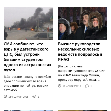
СМИ сообщают, что
Высшее руководство
взрыв у дагестанского
нескольких силовых
ДПС, был устроен
ведомств подралось в
бывшим студентом
ЯНАО
одного из астраханских
(На фото - слева
вузов
направо: Руководитель СУ СКР
по ЯНАО Александр Фумин,
В Дагестане накануне погибло
прокурор округа Алекса......
двое полицейских во время
операции по нейтрализации
19 НОЯБРЯ'2015
2
автомоб......
16 ФЕВРАЛЯ'2016
1