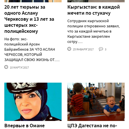
20 лет тюрьмы за
Кыргызстан: в каждой
одного Аслану
мечети по стукачу
Черкесову и 13 лет за
Сотрудник кыргызской
шестерых экс-
полиции откровенно заявил,
полицейскому
что за каждой мечетью в
Кыргызстане закреплен
На фото: экс-
сотру......
полицейский Арсен
Байрамбеков ЗА ЧТО АСЛАН
25 ЯНВАРЯ'2017
3
ЧЕРКЕСОВ, КОТОРЫЙ
ЗАЩИЩАЛ СВОЮ ЖИЗНЬ ОТ......
10 МАРТА'2017
Впервые в Омане
ЦПЭ Дагестана не по-