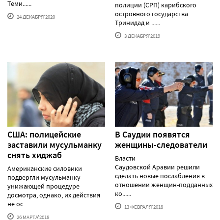
Теми......
полиции (СРП) карибского
островного государства
24 ДЕКАБРЯ'2020
Тринидад и ......
3 ДЕКАБРЯ'2019
США: полицейские
В Саудии появятся
заставили мусульманку
женщины-следователи
снять хиджаб
Власти
Саудовской Аравии решили
Американские силовики
сделать новые послабления в
подвергли мусульманку
отношении женщин-подданных
унижающей процедуре
ко......
досмотра, однако, их действия
не ос......
13 ФЕВРАЛЯ'2018
26 МАРТА'2018