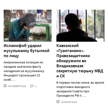
Исламофоб ударил
Кавказский
мусульманку бутылкой
«Гуантанамо».
по лицу
Правозащитники
обнаружили во
Американская полиция не
Владикавказе
придала значению факту
секретную тюрьму МВД
нападения на мусульманку.
Инцидент произошел 15
и СК
нояб......
В первых числах июня, во время
30 НОЯБРЯ'2016
1
подготовки выездного
заседания Совета при
Президенте РФ п......
10 ИЮНЯ'2016