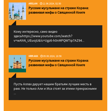
ARSLAN
11.06.2024, 02:50
Русские мусульмане на страже Корана:
pазвеивая мифы о Священной Книге
Кому интересно, само видео
здесьhttps://www.youtube.com/watch?
v=wAhN_UEuojU&lc=Ugz6-h0nMPQWTip7AZ94...
KRR AKK
09.06.2024, 18:56
Русские мусульмане на страже Корана:
pазвеивая мифы о Священной Книге
Пусть Аллах дарует нашим братьям лучшее месть в
раю. Не только Али и Иса стоят за этими прекрасными
...