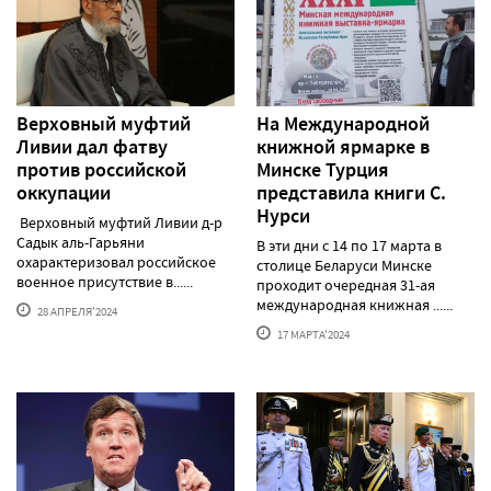
Верховный муфтий
На Международной
Ливии дал фатву
книжной ярмарке в
против российской
Минске Турция
оккупации
представила книги С.
Нурси
Верховный муфтий Ливии д-р
Садык аль-Гарьяни
В эти дни с 14 по 17 марта в
охарактеризовал российское
столице Беларуси Минске
военное присутствие в......
проходит очередная 31-ая
международная книжная ......
28 АПРЕЛЯ'2024
17 МАРТА'2024