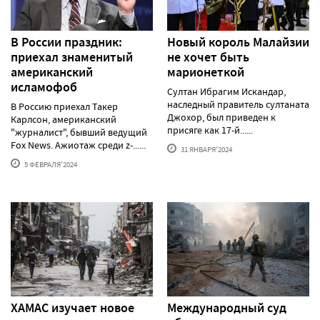
В России праздник:
Новый король Малайзии
приехал знаменитый
не хочет быть
американский
марионеткой
исламофоб
Султан Ибрагим Искандар,
наследный правитель султаната
В Россию приехал Такер
Джохор, был приведен к
Карлсон, американский
присяге как 17-й......
"журналист", бывший ведущий
Fox News. Ажиотаж среди z-......
31 ЯНВАРЯ'2024
5 ФЕВРАЛЯ'2024
ХАМАС изучает новое
Международный суд