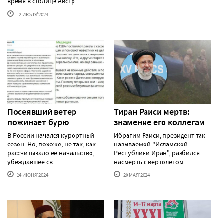
время в столице Австр......
12 ИЮЛЯ'2024
Посеявший ветер
Тиран Раиси мертв:
пожинает бурю
знамение его коллегам
В России начался курортный
Ибрагим Раиси, президент так
сезон. Но, похоже, не так, как
называемой "Исламской
рассчитывало ее начальство,
Республики Иран", разбился
убеждавшее св......
насмерть с вертолетом......
24 ИЮНЯ'2024
20 МАЯ'2024