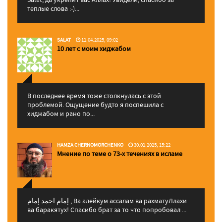
теплые слова :-)...
SALAT
11.04.2025, 09:02
10 лет с моим хиджабом
В последнее время тоже столкнулась с этой
проблемой. Ощущение будто я поспешила с
хиджабом и рано по...
HAMZA CHERNOMORCHENKO
30.01.2025, 15:22
Мнение по теме о 73-х течениях в исламе
إمام احمد إمام , Ва алейкум ассалам ва рахматуЛлахи
ва баракятух! Спасибо брат за то что попробовал ...