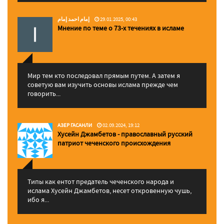
إمام احمد إمام
29.01.2025, 00:43
Мнение по теме о 73-х течениях в исламе
Мир тем кто последовал прямым путем. А затем я
советую вам изучить основы ислама прежде чем
говорить...
АЗЕР ГАСАНЛИ
02.09.2024, 19:12
Хусейн Джамбетов - православный русский
патриот чеченского происхождения
Типы как ентот предатель чеченского народа и
ислама Хусейн Джамбетов, несет откровенную чушь,
ибо я...