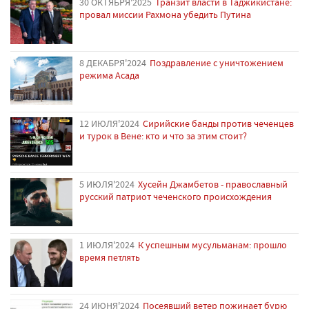
30 ОКТЯБРЯ'2025
Транзит власти в Таджикистане:
провал миссии Рахмона убедить Путина
8 ДЕКАБРЯ'2024
Поздравление с уничтожением
режима Асада
12 ИЮЛЯ'2024
Сирийские банды против чеченцев
и турок в Вене: кто и что за этим стоит?
5 ИЮЛЯ'2024
Хусейн Джамбетов - православный
русский патриот чеченского происхождения
1 ИЮЛЯ'2024
К успешным мусульманам: прошло
время петлять
24 ИЮНЯ'2024
Посеявший ветер пожинает бурю