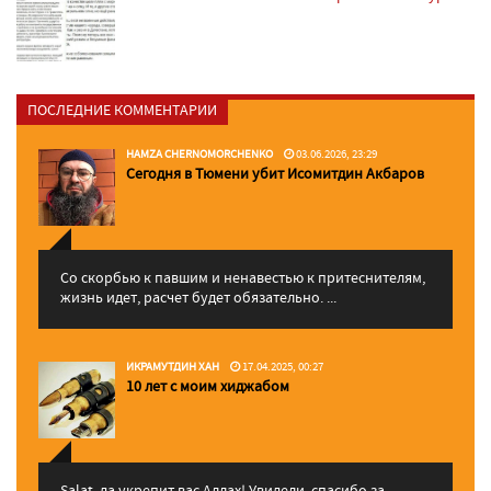
ПОСЛЕДНИЕ КОММЕНТАРИИ
HAMZA CHERNOMORCHENKO
03.06.2026, 23:29
Сегодня в Тюмени убит Исомитдин Акбаров
Со скорбью к павшим и ненавестью к притеснителям,
жизнь идет, расчет будет обязательно. ...
ИКРАМУТДИН ХАН
17.04.2025, 00:27
10 лет с моим хиджабом
Salat, да укрепит вас Аллаx! Увидели, спасибо за