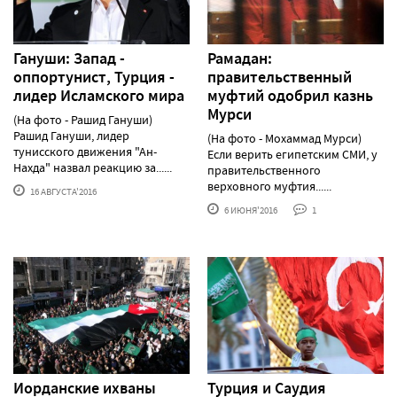
Гануши: Запад -
Рамадан:
оппортунист, Турция -
правительственный
лидер Исламского мира
муфтий одобрил казнь
Мурси
(На фото - Рашид Гануши)
Рашид Гануши, лидер
(На фото - Мохаммад Мурси)
тунисского движения "Ан-
Если верить египетским СМИ, у
Нахда" назвал реакцию за......
правительственного
верховного муфтия......
16 АВГУСТА'2016
6 ИЮНЯ'2016
1
Иорданские ихваны
Турция и Саудия