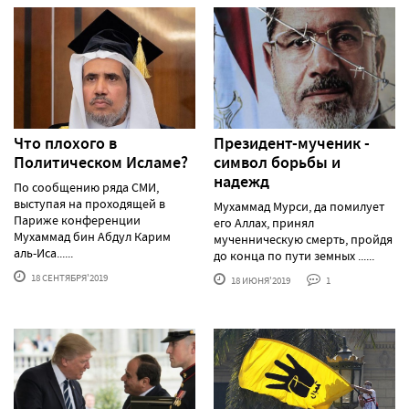
Что плохого в
Президент-мученик -
Политическом Исламе?
символ борьбы и
надежд
По сообщению ряда СМИ,
выступая на проходящей в
Мухаммад Мурси, да помилует
Париже конференции
его Аллах, принял
Мухаммад бин Абдул Карим
мученническую смерть, пройдя
аль-Иса......
до конца по пути земных ......
18 СЕНТЯБРЯ'2019
18 ИЮНЯ'2019
1