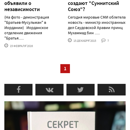
объявили о
создают "Суннитский
независимости
Союз"?
(На фото - демонстрация
Сегодня мировые СМИ облетела
"Братьев-Мусульман" в
новость - министр иностранных
Иордании) Иорданское
дел Саудовской Аравии принц
отделение движения
Мухаммад бин ......
"Братья......
15 ДЕКАБРЯ'2015
7
15 ФЕВРАЛЯ'2016
1