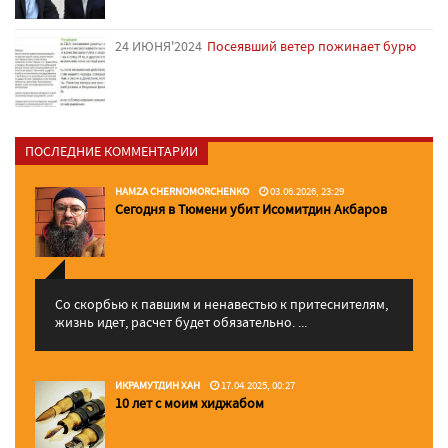
24 ИЮНЯ'2024
Посеявший ветер пожинает бурю
ПОСЛЕДНИЕ КОММЕНТАРИИ
HAMZA CHERNOMORCHENKO
03.06.2026, 23:29
Сегодня в Тюмени убит Исомитдин Акбаров
Со скорбью к павшим и ненавестью к притеснителям,
жизнь идет, расчет будет обязательно. ...
ИКРАМУТДИН ХАН
17.04.2025, 00:27
10 лет с моим хиджабом