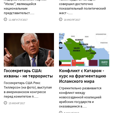
"Ихлас", являющейся
совершил достаточно
национальным
показательный политический
представительст......
жест -......
11 АВГУСТА'2017
18 ИЮЛЯ'2017
Госсекретарь США:
Конфликт с Катаром -
ихваны - не террористы
курс на фрагментацию
Исламского мира
Госсекретарь США Рекс
Тиллерсон (на фото), выступая
Стремительно развивается
в американском конгрессе
конфликт между
перед комитетом п......
новосозданной коалицией
арабских государств и
15 ИЮНЯ'2017
оказавшимся в......
5 ИЮНЯ'2017