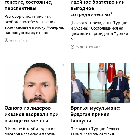
генезис, состояние,
идейное братство или
перспективы
выгодное
сотрудничество?
Разговор о политике как
особом способе мышления,
(На фото - президенты Турции
возникающем в эпоху Модерна,
и Судана) Состоявшийся на
напрямую выводит нас ......
днях визит президента Турции
в С......
9 ИЮНЯ'2018
27 ДЕКАБРЯ'2017
Одного из лидеров
Братья-мусульмане:
ихванов взорвали при
Эрдоган принял
выходе из мечети
Ганнуши
В Йемене был убит один из
Президент Турции Реджеп
лидеров исламской партии
Тайип Эрдоган сегодня