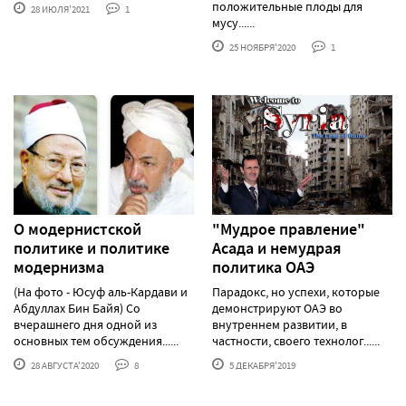
положительные плоды для
28 ИЮЛЯ'2021
1
мусу......
25 НОЯБРЯ'2020
1
О модернистской
"Мудрое правление"
политике и политике
Асада и немудрая
модернизма
политика ОАЭ
(На фото - Юсуф аль-Кардави и
Парадокс, но успехи, которые
Абдуллах Бин Байя) Со
демонстрируют ОАЭ во
вчерашнего дня одной из
внутреннем развитии, в
основных тем обсуждения......
частности, своего технолог......
28 АВГУСТА'2020
8
5 ДЕКАБРЯ'2019