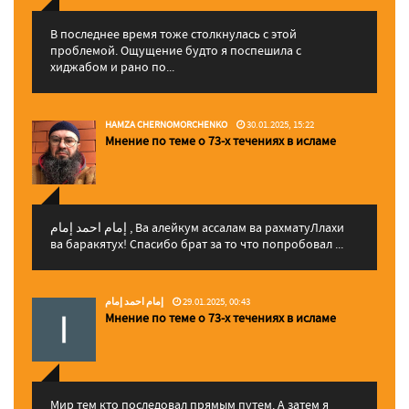
В последнее время тоже столкнулась с этой
проблемой. Ощущение будто я поспешила с
хиджабом и рано по...
HAMZA CHERNOMORCHENKO
30.01.2025, 15:22
Мнение по теме о 73-х течениях в исламе
إمام احمد إمام , Ва алейкум ассалам ва рахматуЛлахи
ва баракятух! Спасибо брат за то что попробовал ...
إمام احمد إمام
29.01.2025, 00:43
Мнение по теме о 73-х течениях в исламе
Мир тем кто последовал прямым путем. А затем я