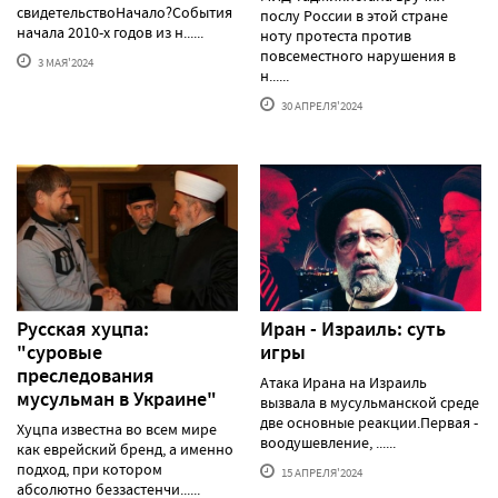
свидетельствоНачало?События
послу России в этой стране
начала 2010-х годов из н......
ноту протеста против
повсеместного нарушения в
3 МАЯ'2024
н......
30 АПРЕЛЯ'2024
Русская хуцпа:
Иран - Израиль: суть
"суровые
игры
преследования
Атака Ирана на Израиль
мусульман в Украине"
вызвала в мусульманской среде
две основные реакции.Первая -
Хуцпа известна во всем мире
воодушевление, ......
как еврейский бренд, а именно
подход, при котором
15 АПРЕЛЯ'2024
абсолютно беззастенчи......