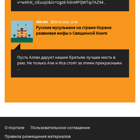
v=wAhN_UEuojU&lc=Ugz6-h0nMPQWTip7AZ94...
KRR AKK
09.06.2024, 18:56
Русские мусульмане на страже Корана:
pазвеивая мифы о Священной Книге
Пусть Аллах дарует нашим братьям лучшее месть в
раю. Не только Али и Иса стоят за этими прекрасными
...
О портале
Пользовательское соглашение
Правила размещения материалов