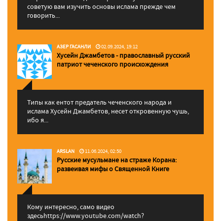
советую вам изучить основы ислама прежде чем
говорить...
АЗЕР ГАСАНЛИ
02.09.2024, 19:12
Хусейн Джамбетов - православный русский
патриот чеченского происхождения
Типы как ентот предатель чеченского народа и
ислама Хусейн Джамбетов, несет откровенную чушь,
ибо я...
ARSLAN
11.06.2024, 02:50
Русские мусульмане на страже Корана:
pазвеивая мифы о Священной Книге
Кому интересно, само видео
здесьhttps://www.youtube.com/watch?