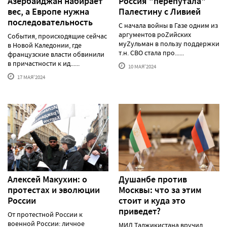
Азербайджан набирает
Россия "перепутала"
вес, а Европе нужна
Палестину с Ливией
последовательность
С начала войны в Газе одним из
аргументов роZийских
События, происходящие сейчас
муZульман в пользу поддержки
в Новой Каледонии, где
т.н. СВО стала про......
французские власти обвинили
в причастности к ид......
10 МАЯ'2024
17 МАЯ'2024
Алексей Макуxин: о
Душанбе против
протестаx и эволюции
Москвы: что за этим
России
стоит и куда это
приведет?
От протестной России к
военной России: личное
МИД Таджикистана вручил