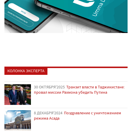
КОЛОНКА ЭКСПЕРТА
30 ОКТЯБРЯ'2025
Транзит власти в Таджикистане:
провал миссии Рахмона убедить Путина
8 ДЕКАБРЯ'2024
Поздравление с уничтожением
режима Асада