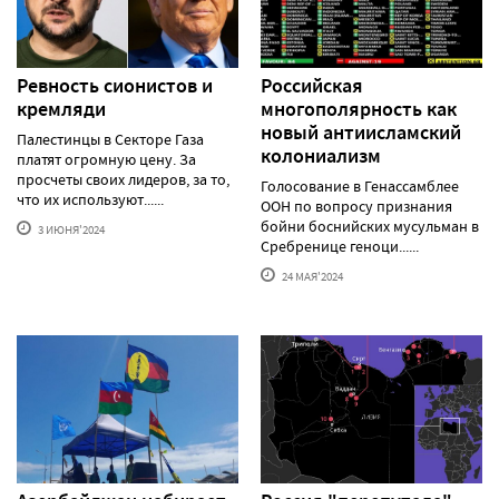
Ревность сионистов и
Российская
кремляди
многополярность как
новый антиисламский
Палестинцы в Секторе Газа
колониализм
платят огромную цену. За
просчеты своих лидеров, за то,
Голосование в Генассамблее
что их используют......
ООН по вопросу признания
бойни боснийских мусульман в
3 ИЮНЯ'2024
Сребренице геноци......
24 МАЯ'2024