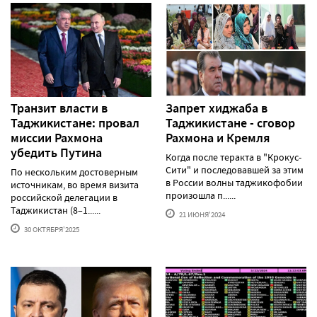
Транзит власти в
Запрет хиджаба в
Таджикистане: провал
Таджикистане - сговор
миссии Рахмона
Рахмона и Кремля
убедить Путина
Когда после теракта в "Крокус-
Сити" и последовавшей за этим
По нескольким достоверным
в России волны таджикофобии
источникам, во время визита
произошла п......
российской делегации в
Таджикистан (8–1......
21 ИЮНЯ'2024
30 ОКТЯБРЯ'2025