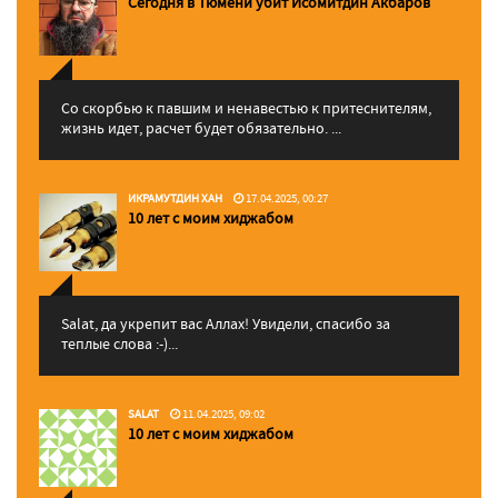
Сегодня в Тюмени убит Исомитдин Акбаров
Со скорбью к павшим и ненавестью к притеснителям,
жизнь идет, расчет будет обязательно. ...
ИКРАМУТДИН ХАН
17.04.2025, 00:27
10 лет с моим хиджабом
Salat, да укрепит вас Аллаx! Увидели, спасибо за
теплые слова :-)...
SALAT
11.04.2025, 09:02
10 лет с моим хиджабом