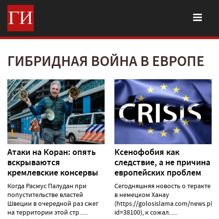
ГИБРИДНАЯ ВОЙНА В ЕВРОПЕ
Атаки на Коран: опять
Ксенофобия как
вскрываются
следствие, а не причина
кремлевские консервы
европейских проблем
Когда Расмус Палудан при
Сегодняшняя новость о теракте
попустительстве властей
в немецком Ханау
Швеции в очередной раз сжег
(https://golosislama.com/news.php
на территории этой стр......
id=38100), к сожал......