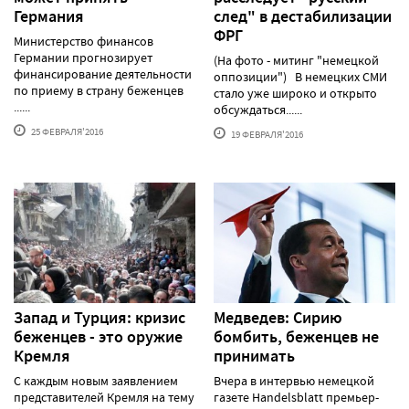
Германия
след" в дестабилизации
ФРГ
Министерство финансов
Германии прогнозирует
(На фото - митинг "немецкой
финансирование деятельности
оппозиции") В немецких СМИ
по приему в страну беженцев
стало уже широко и открыто
......
обсуждаться......
25 ФЕВРАЛЯ'2016
19 ФЕВРАЛЯ'2016
Запад и Турция: кризис
Медведев: Сирию
беженцев - это оружие
бомбить, беженцев не
Кремля
принимать
С каждым новым заявлением
Вчера в интервью немецкой
представителей Кремля на тему
газете Handelsblatt премьер-