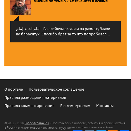
Мнение по теме о 73-х течениях в исламе
إمام احمد إمام , Ва алейкум ассалам ва рахматуЛлахи
ва баракятух! Спасибо брат за то что попробовал ...
О портале
Пользовательское соглашение
Правила размещения материалов
Правила комментирования
Рекламодателям
Контакты
© 2011 - 2026
ГолосИслама.RU
- Политические новости, события и происшествия
в России и мире, новости ислама, от мусульман и для мусульман – всё это