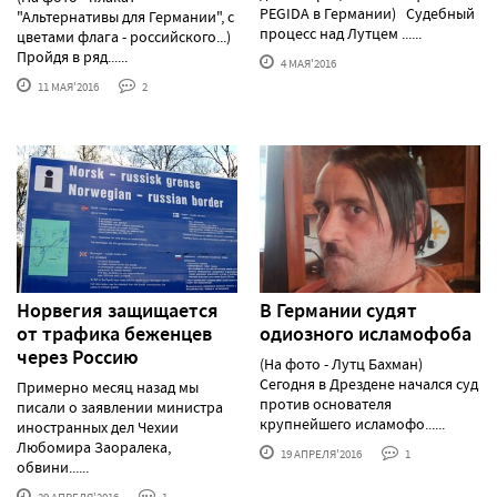
PEGIDA в Германии) Судебный
"Альтернативы для Германии", с
процесс над Лутцем ......
цветами флага - российского...)
Пройдя в ряд......
4 МАЯ'2016
11 МАЯ'2016
2
Норвегия защищается
В Германии судят
от трафика беженцев
одиозного исламофоба
через Россию
(На фото - Лутц Бахман)
Сегодня в Дрездене начался суд
Примерно месяц назад мы
против основателя
писали о заявлении министра
крупнейшего исламофо......
иностранных дел Чехии
Любомира Заоралека,
19 АПРЕЛЯ'2016
1
обвини......
29 АПРЕЛЯ'2016
1