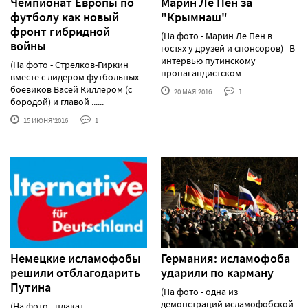
Чемпионат Европы по
Марин Ле Пен за
футболу как новый
"Крымнаш"
фронт гибридной
(На фото - Марин Ле Пен в
войны
гостях у друзей и спонсоров) В
интервью путинскому
(На фото - Стрелков-Гиркин
пропагандистском......
вместе с лидером футбольных
боевиков Васей Киллером (с
20 МАЯ'2016
1
бородой) и главой ......
15 ИЮНЯ'2016
1
Немецкие исламофобы
Германия: исламофоба
решили отблагодарить
ударили по карману
Путина
(На фото - одна из
демонстраций исламофобской
(На фото - плакат