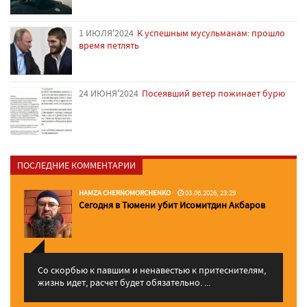
1 ИЮЛЯ'2024
К успешным мусульманам: прошло
время петлять
24 ИЮНЯ'2024
Посеявший ветер пожинает бурю
ПОСЛЕДНИЕ КОММЕНТАРИИ
HAMZA CHERNOMORCHENKO
03.06.2026, 23:29
Сегодня в Тюмени убит Исомитдин Акбаров
Со скорбью к павшим и ненавестью к притеснителям,
жизнь идет, расчет будет обязательно. ...