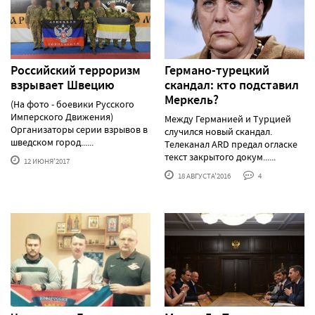
Российский терроризм
Германо-турецкий
взрывает Швецию
скандал: кто подставил
Меркель?
(На фото - боевики Русского
Имперского Движения)
Между Германией и Турцией
Организаторы серии взрывов в
случился новый скандал.
шведском город......
Телеканал ARD предал огласке
текст закрытого докум......
12 ИЮНЯ'2017
18 АВГУСТА'2016
4