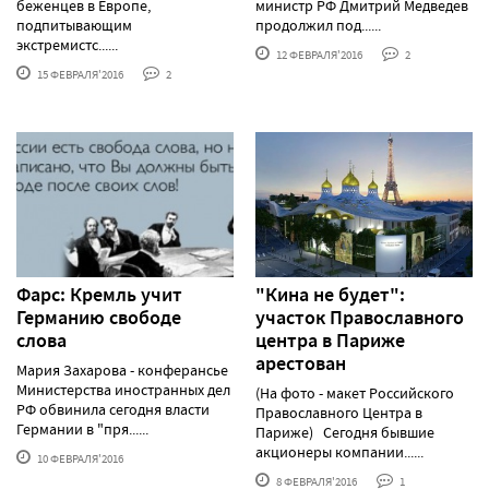
беженцев в Европе,
министр РФ Дмитрий Медведев
подпитывающим
продолжил под......
экстремистс......
12 ФЕВРАЛЯ'2016
2
15 ФЕВРАЛЯ'2016
2
Фарс: Кремль учит
"Кина не будет":
Германию свободе
участок Православного
слова
центра в Париже
арестован
Мария Захарова - конферансье
Министерства иностранных дел
(На фото - макет Российского
РФ обвинила сегодня власти
Православного Центра в
Германии в "пря......
Париже) Сегодня бывшие
акционеры компании......
10 ФЕВРАЛЯ'2016
8 ФЕВРАЛЯ'2016
1