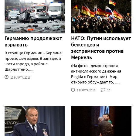
Германию продолжают
НАТО: Путин использует
взрывать
беженцев и
экстремистов против
В столице Германии - Берлине
Меркель
произошел взрыв. В западной
части города, в районе
(На фото - демонстрация
Шарлоттенб......
антиисламского движения
Pegida в Германии) Мир
15 МАРТА'2016
открыто обсуждает то, ......
7 МАРТА'2016
15