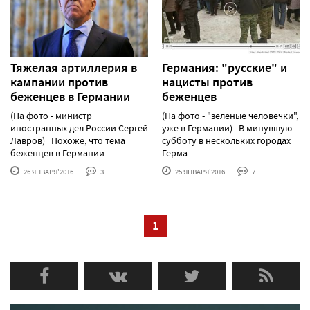
Тяжелая артиллерия в
Германия: "русские" и
кампании против
нацисты против
беженцев в Германии
беженцев
(На фото - министр
(На фото - "зеленые человечки",
иностранных дел России Сергей
уже в Германии) В минувшую
Лавров) Похоже, что тема
субботу в нескольких городах
беженцев в Германии......
Герма......
26 ЯНВАРЯ'2016
3
25 ЯНВАРЯ'2016
7
1