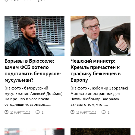
Взрывы в Брюсcеле:
Чешский министр:
зачем ФСБ хотело
Кремль причастен к
подставить белорусов-
трафику беженцев в
мусульман?
Европу
(На фото - белорусский
(На фото - Любомир Заоралек)
мусульманин Алексей Довбаш)
Министр иностранных дел
Не прошло и часа после
Чехии Любомир Заоралек
сегодняшних взрывов......
заявил о том, что......
22 МАРТА'2016
1
16 МАРТА'2016
1