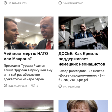
25 ЯНВАРЯ'2023
20 ФЕВРАЛЯ'2020
Чей мозг мертв: НАТО
ДОСЬЕ: Как Кремль
или Макрона?
поддерживает
немецких неонацистов
Президент Турции Реджеп
Тайип Эрдоган в присущей ему
В ходе расследования Центра
и на сей раз абсолютно
«Досье», продолженного «Би-
адекватной манере отреа......
би-си», ZDF, Spiegel......
2 ДЕКАБРЯ'2019
1
5 АПРЕЛЯ'2019