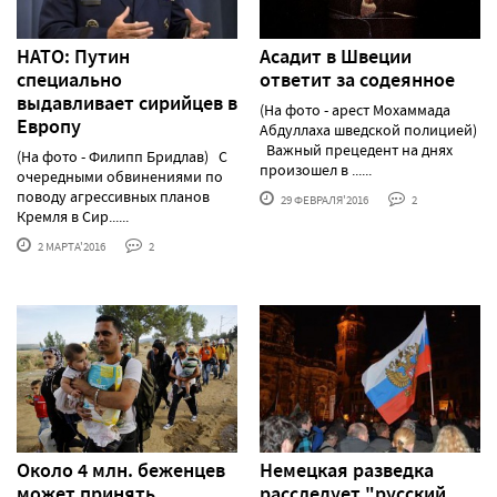
НАТО: Путин
Асадит в Швеции
специально
ответит за содеянное
выдавливает сирийцев в
(На фото - арест Мохаммада
Европу
Абдуллаха шведской полицией)
Важный прецедент на днях
(На фото - Филипп Бридлав) С
произошел в ......
очередными обвинениями по
поводу агрессивных планов
29 ФЕВРАЛЯ'2016
2
Кремля в Сир......
2 МАРТА'2016
2
Около 4 млн. беженцев
Немецкая разведка
может принять
расследует "русский