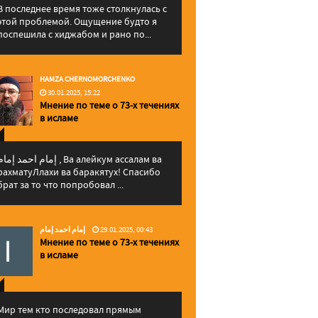
В последнее время тоже столкнулась с
этой проблемой. Ощущение будто я
поспешила с хиджабом и рано по...
HAMZA CHERNOMORCHENKO
30.01.2025, 15:22
Мнение по теме о 73-х течениях
в исламе
إمام احمد إما , Ва алейкум ассалам ва
рахматуЛлахи ва баракятух! Спасибо
брат за то что попробовал ...
إمام احمد إمام
29.01.2025, 00:43
Мнение по теме о 73-х течениях
в исламе
Мир тем кто последовал прямым