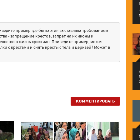
приведите пример где бы партия выставляла требованием
ва - запрещение крестов, запрет на их иконы и
ельство в жизнь христиан. Приведите пример, может
ки с крестами и снять кресты с тела и церквей? Может в
م
КОММЕНТИРОВАТЬ