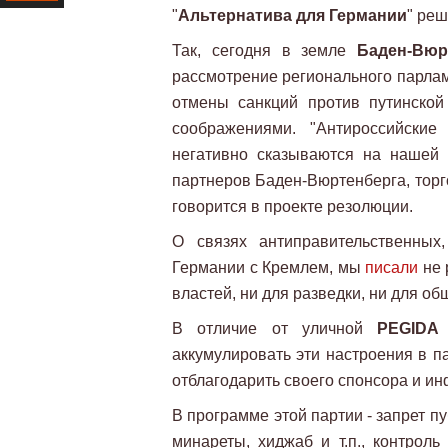
"
Альтернатива для Германии
" реш
Ресурс
Так, сегодня в земле
Баден-Вюр
рассмотрение регионального парла
отмены санкций против путинской
соображениями. "Антироссийски
негативно сказываются на нашей 
партнеров Баден-Вюртенберга, торг
говорится в проекте резолюции.
О связях антиправительственных
Германии с Кремлем, мы
писали
не 
властей, ни для разведки, ни для об
В отличие от уличной
PEGIDA
аккумулировать эти настроения в п
отблагодарить своего спонсора и и
В программе этой партии - запрет п
минареты, хиджаб и т.п., контрол