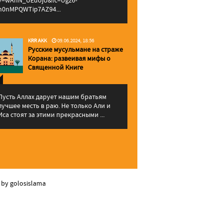
v=wAhN_UEuojU&lc=Ugz6-
h0nMPQWTip7AZ94...
KRR AKK
09.06.2024, 18:56
Русские мусульмане на страже
Корана: pазвеивая мифы о
Священной Книге
Пусть Аллах дарует нашим братьям
лучшее месть в раю. Не только Али и
Иса стоят за этими прекрасными ...
 by golosislama