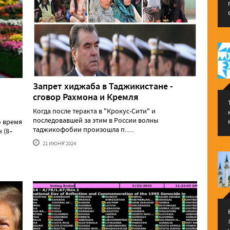
Запрет хиджаба в Таджикистане -
сговор Рахмона и Кремля
Когда после теракта в "Крокус-Сити" и
последовавшей за этим в России волны
о время
таджикофобии произошла п......
 (8–
21 ИЮНЯ'2024