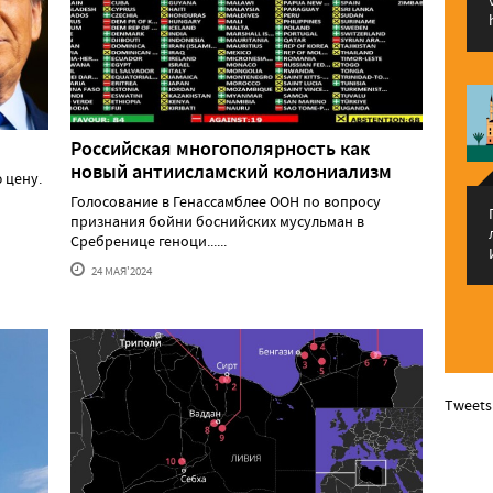
Российская многополярность как
новый антиисламский колониализм
 цену.
Голосование в Генассамблее ООН по вопросу
признания бойни боснийских мусульман в
Сребренице геноци......
24 МАЯ'2024
Tweets