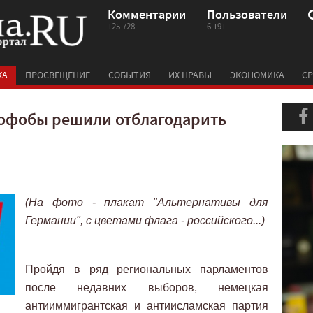
Комментарии
Пользователи
125 728
6 191
КА
ПРОСВЕЩЕНИЕ
СОБЫТИЯ
ИХ НРАВЫ
ЭКОНОМИКА
СР
офобы решили отблагодарить
(На фото - плакат "Альтернативы для
Германии", с цветами флага - российского...)
Пройдя в ряд региональных парламентов
после недавних выборов, немецкая
антииммигрантская и антиисламская партия