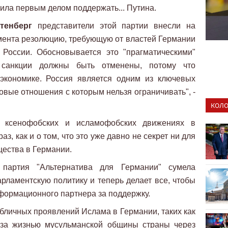
ила первым делом поддержать... Путина.
тенберг
представители этой партии внесли на
мента резолюцию, требующую от властей Германии
 России. Обосновывается это "прагматическими"
е санкции должны быть отменены, потому что
экономике. Россия является одним из ключевых
овые отношения с которым нельзя ограничивать", -
КОЛО
, ксенофобских и исламофобских движениях в
раз, как и о том, что это уже давно не секрет ни для
щества в Германии.
партия "Альтернатива для Германии" сумела
арламентскую политику и теперь делает все, чтобы
нформационного партнера за поддержку.
убличных проявлений Ислама в Германии, таких как
ь за жизнью мусульманской общины страны через