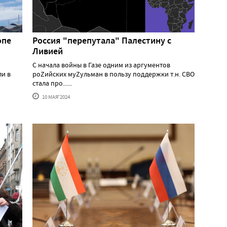
опе
Россия "перепутала" Палестину с
Ливией
С начала войны в Газе одним из аргументов
ли в
роZийских муZульман в пользу поддержки т.н. СВО
стала про......
10 МАЯ'2024