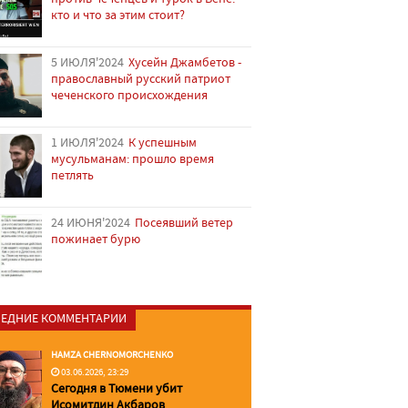
кто и что за этим стоит?
5 ИЮЛЯ'2024
Хусейн Джамбетов -
православный русский патриот
чеченского происхождения
1 ИЮЛЯ'2024
К успешным
мусульманам: прошло время
петлять
24 ИЮНЯ'2024
Посеявший ветер
пожинает бурю
ЕДНИЕ КОММЕНТАРИИ
HAMZA CHERNOMORCHENKO
03.06.2026, 23:29
Сегодня в Тюмени убит
Исомитдин Акбаров