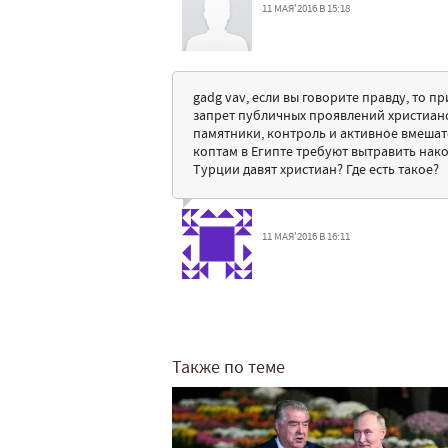
11 МАЯ'2016 В 15:18
gadg vav, если вы говорите правду, то 
запрет публичных проявлений христианст
памятники, контроль и активное вмешат
коптам в Египте требуют вытравить накол
Турции давят христиан? Где есть такое?
11 МАЯ'2016 В 16:11
Также по теме