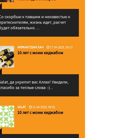
Со скорбью к павшим и ненавестью к
притеснителям, жизнь идет, расчет
будет обязательно. ...
ИКРАМУТДИН ХАН
17.04.2025, 00:27
10 лет с моим хиджабом
Salat, да укрепит вас Аллаx! Увидели,
спасибо за теплые слова :-)...
SALAT
11.04.2025, 09:02
10 лет с моим хиджабом