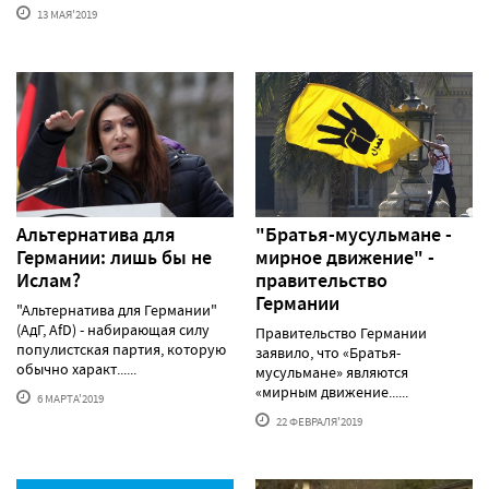
13 МАЯ'2019
Альтернатива для
"Братья-мусульмане -
Германии: лишь бы не
мирное движение" -
Ислам?
правительство
Германии
"Альтернатива для Германии"
(АдГ, AfD) - набирающая силу
Правительство Германии
популистская партия, которую
заявило, что «Братья-
обычно характ......
мусульмане» являются
«мирным движение......
6 МАРТА'2019
22 ФЕВРАЛЯ'2019