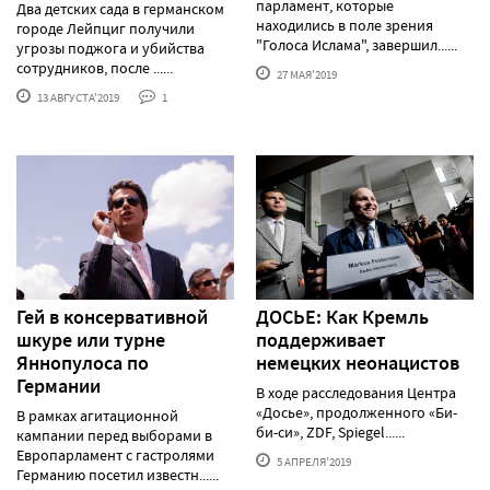
парламент, которые
Два детских сада в германском
находились в поле зрения
городе Лейпциг получили
"Голоса Ислама", завершил......
угрозы поджога и убийства
сотрудников, после ......
27 МАЯ'2019
13 АВГУСТА'2019
1
Гей в консервативной
ДОСЬЕ: Как Кремль
шкуре или турне
поддерживает
Яннопулоса по
немецких неонацистов
Германии
В ходе расследования Центра
«Досье», продолженного «Би-
В рамках агитационной
би-си», ZDF, Spiegel......
кампании перед выборами в
Европарламент с гастролями
5 АПРЕЛЯ'2019
Германию посетил известн......