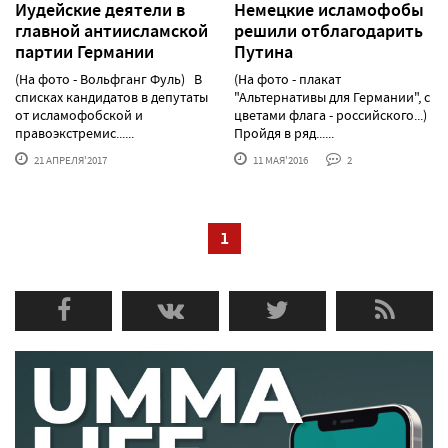
Иудейские деятели в
Немецкие исламофобы
главной антиисламской
решили отблагодарить
партии Германии
Путина
(На фото - Вольфганг Фуль) В
(На фото - плакат
списках кандидатов в депутаты
"Альтернативы для Германии", с
от исламофобской и
цветами флага - российского...)
правоэкстремис......
Пройдя в ряд......
21 АПРЕЛЯ'2017
11 МАЯ'2016
2
1