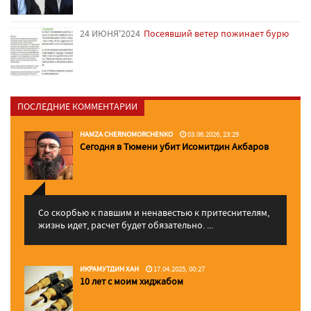
24 ИЮНЯ'2024
Посеявший ветер пожинает бурю
ПОСЛЕДНИЕ КОММЕНТАРИИ
HAMZA CHERNOMORCHENKO
03.06.2026, 23:29
Сегодня в Тюмени убит Исомитдин Акбаров
Со скорбью к павшим и ненавестью к притеснителям,
жизнь идет, расчет будет обязательно. ...
ИКРАМУТДИН ХАН
17.04.2025, 00:27
10 лет с моим хиджабом