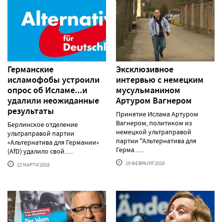
Германские
Эксклюзивное
исламофобы устроили
интервью с немецким
опрос об Исламе...и
мусульманином
удалили неожиданные
Артуром Вагнером
результаты
Принятие Ислама Артуром
Вагнером, политиком из
Берлинское отделение
немецкой ультраправой
ультраправой партии
партии "Альтернатива для
«Альтернатива для Германии»
Герма......
(AfD) удалило свой......
19 ФЕВРАЛЯ'2018
22 МАРТА'2018