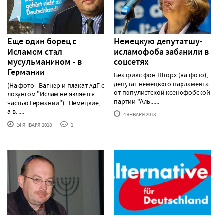
Еще один борец с
Немецкую депутатшу-
Исламом стал
исламофоба забанили в
мусульманином - в
соцсетях
Германии
Беатрикс фон Шторх (на фото),
депутат немецкого парламента
(На фото - Вагнер и плакат АдГ с
от популистской ксенофобской
лозунгом "Ислам не является
партии "Аль......
частью Германии") Немецкие,
а в......
4 ЯНВАРЯ'2018
24 ЯНВАРЯ'2018
1