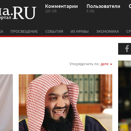
Комментарии
Пользователи
125 728
6 191
КА
ПРОСВЕЩЕНИЕ
СОБЫТИЯ
ИХ НРАВЫ
ЭКОНОМИКА
СР
Упорядочить по:
дате