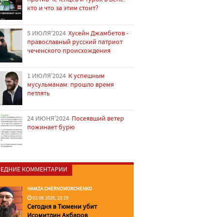
кто и что за этим стоит?
5 ИЮЛЯ'2024
Хусейн Джамбетов -
православный русский патриот
чеченского происхождения
1 ИЮЛЯ'2024
К успешным
мусульманам: прошло время
петлять
24 ИЮНЯ'2024
Посеявший ветер
пожинает бурю
ЕДНИЕ КОММЕНТАРИИ
HAMZA CHERNOMORCHENKO
03.06.2026, 23:29
Сегодня в Тюмени убит
Исомитдин Акбаров