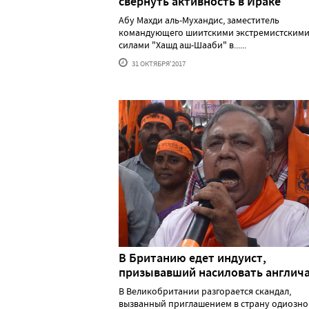
свернуть активность в Ираке
Абу Махди аль-Мухандис, заместитель
командующего шиитскими экстремистским
силами "Хашд аш-Шааби" в......
31 ОКТЯБРЯ'2017
В Британию едет индуист,
призывавший насиловать англич
В Великобритании разгорается скандал,
вызванный приглашением в страну одиозно