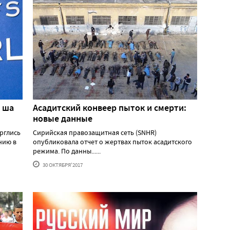
н ша
Асадитский конвеер пыток и смерти:
новые данные
рглись
Сирийская правозащитная сеть (SNHR)
нию в
опубликовала отчет о жертвах пыток асадитского
режима. По данны......
30 ОКТЯБРЯ'2017