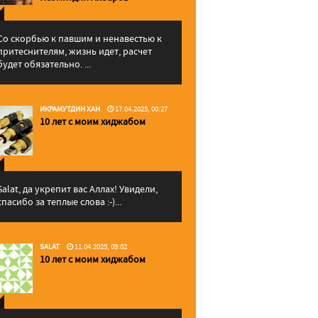
Со скорбью к павшим и ненавестью к
притеснителям, жизнь идет, расчет
будет обязательно. ...
ИКРАМУТДИН ХАН
17.04.2025, 00:27
10 лет с моим хиджабом
Salat, да укрепит вас Аллаx! Увидели,
спасибо за теплые слова :-)...
SALAT
11.04.2025, 09:02
10 лет с моим хиджабом