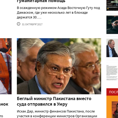
гуманитарная помощь
В осажденную режимом Асада Восточную Гуту под
и
Дамаском, где уже несколько лет в блокаде
держатся 30......
31 ОКТЯБРЯ'2017
ПОСЛ
Беглый министр Пакистана вместо
анок
суда отправился в Умру
Исхак Дар, министр финансов Пакистана, после
го
участия в конференции министров Организации