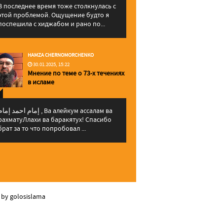
В последнее время тоже столкнулась с
этой проблемой. Ощущение будто я
поспешила с хиджабом и рано по...
HAMZA CHERNOMORCHENKO
30.01.2025, 15:22
Мнение по теме о 73-х течениях
в исламе
إمام احمد إما , Ва алейкум ассалам ва
рахматуЛлахи ва баракятух! Спасибо
брат за то что попробовал ...
 by golosislama