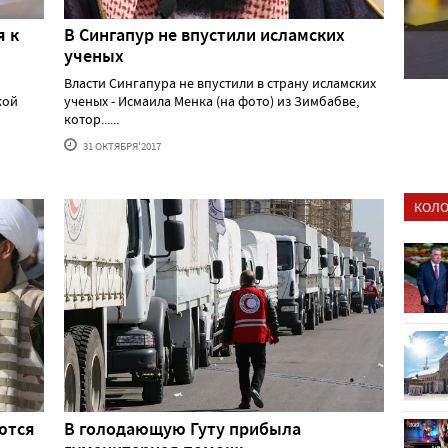
я к
В Сингапур не впустили исламских
ученых
Власти Сингапура не впустили в страну исламских
кой
ученых - Исмаила Менка (на фото) из Зимбабве,
котор......
31 ОКТЯБРЯ'2017
КОЛО
ются
В голодающую Гуту прибыла