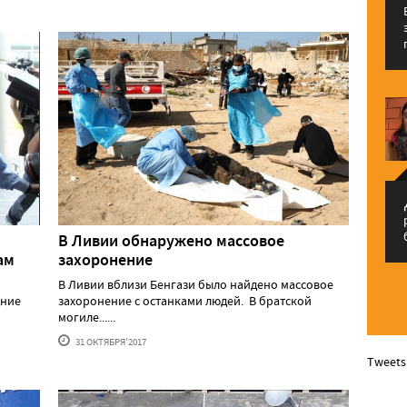
م
В Ливии обнаружено массовое
ам
захоронение
В Ливии вблизи Бенгази было найдено массовое
дние
захоронение с останками людей. В братской
могиле......
31 ОКТЯБРЯ'2017
Tweets