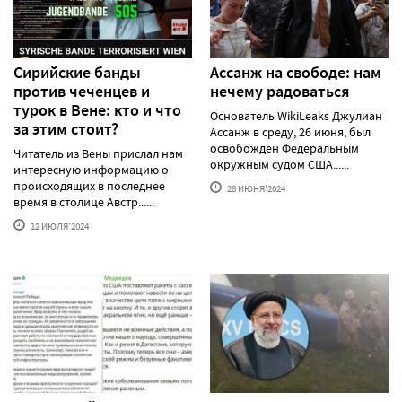
Сирийские банды
Ассанж на свободе: нам
против чеченцев и
нечему радоваться
турок в Вене: кто и что
Основатель WikiLeaks Джулиан
за этим стоит?
Ассанж в среду, 26 июня, был
освобожден Федеральным
Читатель из Вены прислал нам
окружным судом США......
интересную информацию о
происходящих в последнее
28 ИЮНЯ'2024
время в столице Австр......
12 ИЮЛЯ'2024