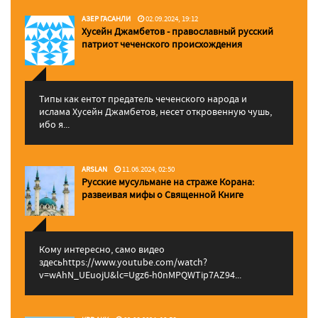
АЗЕР ГАСАНЛИ
02.09.2024, 19:12
Хусейн Джамбетов - православный русский
патриот чеченского происхождения
Типы как ентот предатель чеченского народа и
ислама Хусейн Джамбетов, несет откровенную чушь,
ибо я...
ARSLAN
11.06.2024, 02:50
Русские мусульмане на страже Корана:
pазвеивая мифы о Священной Книге
Кому интересно, само видео
здесьhttps://www.youtube.com/watch?
v=wAhN_UEuojU&lc=Ugz6-h0nMPQWTip7AZ94...