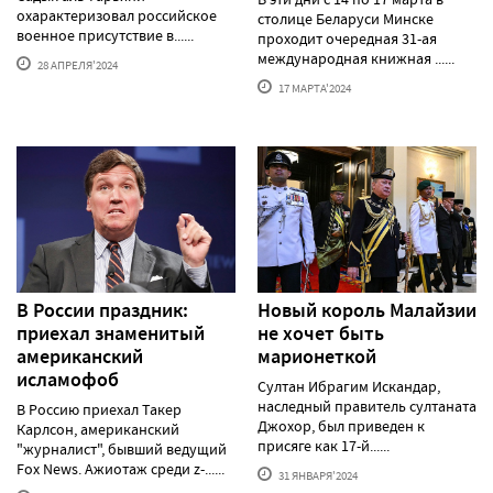
охарактеризовал российское
столице Беларуси Минске
военное присутствие в......
проходит очередная 31-ая
международная книжная ......
28 АПРЕЛЯ'2024
17 МАРТА'2024
В России праздник:
Новый король Малайзии
приехал знаменитый
не хочет быть
американский
марионеткой
исламофоб
Султан Ибрагим Искандар,
наследный правитель султаната
В Россию приехал Такер
Джохор, был приведен к
Карлсон, американский
присяге как 17-й......
"журналист", бывший ведущий
Fox News. Ажиотаж среди z-......
31 ЯНВАРЯ'2024