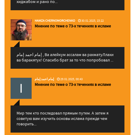
хиджабом и рано по...
HAMZA CHERNOMORCHENKO
30.01.2025, 15:22
Мнение по теме о 73-х течениях в исламе
إمام احمد إمام , Ва алейкум ассалам ва рахматуЛлахи
ва баракятух! Спасибо брат за то что попробовал ...
إمام احمد إمام
29.01.2025, 00:43
Мнение по теме о 73-х течениях в исламе
Мир тем кто последовал прямым путем. А затем я
советую вам изучить основы ислама прежде чем
говорить...