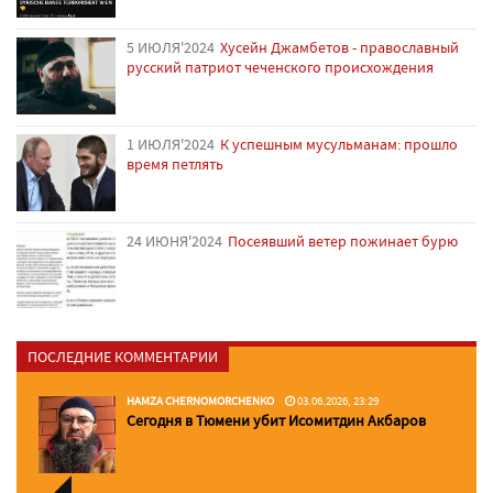
5 ИЮЛЯ'2024
Хусейн Джамбетов - православный
русский патриот чеченского происхождения
1 ИЮЛЯ'2024
К успешным мусульманам: прошло
время петлять
24 ИЮНЯ'2024
Посеявший ветер пожинает бурю
ПОСЛЕДНИЕ КОММЕНТАРИИ
HAMZA CHERNOMORCHENKO
03.06.2026, 23:29
Сегодня в Тюмени убит Исомитдин Акбаров