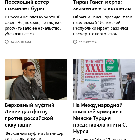
Посеявший ветер
Тиран Раиси мертв:
пожинает бурю
знамение его коллегам
В России начался курортный
Ибрагим Раиси, президент так
сезон. Но, похоже, не так, как
называемой "Исламской
рассчитывало ее начальство,
Республики Иран", разбился
убеждавшее св......
насмерть с вертолетом......
24 ИЮНЯ'2024
20 МАЯ'2024
Верховный муфтий
На Международной
Ливии дал фатву
книжной ярмарке в
против российской
Минске Турция
оккупации
представила книги С.
Нурси
Верховный муфтий Ливии д-р
Садык аль-Гарьяни
В эти дни с 14 по 17 марта в