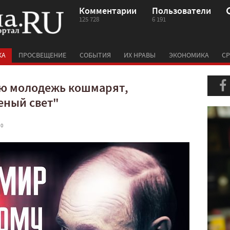
Комментарии
Пользователи
125 728
6 191
КА
ПРОСВЕЩЕНИЕ
СОБЫТИЯ
ИХ НРАВЫ
ЭКОНОМИКА
СР
ую молодежь кошмарят,
еный свет"
 0