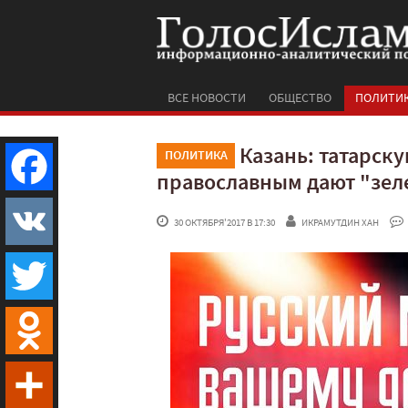
ВСЕ НОВОСТИ
ОБЩЕСТВО
ПОЛИТИ
Казань: татарск
ПОЛИТИКА
православным дают "зел
Facebook
 30 ОКТЯБРЯ'2017 В 17:30
ИКРАМУТДИН ХАН
VK
Twitter
Odnoklassniki