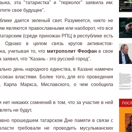
ыка, эта "татаристка" и "тюрколог" заявила им:
ртите свое будущее".
лике дается зеленый свет. Разумеется, никто не
ским являются православными или наоборот, что все
атарским (среди прихожан РПЦ в республике есть
. Однако в целом связь кругов активистов-
а, учитывая то, что
митрополит Феофан
в свое
 заявил, что "Казань - это русский город".
мально день народного единства, в Казани намечен
сован властями. Более того, для его проведения
, Карла Маркса, Миславского, о чем сообщила
нет никаких сомнений в том, что за участие в ней
ПОСЛ
лять не будут.
давно прошедшем татарском Дне памяти в связи с
власти требовали не проводить мусульманских