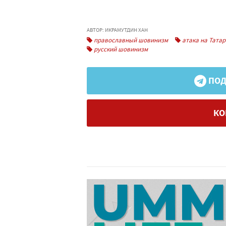
АВТОР: ИКРАМУТДИН ХАН
православный шовинизм
атака на Татар
русский шовинизм
ПОД
КО