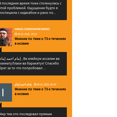
В последнее время тоже столкнулась с
этой проблемой. Ощущение будто я
поспешила с хиджабом и рано по...
HAMZA CHERNOMORCHENKO
30.01.2025, 15:22
Мнение по теме о 73-х течениях
в исламе
إمام احمد إما , Ва алейкум ассалам ва
рахматуЛлахи ва баракятух! Спасибо
брат за то что попробовал ...
إمام احمد إمام
29.01.2025, 00:43
Мнение по теме о 73-х течениях
в исламе
Мир тем кто последовал прямым