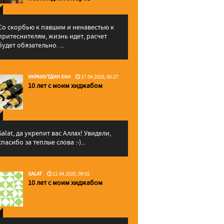
Со скорбью к павшим и ненавестью к
притеснителям, жизнь идет, расчет
будет обязательно. ...
ИКРАМУТДИН ХАН
17.04.2025, 00:27
10 лет с моим хиджабом
Salat, да укрепит вас Аллаx! Увидели,
спасибо за теплые слова :-)...
SALAT
11.04.2025, 09:02
10 лет с моим хиджабом