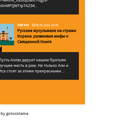
v=wAhN_UEuojU&lc=Ugz6-
h0nMPQWTip7AZ94...
KRR AKK
09.06.2024, 18:56
Русские мусульмане на страже
Корана: pазвеивая мифы о
Священной Книге
Пусть Аллах дарует нашим братьям
лучшее месть в раю. Не только Али и
Иса стоят за этими прекрасными ...
 by golosislama