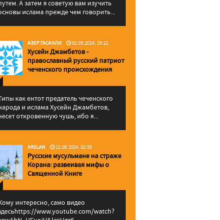
путем. А затем я советую вам изучить
основы ислама прежде чем говорить...
АЗЕР ГАСАНЛИ
02.09.2024, 19:12
Хусейн Джамбетов -
православный русский патриот
чеченского происхождения
Типы как ентот предатель чеченского
народа и ислама Хусейн Джамбетов,
несет откровенную чушь, ибо я...
ARSLAN
11.06.2024, 02:50
Русские мусульмане на страже
Корана: pазвеивая мифы о
Священной Книге
Кому интересно, само видео
здесьhttps://www.youtube.com/watch?