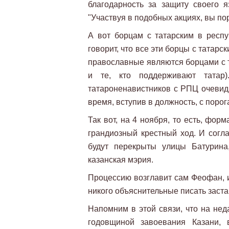
благодарность за защиту своего яз
"Участвуя в подобных акциях, вы по
А вот борцам с татарским в респуб
говорит, что все эти борцы с татар
православные являются борцами с т
и те, кто поддерживают татар)
татароненавистников с РПЦ очевидн
время, вступив в должность, с порога
Так вот, на 4 ноября, то есть, фор
грандиозный крестный ход. И согла
будут перекрыты улицы Батурина
казанская мэрия.
Процессию возглавит сам Феофан, и 
никого объяснительные писать застав
Напомним в этой связи, что на не
годовщиной завоевания Казани, 