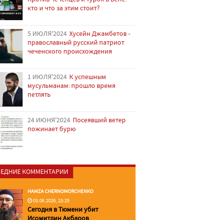
кто и что за этим стоит?
5 ИЮЛЯ'2024
Хусейн Джамбетов -
православный русский патриот
чеченского происхождения
1 ИЮЛЯ'2024
К успешным
мусульманам: прошло время
петлять
24 ИЮНЯ'2024
Посеявший ветер
пожинает бурю
ЕДНИЕ КОММЕНТАРИИ
HAMZA CHERNOMORCHENKO
03.06.2026, 23:29
Сегодня в Тюмени убит
Исомитдин Акбаров