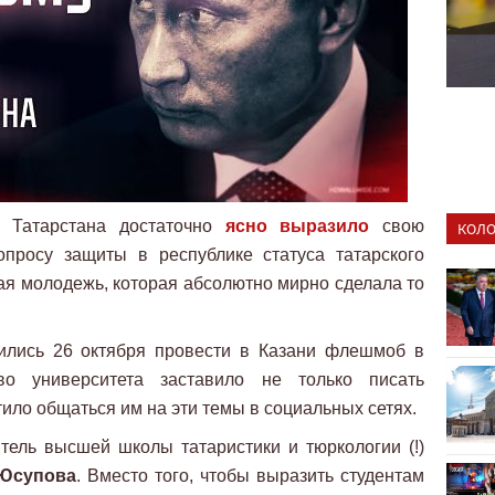
о Татарстана достаточно
ясно выразило
свою
КОЛО
просу защиты в республике статуса татарского
кая молодежь, которая абсолютно мирно сделала то
лились 26 октября провести в Казани флешмоб в
во университета заставило не только писать
тило общаться им на эти темы в социальных сетях.
итель высшей школы татаристики и тюркологии (!)
Юсупова
. Вместо того, чтобы выразить студентам