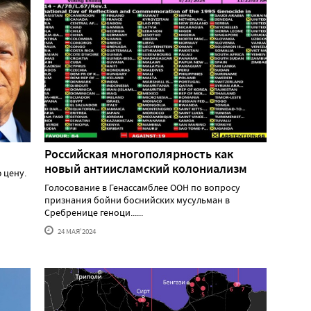
Российская многополярность как
новый антиисламский колониализм
 цену.
Голосование в Генассамблее ООН по вопросу
признания бойни боснийских мусульман в
Сребренице геноци......
24 МАЯ'2024