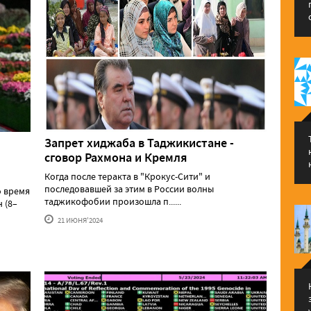
Запрет хиджаба в Таджикистане -
сговор Рахмона и Кремля
Когда после теракта в "Крокус-Сити" и
последовавшей за этим в России волны
о время
таджикофобии произошла п......
 (8–
21 ИЮНЯ'2024