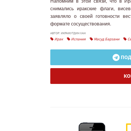
Напомним в этой связи, что в И
снимались иракские флаги, висе
заявляло о своей готовности ве
формате сосуществования.
АВТОР: ИКРАМУТДИН ХАН
Ирак
Испания
Масуд Барзани
Се
ПОД
КО