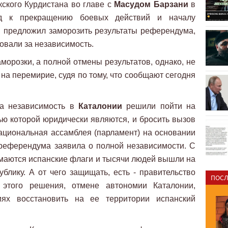
ского Курдистана во главе с
Масудом Барзани
в
ад к прекращению боевых действий и началу
и предложил заморозить результаты референдума,
овали за независимость.
морозки, а полной отмены результатов, однако, не
 на перемирие, судя по тому, что сообщают сегодня
за независимость в
Каталонии
решили пойти на
тью которой юридически являются, и бросить вызов
ациональная ассамблея (парламент) на основании
референдума заявила о полной независимости. С
маются испанские флаги и тысячи людей вышли на
блику. А от чего защищать, есть - правительство
ПОСЛ
этого решения, отмене автономии Каталонии,
ях восстановить на ее территории испанский