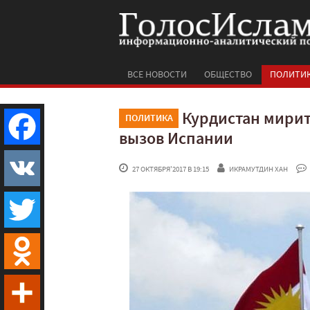
ВСЕ НОВОСТИ
ОБЩЕСТВО
ПОЛИТИ
Курдистан мирит
ПОЛИТИКА
вызов Испании
Facebook
 27 ОКТЯБРЯ'2017 В 19:15
ИКРАМУТДИН ХАН
VK
Twitter
Odnoklassniki