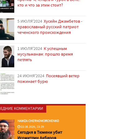
кто и что за этим стоит?
5 ИЮЛЯ'2024
Хусейн Джамбетов -
православный русский патриот
чеченского происхождения
1 ИЮЛЯ'2024
К успешным
мусульманам: прошло время
петлять
24 ИЮНЯ'2024
Посеявший ветер
пожинает бурю
ЕДНИЕ КОММЕНТАРИИ
HAMZA CHERNOMORCHENKO
03.06.2026, 23:29
Сегодня в Тюмени убит
Исомитдин Акбаров