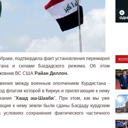
Ираке, подтвердила факт установления перемирия
КОЛО
тана и силами Багдадского режима. Об этом
олковник ВС США
Райан Диллон.
овения между военным ополчением Курдистана -
под флагом которой в Киркук и прилегающие к нему
вания "
Хашд аш-Шааби
". При этом, как мы уже
ющие к нему земли были сданы Багдаду курдским
 условиях сохранения фактического частичного