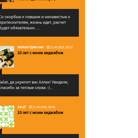
Со скорбью к павшим и ненавестью к
притеснителям, жизнь идет, расчет
будет обязательно. ...
ИКРАМУТДИН ХАН
17.04.2025, 00:27
10 лет с моим хиджабом
Salat, да укрепит вас Аллаx! Увидели,
спасибо за теплые слова :-)...
SALAT
11.04.2025, 09:02
10 лет с моим хиджабом