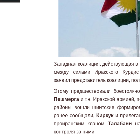
Ресурс
Западная коалиция, действующая в 
между силами Иракского Курдис
заявил представитель коалиции, п
Этому предшествовали боестолкн
Пешмерга
и т.н. Иракской армией, 
районы вошли шиитские формиро
ранее сообщали,
Киркук
и прилега
проиранским кланом
Талабани
на
контроля за ними.