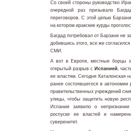
Со своей стороны руководство Ирак
очередной раз призывало Багд
переговоров. С этой целью Барзан
на котором иракские курды проголос
Багдад потребовал от Барзани не за
добившись этого, все же согласился
СМИ.
А вот в Европе, местные борцы 
открытый разрыв с
Испанией
, час
ее властям. Сегодня Каталонская н
ранее состоявшегося в автономии 
правительственных учреждений сни
улицы, чтобы защитить новую респу
Испании заявило о непризнании 
роспуске ее властей и намерени
суверенитет.