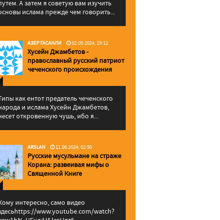
путем. А затем я советую вам изучить
основы ислама прежде чем говорить...
АЗЕР ГАСАНЛИ
02.09.2024, 19:12
Хусейн Джамбетов -
православный русский патриот
чеченского происхождения
Типы как ентот предатель чеченского
народа и ислама Хусейн Джамбетов,
несет откровенную чушь, ибо я...
ARSLAN
11.06.2024, 02:50
Русские мусульмане на страже
Корана: pазвеивая мифы о
Священной Книге
Кому интересно, само видео
здесьhttps://www.youtube.com/watch?