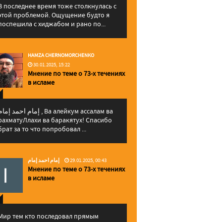
В последнее время тоже столкнулась с
этой проблемой. Ощущение будто я
поспешила с хиджабом и рано по...
HAMZA CHERNOMORCHENKO
30.01.2025, 15:22
Мнение по теме о 73-х течениях
в исламе
إمام احمد إما , Ва алейкум ассалам ва
рахматуЛлахи ва баракятух! Спасибо
брат за то что попробовал ...
إمام احمد إمام
29.01.2025, 00:43
Мнение по теме о 73-х течениях
в исламе
Мир тем кто последовал прямым