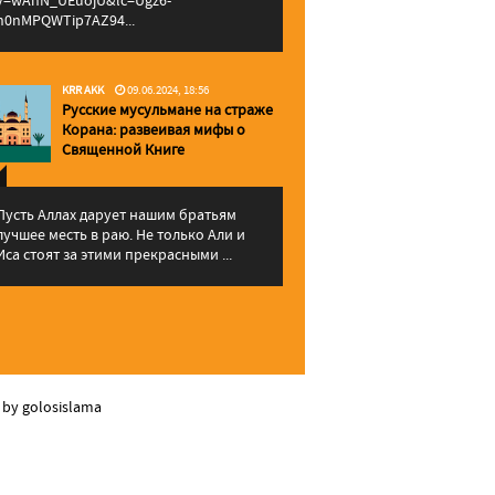
v=wAhN_UEuojU&lc=Ugz6-
h0nMPQWTip7AZ94...
KRR AKK
09.06.2024, 18:56
Русские мусульмане на страже
Корана: pазвеивая мифы о
Священной Книге
Пусть Аллах дарует нашим братьям
лучшее месть в раю. Не только Али и
Иса стоят за этими прекрасными ...
 by golosislama