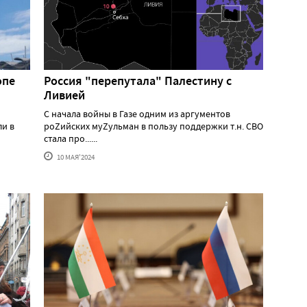
опе
Россия "перепутала" Палестину с
Ливией
С начала войны в Газе одним из аргументов
ли в
роZийских муZульман в пользу поддержки т.н. СВО
стала про......
10 МАЯ'2024