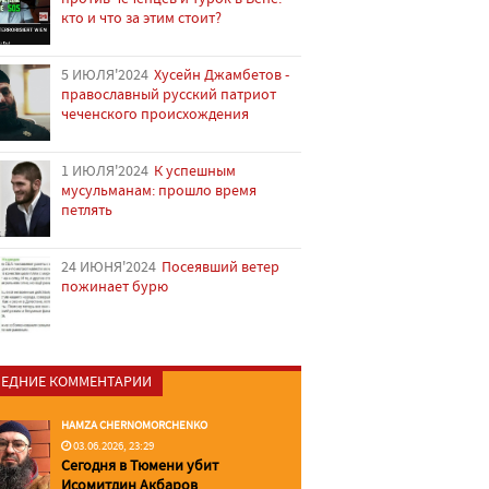
кто и что за этим стоит?
5 ИЮЛЯ'2024
Хусейн Джамбетов -
православный русский патриот
чеченского происхождения
1 ИЮЛЯ'2024
К успешным
мусульманам: прошло время
петлять
24 ИЮНЯ'2024
Посеявший ветер
пожинает бурю
ЕДНИЕ КОММЕНТАРИИ
HAMZA CHERNOMORCHENKO
03.06.2026, 23:29
Сегодня в Тюмени убит
Исомитдин Акбаров