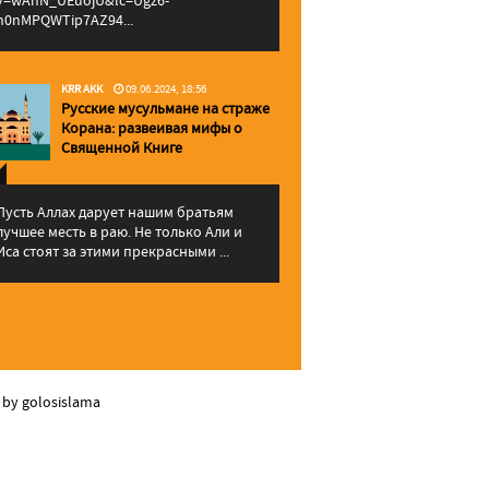
v=wAhN_UEuojU&lc=Ugz6-
h0nMPQWTip7AZ94...
KRR AKK
09.06.2024, 18:56
Русские мусульмане на страже
Корана: pазвеивая мифы о
Священной Книге
Пусть Аллах дарует нашим братьям
лучшее месть в раю. Не только Али и
Иса стоят за этими прекрасными ...
 by golosislama