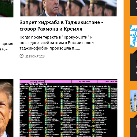
Запрет хиджаба в Таджикистане -
сговор Рахмона и Кремля
Когда после теракта в "Крокус-Сити" и
последовавшей за этим в России волны
о время
таджикофобии произошла п......
 (8–
21 ИЮНЯ'2024