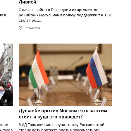
Ливией
С начала войны в Газе одним из аргументов
ли в
роZийских муZульман в пользу поддержки т.н. СВО
стала про......
10 МАЯ'2024
Душанбе против Москвы: что за этим
стоит и куда это приведет?
ичное
МИД Таджикистана вручил послу России в этой
х годов
стране ноту протеста против повсеместного