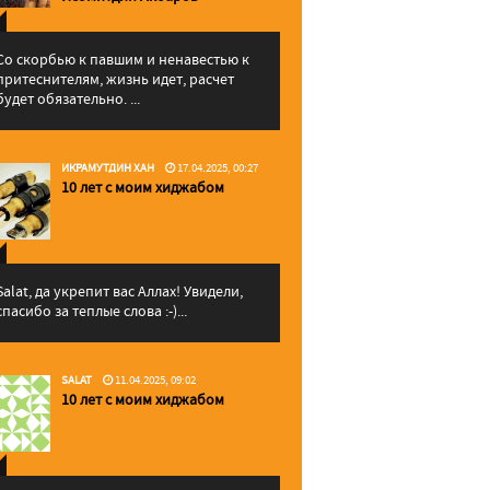
Со скорбью к павшим и ненавестью к
притеснителям, жизнь идет, расчет
будет обязательно. ...
ИКРАМУТДИН ХАН
17.04.2025, 00:27
10 лет с моим хиджабом
Salat, да укрепит вас Аллаx! Увидели,
спасибо за теплые слова :-)...
SALAT
11.04.2025, 09:02
10 лет с моим хиджабом