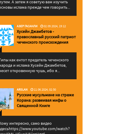
путем. А затем я советую вам изучить
основы ислама прежде чем говорить...
АЗЕР ГАСАНЛИ
02.09.2024, 19:12
Хусейн Джамбетов -
православный русский патриот
чеченского происхождения
Типы как ентот предатель чеченского
народа и ислама Хусейн Джамбетов,
несет откровенную чушь, ибо я...
ARSLAN
11.06.2024, 02:50
Русские мусульмане на страже
Корана: pазвеивая мифы о
Священной Книге
Кому интересно, само видео
здесьhttps://www.youtube.com/watch?