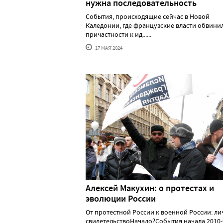
нужна последовательность
События, происходящие сейчас в Новой
Каледонии, где французские власти обвини
причастности к ид......
17 МАЯ'2024
Алексей Макуxин: о протестаx и
эволюции России
От протестной России к военной России: л
свидетельствоНачало?События начала 2010-