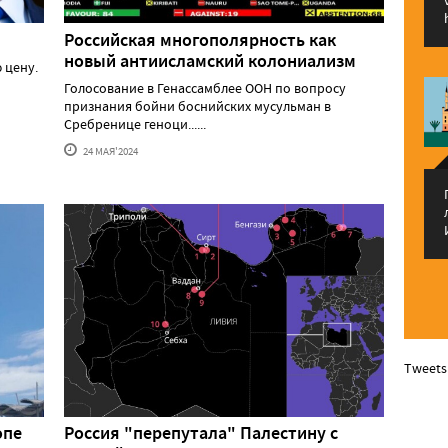
Российская многополярность как
новый антиисламский колониализм
 цену.
Голосование в Генассамблее ООН по вопросу
признания бойни боснийских мусульман в
Сребренице геноци......
24 МАЯ'2024
Tweets
опе
Россия "перепутала" Палестину с