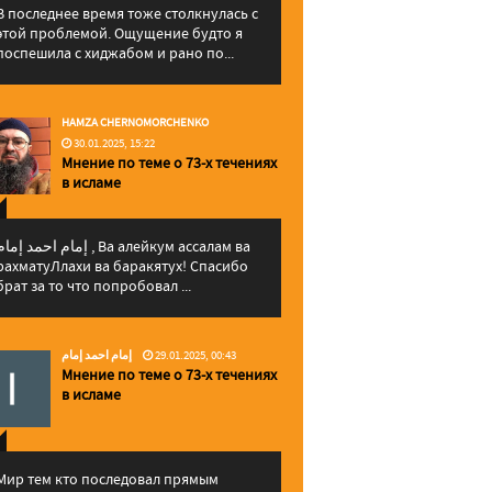
В последнее время тоже столкнулась с
этой проблемой. Ощущение будто я
поспешила с хиджабом и рано по...
HAMZA CHERNOMORCHENKO
30.01.2025, 15:22
Мнение по теме о 73-х течениях
в исламе
إمام احمد إما , Ва алейкум ассалам ва
рахматуЛлахи ва баракятух! Спасибо
брат за то что попробовал ...
إمام احمد إمام
29.01.2025, 00:43
Мнение по теме о 73-х течениях
в исламе
Мир тем кто последовал прямым