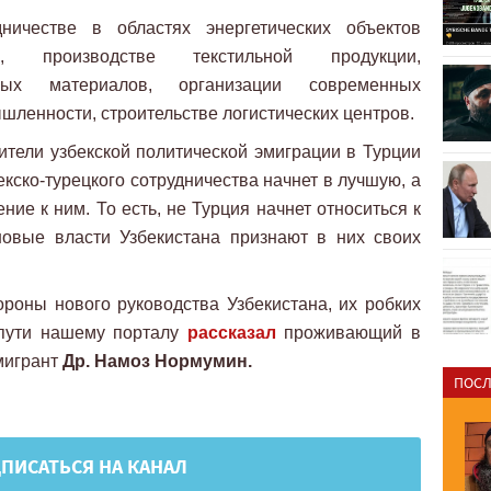
ичестве в областях энергетических объектов
, производстве текстильной продукции,
льных материалов, организации современных
шленности, строительстве логистических центров.
вители узбекской политической эмиграции в Турции
екско-турецкого сотрудничества начнет в лучшую, а
ие к ним. То есть, не Турция начнет относиться к
новые власти Узбекистана признают в них своих
роны нового руководства Узбекистана, их робких
 пути нашему порталу
рассказал
проживающий в
мигрант
Др. Намоз Нормумин.
ПОСЛ
ПИСАТЬСЯ НА КАНАЛ