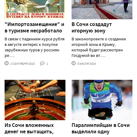
"Импортозамещение" и
В Сочи создадут
в туризме несработало
игорную зону
В связи с падением курса рубля
В законопроекте о создании
в августе интерес к покупке
игорной зоны в Крыму,
зарубежных туров у россиян
который будет рассмотрен
ре......
Госдумой во вт......
2 СЕНТЯБРЯ'2015
1
5 ИЮЛЯ'2014
Из Сочи вложенных
Паралимпийцам в Сочи
денег не вытащить,
выделили одну