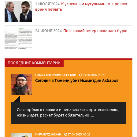
1 ИЮЛЯ'2024
К успешным мусульманам: прошло
время петлять
24 ИЮНЯ'2024
Посеявший ветер пожинает бурю
ПОСЛЕДНИЕ КОММЕНТАРИИ
HAMZA CHERNOMORCHENKO
03.06.2026, 23:29
Сегодня в Тюмени убит Исомитдин Акбаров
Со скорбью к павшим и ненавестью к притеснителям,
жизнь идет, расчет будет обязательно. ...
ИКРАМУТДИН ХАН
17.04.2025, 00:27