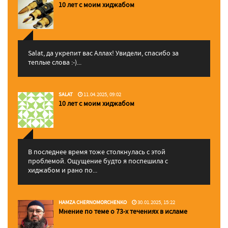
10 лет с моим хиджабом
Salat, да укрепит вас Аллаx! Увидели, спасибо за
теплые слова :-)...
SALAT
11.04.2025, 09:02
10 лет с моим хиджабом
В последнее время тоже столкнулась с этой
проблемой. Ощущение будто я поспешила с
хиджабом и рано по...
HAMZA CHERNOMORCHENKO
30.01.2025, 15:22
Мнение по теме о 73-х течениях в исламе