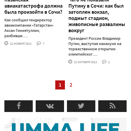
авиакатастрофа должна
Путину в Сочи: как был
была произойти в Сочи?
затоплен вокзал,
подмыт стадион,
Как сообщил гендиректор
живописные развалины
авиакомпании «Татарстан»
вокруг
Аксан Гиниятуллин,
разбивши......
Президент России Владимир
Путин, выступая накануне на
22 НОЯБРЯ'2013
7
торжественном открытии
олимпийског......
31 ОКТЯБРЯ'2013
2
1
2