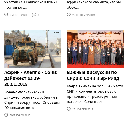
участникам Кавказской войны,
африканского саммита, чтобы
против ко......
обсу......
9 ИЮЛЯ'2020
3
25 ОКТЯБРЯ'2019
Африн - Алеппо - Сочи:
Важные дискуссии по
дайджест за 29-
Сирии: Сочи и Эр-Рияд
30.01.2018
Вчера внимание большей части
СМИ и комментаторов было
Военно-политический
приковано к трехсторонней
дайджест основных событий в
встрече в Сочи през......
Сирии и вокруг нее. Операция
"Оливковая ветв......
23 НОЯБРЯ'2017
30 ЯНВАРЯ'2018