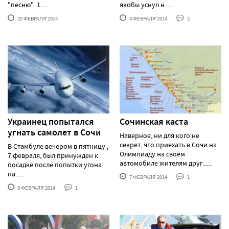
"песню" 1......
якобы уснул н......
20 ФЕВРАЛЯ'2014
8 ФЕВРАЛЯ'2014
2
Украинец попытался
Сочинская каста
угнать самолет в Сочи
Наверное, ни для кого не
секрет, что приехать в Сочи на
В Стамбуле вечером в пятницу ,
Олимпиаду на своём
7 февраля, был принужден к
автомобиле жителям друг......
посадке после попытки угона
па......
7 ФЕВРАЛЯ'2014
1
8 ФЕВРАЛЯ'2014
1