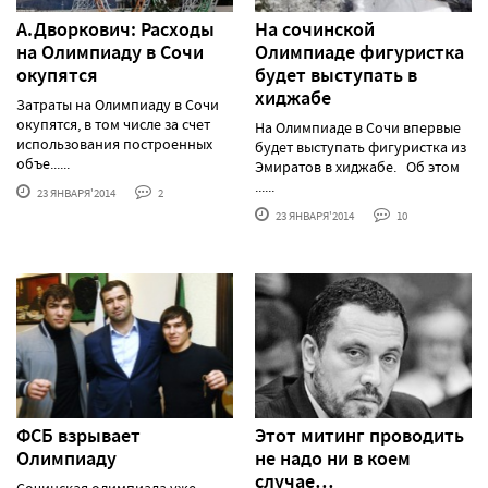
А.Дворкович: Расходы
На сочинской
на Олимпиаду в Сочи
Олимпиаде фигуристка
окупятся
будет выступать в
хиджабе
Затраты на Олимпиаду в Сочи
окупятся, в том числе за счет
На Олимпиаде в Сочи впервые
использования построенных
будет выступать фигуристка из
объе......
Эмиратов в хиджабе. Об этом
......
23 ЯНВАРЯ'2014
2
23 ЯНВАРЯ'2014
10
ФСБ взрывает
Этот митинг проводить
Олимпиаду
не надо ни в коем
случае…
Сочинская олимпиада уже