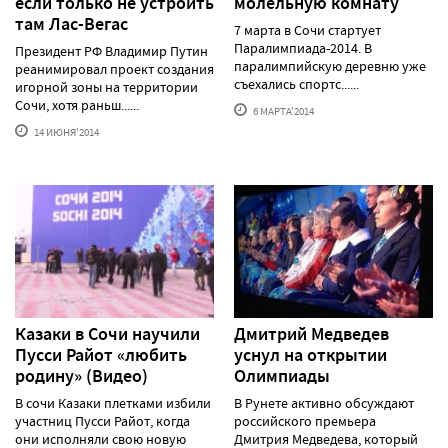
если только не устроить
молельную комнату
там Лас-Вегас
7 марта в Сочи стартует
Паралимпиада-2014. В
Президент РФ Владимир Путин
паралимпийскую деревню уже
реанимировал проект создания
съехались спортс......
игорной зоны на территории
Сочи, хотя раньш......
6 МАРТА'2014
14 ИЮНЯ'2014
Казаки в Сочи научили
Дмитрий Медведев
Пусси Райот «любить
уснул на открытии
родину» (Видео)
Олимпиады
В сочи Казаки плетками избили
В Рунете активно обсуждают
участниц Пусси Райот, когда
российского премьера
они исполняли свою новую
Дмитрия Медведева, который