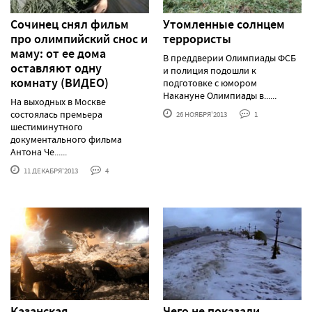
Сочинец снял фильм
Утомленные солнцем
про олимпийский снос и
террористы
маму: от ее дома
В преддверии Олимпиады ФСБ
оставляют одну
и полиция подошли к
комнату (ВИДЕО)
подготовке с юмором
Накануне Олимпиады в......
На выходных в Москве
состоялась премьера
26 НОЯБРЯ'2013
1
шестиминутного
документального фильма
Антона Че......
11 ДЕКАБРЯ'2013
4
Казанская
Чего не показали