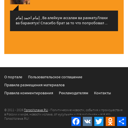
إمام احمد إمام , Ва алейкум ассалам ва рахматуЛлахи
ва баракятух! Спасибо брат за то что попробовал ...
О портале
Пользовательское соглашение
Правила размещения материалов
Правила комментирования
Рекламодателям
Контакты
© 2011 - 2026
ГолосИслама.RU
- Политические новости, события и происшествия
в России и мире, новости ислама, от мусульман и для мусульман – всё это
ГолосИслама.RU!
Facebook
VK
Twitter
Odnokla