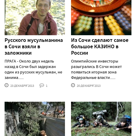
Русского мусульманина
Из Сочи сделают самое
в Сочи взяли в
большое КАЗИНО в
заложники
России
ПРАГА - Около двух недель
Олимпийские инвесторы
назад в Сочи был задержан
разыгрались В Сочи может
один из русских мусульман, не
появиться игорная зона
занима......
Федеральные власти......
23 ДЕКАБРЯ'2013
1
20 ДЕКАБРЯ'2013