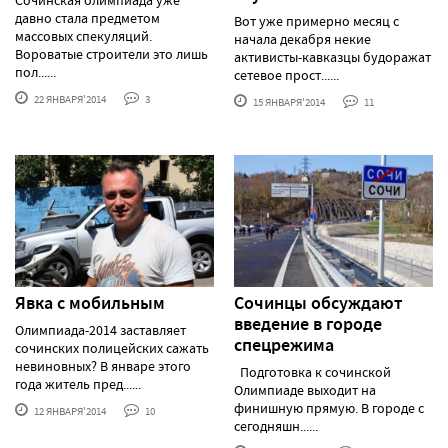
давно стала предметом
Вот уже примерно месяц с
массовых спекуляций.
начала декабря некие
Вороватые строители это лишь
активисты-кавказцы будоражат
пол......
сетевое прост......
22 ЯНВАРЯ'2014
3
15 ЯНВАРЯ'2014
11
Явка с мобильным
Сочинцы обсуждают
введение в городе
Олимпиада-2014 заставляет
спецрежима
сочинских полицейских сажать
невиновных? В январе этого
Подготовка к сочинской
года житель пред......
Олимпиаде выходит на
финишную прямую. В городе с
12 ЯНВАРЯ'2014
10
сегодняшн......