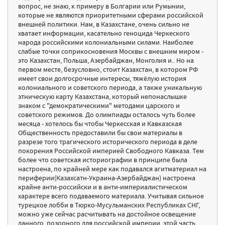
вопрос, не знаю, к примеру в Болгарии или Румынии,
которые не являются приоритетными сферами российской
внешней политики. Нам, в Казахстане, очень сильно не
хватает информации, касательно геноцида Черкеского
народа российскими колониальными силами. Наиболее
слабые точки соприкосновения Москвы с внешним миром -
это Казахстан, Польша, Азербайджан, Монголия и.. Но на
первом месте, безусловно, стоит Казахстан, в котором РФ
имеет свои долгосрочные интересы, тяжёлую история
колониального и советского периода, а также уникальную
этническую карту Казахстана, который непонаслышке
знаком с "демократическими" методами царского и
советского режимов. До олимпиады осталось чуть более
месяца - хотелось бы чтобы Черкесская и Кавказская
Общественность предоставили бы свои материалы в
разрезе того трагического исторического периода в деле
покорения Российской империей Свободного Кавказа. Тем
более что советская историографии в принципе была
настроена, по крайней мере как подавался агитматериал на
периферии(Казахсатн-Украина-Азербайджан) настроена
крайне анти-российски и в анти-империалистическом
характере всего подаваемого материала. Учитывая сильное
турецкое лобби в Тюрко-Мусульманских Республиках СНГ,
можно уже сейчас расчитывать на достойное освещение
данного, позорного для российской империи, этой часть