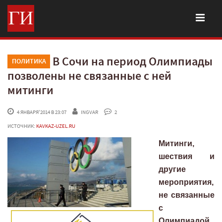
В Сочи на период Олимпиады
ПОЛИТИКА
позволены не связанные с ней
митинги
 4 ЯНВАРЯ'2014 В 23:07
INGVAR
 2
ИСТОЧНИК:
KAVKAZ-UZEL.RU
Митинги,
шествия и
другие
мероприятия,
не связанные
с
Олимпиадой,