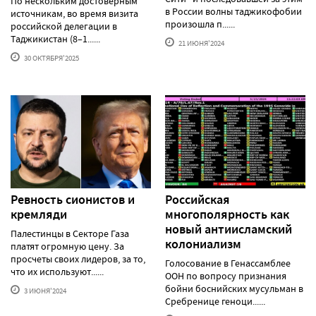
По нескольким достоверным
в России волны таджикофобии
источникам, во время визита
произошла п......
российской делегации в
Таджикистан (8–1......
21 ИЮНЯ'2024
30 ОКТЯБРЯ'2025
Ревность сионистов и
Российская
кремляди
многополярность как
новый антиисламский
Палестинцы в Секторе Газа
колониализм
платят огромную цену. За
просчеты своих лидеров, за то,
Голосование в Генассамблее
что их используют......
ООН по вопросу признания
бойни боснийских мусульман в
3 ИЮНЯ'2024
Сребренице геноци......