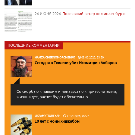
24 ИЮНЯ'2024
Посеявший ветер пожинает бурю
ПОСЛЕДНИЕ КОММЕНТАРИИ
HAMZA CHERNOMORCHENKO
03.06.2026, 23:29
Сегодня в Тюмени убит Исомитдин Акбаров
Со скорбью к павшим и ненавестью к притеснителям,
жизнь идет, расчет будет обязательно. ...
ИКРАМУТДИН ХАН
17.04.2025, 00:27
10 лет с моим хиджабом