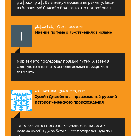
إمام احمد إمام , Ва алейкум ассалам ва рахматуЛлахи
ва баракятух! Спасибо брат за то что попробовал ...
إمام احمد إمام
29.01.2025, 00:43
Мнение по теме о 73-х течениях в исламе
Мир тем кто последовал прямым путем. А затем я
советую вам изучить основы ислама прежде чем
говорить...
АЗЕР ГАСАНЛИ
02.09.2024, 19:12
Хусейн Джамбетов - православный русский
патриот чеченского происхождения
Типы как ентот предатель чеченского народа и
ислама Хусейн Джамбетов, несет откровенную чушь,