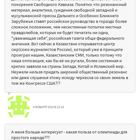
покорения Свободного Кавказа. Понятно что резонансный
материал, аналитика, суждения свободной западной и
мусульманской прессы Дальнего и Особенно Ближнего
Зарубежья ставят российское руководство в гораздо более
сложное положение, чем несистемные попытки местных
правдолюбов, которых не будет печатать ни одна,
"уважающая себя", российская газета обще федерального
значения. Вот сейчас в Казахстане открывается центр
сжр(союз журналистов России), который уже в принципе
проиграл нашим, Казахстанским СМИ, только потому что
наша оппозиция, как бы её ни ругали, более системная и
крепко завязла на страны Запада, Китай и Исламский мир.
Неужели нельзя придать широкий общественный резонанс
или даже слушанья этому исходу черкесов со своих земель в
том же Конгрессе США?!?
4 ЯНВАРЯ'2014 В 23:42
А меня больше интересует - какая польза от олимпиады для
простого народа???