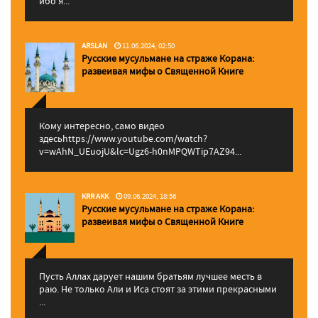
ибо я...
ARSLAN
11.06.2024, 02:50
Русские мусульмане на страже Корана:
pазвеивая мифы о Священной Книге
Кому интересно, само видео
здесьhttps://www.youtube.com/watch?
v=wAhN_UEuojU&lc=Ugz6-h0nMPQWTip7AZ94...
KRR AKK
09.06.2024, 18:56
Русские мусульмане на страже Корана:
pазвеивая мифы о Священной Книге
Пусть Аллах дарует нашим братьям лучшее месть в
раю. Не только Али и Иса стоят за этими прекрасными
...