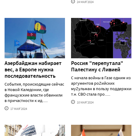
24 МАЯ'2024
Азербайджан набирает
Россия "перепутала"
вес, а Европе нужна
Палестину с Ливией
последовательность
С начала войны в Газе одним из
аргументов роZийских
События, происходящие сейчас
муZульман в пользу поддержки
в Новой Каледонии, где
т.н. СВО стала про......
французские власти обвинили
в причастности к ид......
10 МАЯ'2024
17 МАЯ'2024