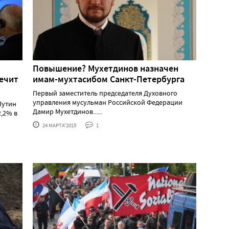
Повышение? Мухетдинов назначен
ечит
имам-мухтасибом Санкт-Петербурга
Первый заместитель председателя Духовного
управления мусульман Российской Федерации
Путин
Дамир Мухетдинов......
2,2% в
24 МАРТА'2015
1