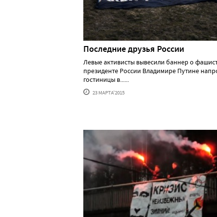
Последние друзья России
Левые активисты вывесили баннер о фашист
президенте России Владимире Путине напр
гостиницы в......
23 МАРТА'2015