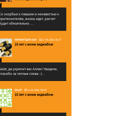
Со скорбью к павшим и ненавестью к
притеснителям, жизнь идет, расчет
будет обязательно. ...
ИКРАМУТДИН ХАН
17.04.2025, 00:27
10 лет с моим хиджабом
Salat, да укрепит вас Аллаx! Увидели,
спасибо за теплые слова :-)...
SALAT
11.04.2025, 09:02
10 лет с моим хиджабом