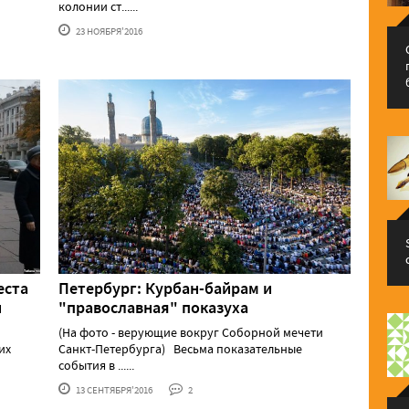
колонии ст......
23 НОЯБРЯ'2016
еста
Петербург: Курбан-байрам и
и
"православная" показуха
(На фото - верующие вокруг Соборной мечети
их
Санкт-Петербурга) Весьма показательные
события в ......
13 СЕНТЯБРЯ'2016
2