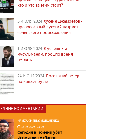
кто и что за этим стоит?
5 ИЮЛЯ'2024
Хусейн Джамбетов -
православный русский патриот
чеченского происхождения
1 ИЮЛЯ'2024
К успешным
мусульманам: прошло время
петлять
24 ИЮНЯ'2024
Посеявший ветер
пожинает бурю
ЕДНИЕ КОММЕНТАРИИ
HAMZA CHERNOMORCHENKO
03.06.2026, 23:29
Сегодня в Тюмени убит
Исомитдин Акбаров