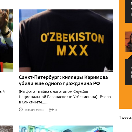
م
Санкт-Петербург: киллеры Каримова
убили еще одного гражданина РФ
ный
(На фото - майка с логотипом Службы
Национальной Безопасности Узбекистана) Вчера
в Санкт-Пете......
18 МАРТА'2016
3
Tweets