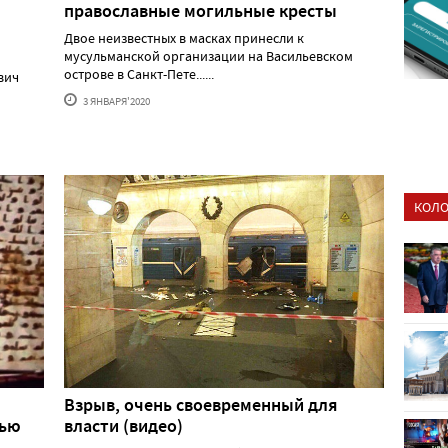
православные могильные кресты
Двое неизвестных в масках принесли к
мусульманской организации на Васильевском
острове в Санкт-Пете......
вич
3 ЯНВАРЯ'2020
КОЛО
Взрыв, очень своевременный для
вью
власти (видео)