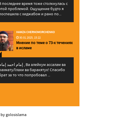
В последнее время тоже столкнулась с
этой проблемой. Ощущение будто я
поспешила с хиджабом и рано по...
HAMZA CHERNOMORCHENKO
30.01.2025, 15:22
Мнение по теме о 73-х течениях
в исламе
إمام احمد إما , Ва алейкум ассалам ва
рахматуЛлахи ва баракятух! Спасибо
брат за то что попробовал ...
 by golosislama