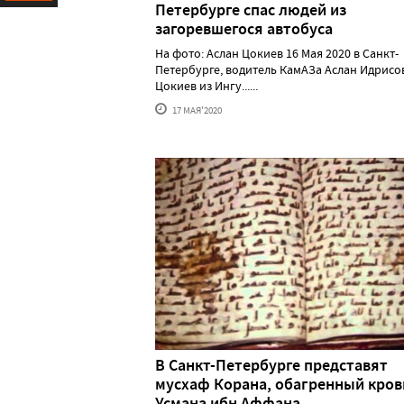
Петербурге спас людей из
Ресурс
загоревшегося автобуса
На фото: Аслан Цокиев 16 Мая 2020 в Санкт-
Петербурге, водитель КамАЗа Аслан Идрисо
Цокиев из Ингу......
17 МАЯ'2020
В Санкт-Петербурге представят
мусхаф Корана, обагренный кро
Усмана ибн Аффана