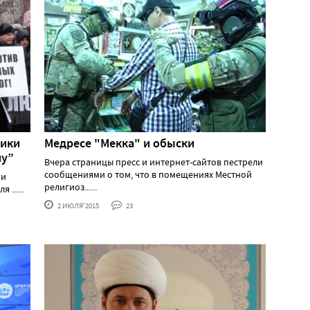
щики
Медресе "Мекка" и обыски
ну”
Вчера страницы пресс и интернет-сайтов пестрели
сообщениями о том, что в помещениях Местной
ии
религиоз......
......
2 ИЮЛЯ'2015
23