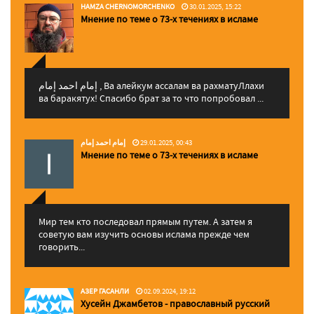
HAMZA CHERNOMORCHENKO
30.01.2025, 15:22
Мнение по теме о 73-х течениях в исламе
إمام احمد إمام , Ва алейкум ассалам ва рахматуЛлахи
ва баракятух! Спасибо брат за то что попробовал ...
إمام احمد إمام
29.01.2025, 00:43
Мнение по теме о 73-х течениях в исламе
Мир тем кто последовал прямым путем. А затем я
советую вам изучить основы ислама прежде чем
говорить...
АЗЕР ГАСАНЛИ
02.09.2024, 19:12
Хусейн Джамбетов - православный русский