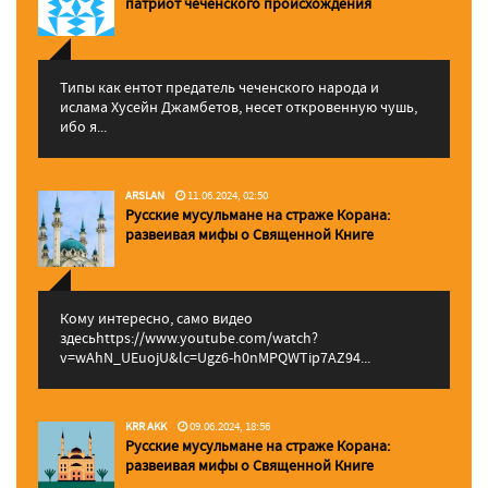
патриот чеченского происхождения
Типы как ентот предатель чеченского народа и
ислама Хусейн Джамбетов, несет откровенную чушь,
ибо я...
ARSLAN
11.06.2024, 02:50
Русские мусульмане на страже Корана:
pазвеивая мифы о Священной Книге
Кому интересно, само видео
здесьhttps://www.youtube.com/watch?
v=wAhN_UEuojU&lc=Ugz6-h0nMPQWTip7AZ94...
KRR AKK
09.06.2024, 18:56
Русские мусульмане на страже Корана:
pазвеивая мифы о Священной Книге