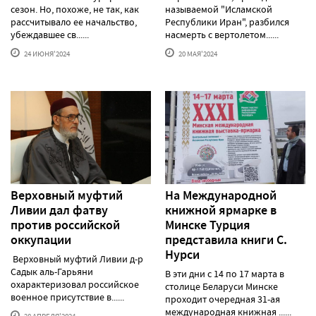
сезон. Но, похоже, не так, как
называемой "Исламской
рассчитывало ее начальство,
Республики Иран", разбился
убеждавшее св......
насмерть с вертолетом......
24 ИЮНЯ'2024
20 МАЯ'2024
Верховный муфтий
На Международной
Ливии дал фатву
книжной ярмарке в
против российской
Минске Турция
оккупации
представила книги С.
Нурси
Верховный муфтий Ливии д-р
Садык аль-Гарьяни
В эти дни с 14 по 17 марта в
охарактеризовал российское
столице Беларуси Минске
военное присутствие в......
проходит очередная 31-ая
международная книжная ......