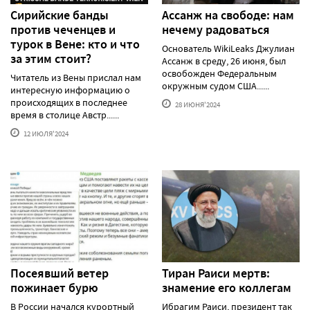
Сирийские банды
Ассанж на свободе: нам
против чеченцев и
нечему радоваться
турок в Вене: кто и что
Основатель WikiLeaks Джулиан
за этим стоит?
Ассанж в среду, 26 июня, был
освобожден Федеральным
Читатель из Вены прислал нам
окружным судом США......
интересную информацию о
происходящих в последнее
28 ИЮНЯ'2024
время в столице Австр......
12 ИЮЛЯ'2024
Посеявший ветер
Тиран Раиси мертв:
пожинает бурю
знамение его коллегам
В России начался курортный
Ибрагим Раиси, президент так