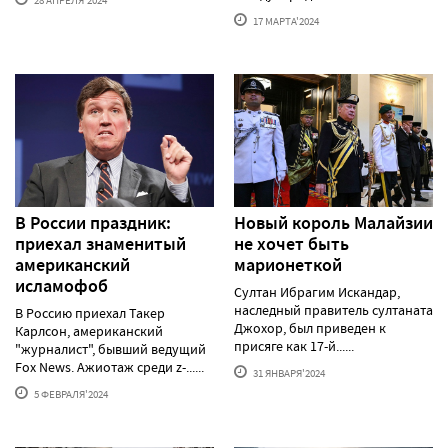
28 АПРЕЛЯ'2024
17 МАРТА'2024
В России праздник:
Новый король Малайзии
приехал знаменитый
не хочет быть
американский
марионеткой
исламофоб
Султан Ибрагим Искандар,
наследный правитель султаната
В Россию приехал Такер
Джохор, был приведен к
Карлсон, американский
присяге как 17-й......
"журналист", бывший ведущий
Fox News. Ажиотаж среди z-......
31 ЯНВАРЯ'2024
5 ФЕВРАЛЯ'2024