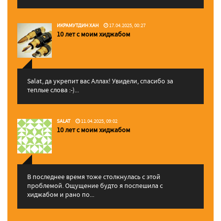
ИКРАМУТДИН ХАН
17.04.2025, 00:27
10 лет с моим хиджабом
Salat, да укрепит вас Аллаx! Увидели, спасибо за
теплые слова :-)...
SALAT
11.04.2025, 09:02
10 лет с моим хиджабом
В последнее время тоже столкнулась с этой
проблемой. Ощущение будто я поспешила с
хиджабом и рано по...