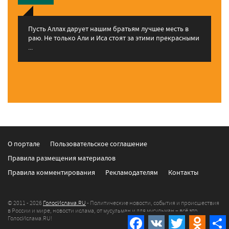
Пусть Аллах дарует нашим братьям лучшее месть в
раю. Не только Али и Иса стоят за этими прекрасными
...
О портале
Пользовательское соглашение
Правила размещения материалов
Правила комментирования
Рекламодателям
Контакты
© 2011 - 2026
ГолосИслама.RU
- Политические новости, события и происшествия
в России и мире, новости ислама, от мусульман и для мусульман – всё это
ГолосИслама.RU!
Facebook
VK
Twitter
Odnokla