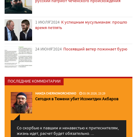
русский патриот чеченского происхождения
1 ИЮЛЯ'2024
К успешным мусульманам: прошло
время петлять
24 ИЮНЯ'2024
Посеявший ветер пожинает бурю
ПОСЛЕДНИЕ КОММЕНТАРИИ
HAMZA CHERNOMORCHENKO
03.06.2026, 23:29
Сегодня в Тюмени убит Исомитдин Акбаров
Со скорбью к павшим и ненавестью к притеснителям,
жизнь идет, расчет будет обязательно. ...