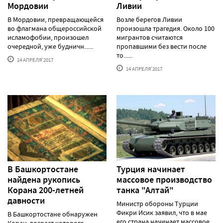
Мордовии
Ливии
В Мордовии, превращающейся
Возле берегов Ливии
во флагмана общероссийской
произошла трагедия. Около 100
исламофобии, произошел
мигрантов считаются
очередной, уже будничн......
пропавшими без вести после
то......
14 АПРЕЛЯ'2017
14 АПРЕЛЯ'2017
В Башкортостане
Турция начинает
найдена рукопись
массовое производство
Корана 200-летней
танка "Алтай"
давности
Министр обороны Турции
Фикри Исик заявил, что в мае
В Башкортостане обнаружен
его страна начинает массовое
Коран, возраст которого