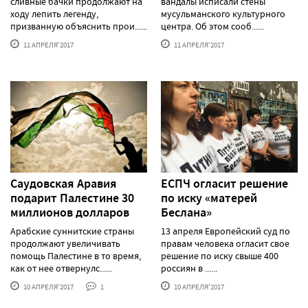
сливные бачки продолжают на
вандалы исписали стены
ходу лепить легенду,
мусульманского культурного
призванную объяснить прои......
центра. Об этом сооб......
11 АПРЕЛЯ'2017
11 АПРЕЛЯ'2017
Саудовская Аравия
ЕСПЧ огласит решение
подарит Палестине 30
по иску «матерей
миллионов долларов
Беслана»
Арабские суннитские страны
13 апреля Европейский суд по
продолжают увеличивать
правам человека огласит свое
помощь Палестине в то время,
решение по иску свыше 400
как от нее отвернулс......
россиян в ......
10 АПРЕЛЯ'2017
1
10 АПРЕЛЯ'2017