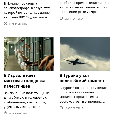
одобрило предложение Совета
В Йемене произошла
национальной безопасности о
авиакатастрофа, в результате
продлении режима чре......
которой потерпел крушение
вертолет ВВС Саудовской А......
19 АПРЕЛЯ'2017
19 АПРЕЛЯ'2017
В Израиле идет
В Турции упал
массовая голодовка
полицейский самолет
палестинцев
В Турции потерпел крушение
полицейский самолет.
Заключённые палестинцы на
Инцидент произошел на
днях объявили голодовку с
востоке страны в провин......
требованием, в частности,
улучшить условия соде......
18 АПРЕЛЯ'2017
18 АПРЕЛЯ'2017