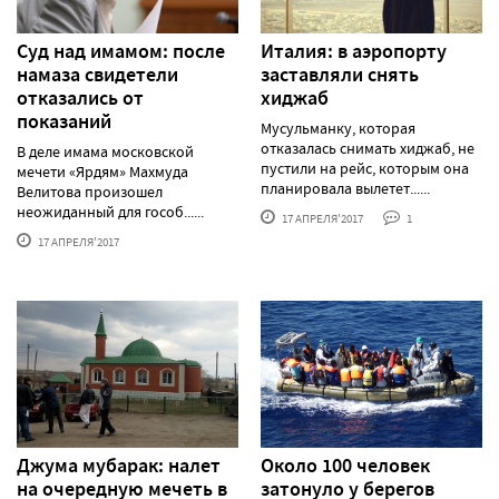
Суд над имамом: после
Италия: в аэропорту
намаза свидетели
заставляли снять
отказались от
хиджаб
показаний
Мусульманку, которая
отказалась снимать хиджаб, не
В деле имама московской
пустили на рейс, которым она
мечети «Ярдям» Махмуда
планировала вылетет......
Велитова произошел
неожиданный для гособ......
17 АПРЕЛЯ'2017
1
17 АПРЕЛЯ'2017
Джума мубарак: налет
Около 100 человек
на очередную мечеть в
затонуло у берегов