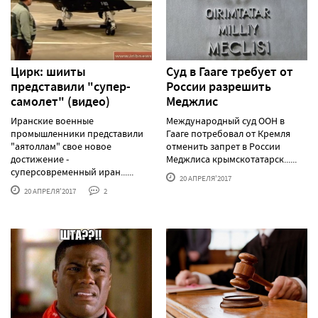
Цирк: шииты
Суд в Гааге требует от
представили "супер-
России разрешить
самолет" (видео)
Меджлис
Иранские военные
Международный суд ООН в
промышленники представили
Гааге потребовал от Кремля
"аятоллам" свое новое
отменить запрет в России
достижение -
Меджлиса крымскотатарск......
суперсовременный иран......
20 АПРЕЛЯ'2017
20 АПРЕЛЯ'2017
2