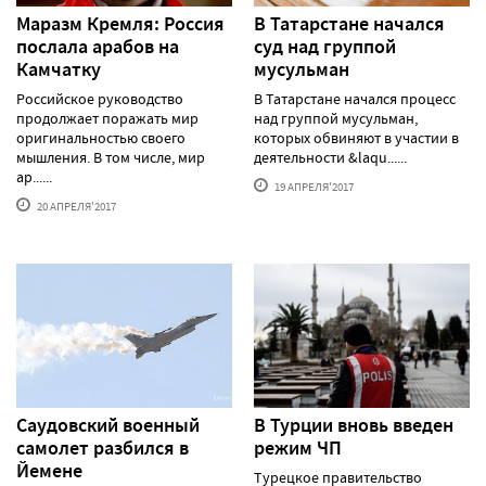
Маразм Кремля: Россия
В Татарстане начался
послала арабов на
суд над группой
Камчатку
мусульман
Российское руководство
В Татарстане начался процесс
продолжает поражать мир
над группой мусульман,
оригинальностью своего
которых обвиняют в участии в
мышления. В том числе, мир
деятельности &laqu......
ар......
19 АПРЕЛЯ'2017
20 АПРЕЛЯ'2017
Саудовский военный
В Турции вновь введен
самолет разбился в
режим ЧП
Йемене
Турецкое правительство