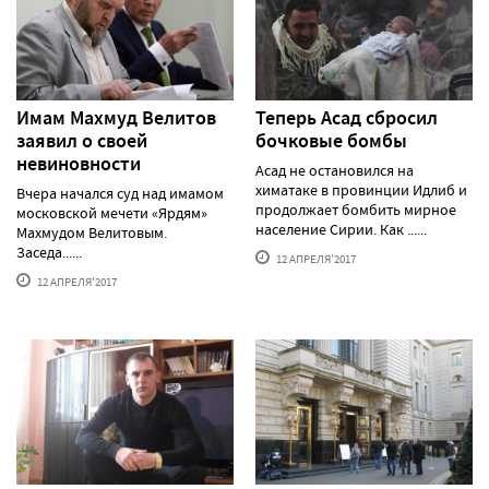
Имам Махмуд Велитов
Теперь Асад сбросил
заявил о своей
бочковые бомбы
невиновности
Асад не остановился на
химатаке в провинции Идлиб и
Вчера начался суд над имамом
продолжает бомбить мирное
московской мечети «Ярдям»
население Сирии. Как ......
Махмудом Велитовым.
Заседа......
12 АПРЕЛЯ'2017
12 АПРЕЛЯ'2017