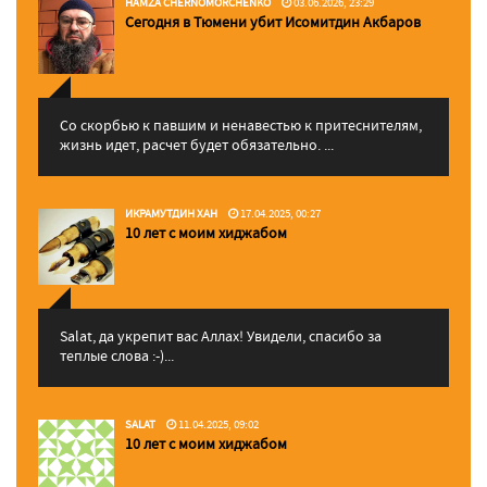
HAMZA CHERNOMORCHENKO
03.06.2026, 23:29
Сегодня в Тюмени убит Исомитдин Акбаров
Со скорбью к павшим и ненавестью к притеснителям,
жизнь идет, расчет будет обязательно. ...
ИКРАМУТДИН ХАН
17.04.2025, 00:27
10 лет с моим хиджабом
Salat, да укрепит вас Аллаx! Увидели, спасибо за
теплые слова :-)...
SALAT
11.04.2025, 09:02
10 лет с моим хиджабом