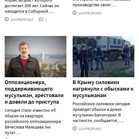
производство своег......
достигает 200 лет. Сейчас он
находится в Соборной......
13 АПРЕЛЯ'2017
14 АПРЕЛЯ'2017
1
Оппозиционера,
В Крыму силовики
поддерживающего
нагрянули с обысками к
мусульман, арестовали
мусульманам
и довели до приступа
Российские силовики сегодня
проводят обыски в домах
Сегодня стало известно об
мусульман Бахчисарая. В
обыске на квартире
частности, сообщается, ......
российского оппозиционера
Вячеслава Мальцева (не
13 АПРЕЛЯ'2017
путат......