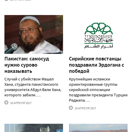
Пакистан: самосуд
Сирийские повстанцы
нужно сурово
поздравили Эрдогана с
наказывать
победой
Случай с убийством Машал
Крупнейшие исламски
Хана, студента пакистанского
ориентированные группы
университета Абдул Вали Хана,
сирийской оппозиции
которого забили......
поздравили президента Турции
Реджепа......
18 АПРЕЛЯ'2017
18 АПРЕЛЯ'2017