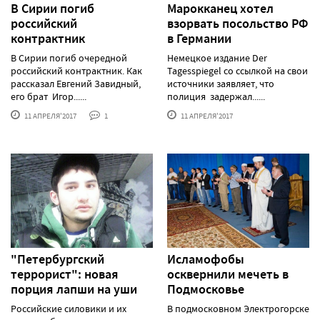
В Сирии погиб
Марокканец хотел
российский
взорвать посольство РФ
контрактник
в Германии
В Сирии погиб очередной
Немецкое издание Der
российский контрактник. Как
Tagesspiegel со ссылкой на свои
рассказал Евгений Завидный,
источники заявляет, что
его брат Игор......
полиция задержал......
11 АПРЕЛЯ'2017
1
11 АПРЕЛЯ'2017
"Петербургский
Исламофобы
террорист": новая
осквернили мечеть в
порция лапши на уши
Подмосковье
Российские силовики и их
В подмосковном Электрогорске