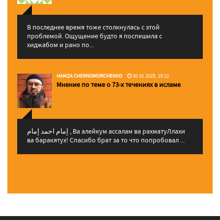
В последнее время тоже столкнулась с этой
проблемой. Ощущение будто я поспешила с
хиджабом и рано по...
HAMZA CHERNOMORCHENKO
30.01.2025, 15:22
Мнение по теме о 73-х течениях в исламе
إمام احمد إمام , Ва алейкум ассалам ва рахматуЛлахи
ва баракятух! Спасибо брат за то что попробовал ...