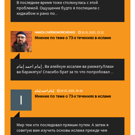
В последнее время тоже столкнулась с этой
проблемой. Ощущение будто я поспешила с
хиджабом и рано по...
HAMZA CHERNOMORCHENKO
30.01.2025, 15:22
Мнение по теме о 73-х течениях в исламе
إمام احمد إمام , Ва алейкум ассалам ва рахматуЛлахи
ва баракятух! Спасибо брат за то что попробовал ...
إمام احمد إمام
29.01.2025, 00:43
Мнение по теме о 73-х течениях в исламе
Мир тем кто последовал прямым путем. А затем я
советую вам изучить основы ислама прежде чем