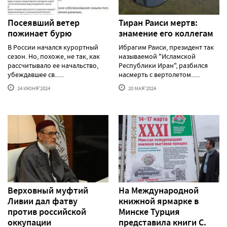
Посеявший ветер
Тиран Раиси мертв:
пожинает бурю
знамение его коллегам
В России начался курортный
Ибрагим Раиси, президент так
сезон. Но, похоже, не так, как
называемой "Исламской
рассчитывало ее начальство,
Республики Иран", разбился
убеждавшее св......
насмерть с вертолетом......
24 ИЮНЯ'2024
20 МАЯ'2024
Верховный муфтий
На Международной
Ливии дал фатву
книжной ярмарке в
против российской
Минске Турция
оккупации
представила книги С.