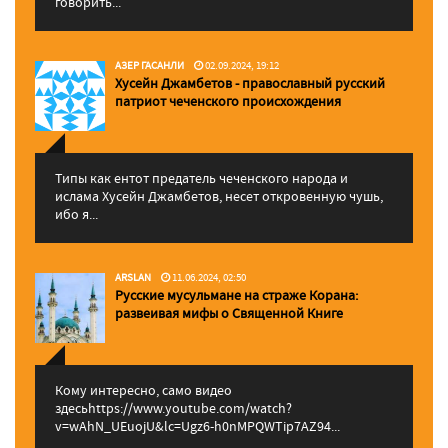
говорить...
АЗЕР ГАСАНЛИ
02.09.2024, 19:12
Хусейн Джамбетов - православный русский
патриот чеченского происхождения
Типы как ентот предатель чеченского народа и
ислама Хусейн Джамбетов, несет откровенную чушь,
ибо я...
ARSLAN
11.06.2024, 02:50
Русские мусульмане на страже Корана:
pазвеивая мифы о Священной Книге
Кому интересно, само видео
здесьhttps://www.youtube.com/watch?
v=wAhN_UEuojU&lc=Ugz6-h0nMPQWTip7AZ94...