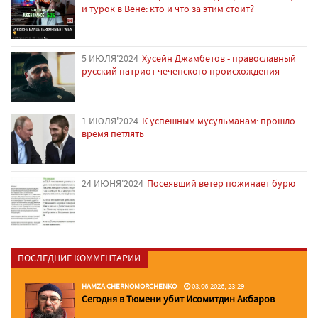
и турок в Вене: кто и что за этим стоит?
5 ИЮЛЯ'2024
Хусейн Джамбетов - православный
русский патриот чеченского происхождения
1 ИЮЛЯ'2024
К успешным мусульманам: прошло
время петлять
24 ИЮНЯ'2024
Посеявший ветер пожинает бурю
ПОСЛЕДНИЕ КОММЕНТАРИИ
HAMZA CHERNOMORCHENKO
03.06.2026, 23:29
Сегодня в Тюмени убит Исомитдин Акбаров