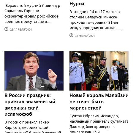
Нурси
Верховный муфтий Ливии д-р
Садык аль-Гарьяни
В эти дни с 14 по 17 марта в
охарактеризовал российское
столице Беларуси Минске
военное присутствие в......
проходит очередная 31-ая
международная книжная ......
28 АПРЕЛЯ'2024
17 МАРТА'2024
В России праздник:
Новый король Малайзии
приехал знаменитый
не хочет быть
американский
марионеткой
исламофоб
Султан Ибрагим Искандар,
наследный правитель султаната
В Россию приехал Такер
Джохор, был приведен к
Карлсон, американский
присяге как 17-й......
"журналист", бывший ведущий