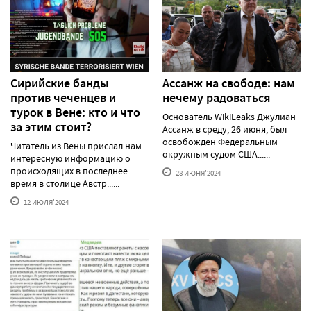
Сирийские банды
Ассанж на свободе: нам
против чеченцев и
нечему радоваться
турок в Вене: кто и что
Основатель WikiLeaks Джулиан
за этим стоит?
Ассанж в среду, 26 июня, был
освобожден Федеральным
Читатель из Вены прислал нам
окружным судом США......
интересную информацию о
происходящих в последнее
28 ИЮНЯ'2024
время в столице Австр......
12 ИЮЛЯ'2024