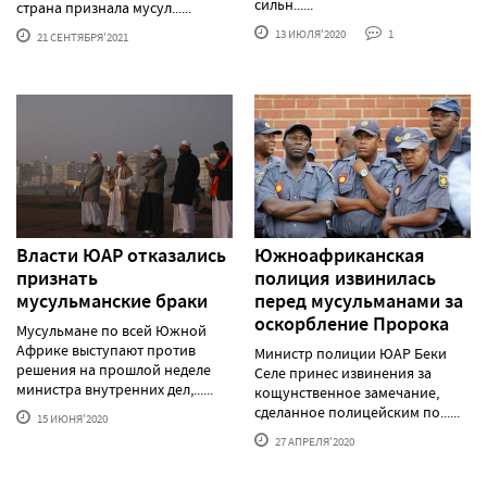
сильн......
страна признала мусул......
13 ИЮЛЯ'2020
1
21 СЕНТЯБРЯ'2021
Власти ЮАР отказались
Южноафриканская
признать
полиция извинилась
мусульманские браки
перед мусульманами за
оскорбление Пророка
Мусульмане по всей Южной
Африке выступают против
Министр полиции ЮАР Беки
решения на прошлой неделе
Селе принес извинения за
министра внутренних дел,......
кощунственное замечание,
сделанное полицейским по......
15 ИЮНЯ'2020
27 АПРЕЛЯ'2020