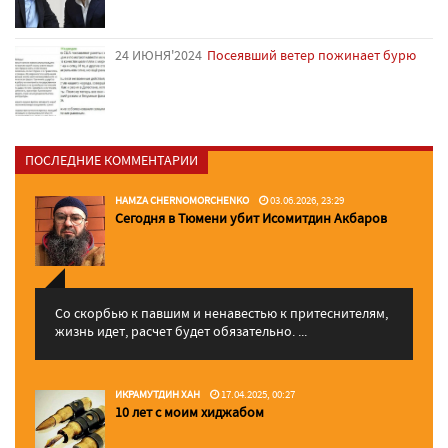
24 ИЮНЯ'2024
Посеявший ветер пожинает бурю
ПОСЛЕДНИЕ КОММЕНТАРИИ
HAMZA CHERNOMORCHENKO
03.06.2026, 23:29
Сегодня в Тюмени убит Исомитдин Акбаров
Со скорбью к павшим и ненавестью к притеснителям,
жизнь идет, расчет будет обязательно. ...
ИКРАМУТДИН ХАН
17.04.2025, 00:27
10 лет с моим хиджабом