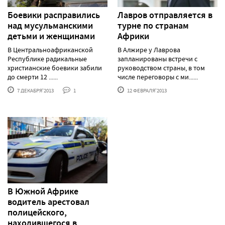
Боевики расправились
Лавров отправляется в
над мусульманскими
турне по странам
детьми и женщинами
Африки
В Центральноафриканской
В Алжире у Лаврова
Республике радикальные
запланированы встречи с
христианские боевики забили
руководством страны, в том
до смерти 12 ......
числе переговоры с ми......
7 ДЕКАБРЯ'2013
1
12 ФЕВРАЛЯ'2013
В Южной Африке
водитель арестовал
полицейского,
находившегося в