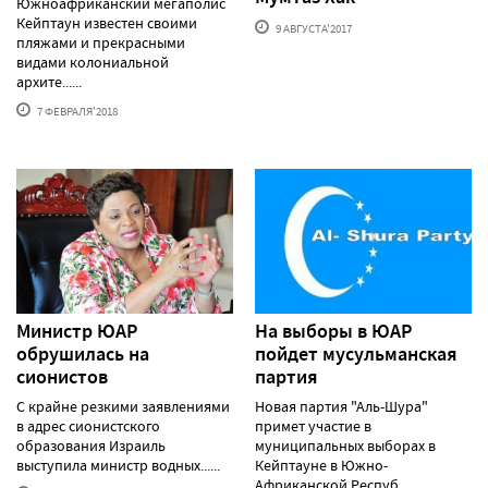
Южноафриканский мегаполис
Кейптаун известен своими
9 АВГУСТА'2017
пляжами и прекрасными
видами колониальной
архите......
7 ФЕВРАЛЯ'2018
Министр ЮАР
На выборы в ЮАР
обрушилась на
пойдет мусульманская
сионистов
партия
С крайне резкими заявлениями
Новая партия "Аль-Шура"
в адрес сионистского
примет участие в
образования Израиль
муниципальных выборах в
выступила министр водных......
Кейптауне в Южно-
Африканской Респуб......