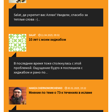
Salat, да укрепит вас Аллаx! Увидели, спасибо за
теплые слова :-)...
SALAT
11.04.2025, 09:02
10 лет с моим хиджабом
В последнее время тоже столкнулась с этой
проблемой. Ощущение будто я поспешила с
хиджабом и рано по...
HAMZA CHERNOMORCHENKO
30.01.2025, 15:22
Мнение по теме о 73-х течениях в исламе