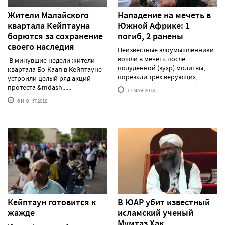
Жители Малайского
Нападение на мечеть в
квартала Кейптауна
Южной Африке: 1
борются за сохранение
погиб, 2 ранены
своего наследия
Неизвестные злоумышленники
вошли в мечеть после
В минувшие недели жители
полуденной (зухр) молитвы,
квартала Бо-Каап в Кейптауне
порезали трех верующих, ......
устроили целый ряд акций
протеста &mdash......
11 МАЯ'2018
6 ИЮНЯ'2018
Кейптаун готовится к
В ЮАР убит известный
жажде
исламский ученый
Мумтаз Хак