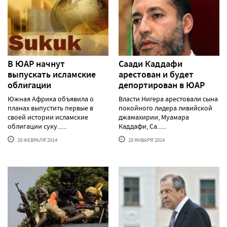
В ЮАР начнут
Саади Каддафи
выпускать исламские
арестован и будет
облигации
депортирован в ЮАР
Южная Африка объявила о
Власти Нигера арестовали сына
планах выпустить первые в
покойного лидера ливийской
своей истории исламские
джамахирии, Муамара
облигации суку......
Каддафи, Са......
28 ФЕВРАЛЯ'2014
28 ЯНВАРЯ'2014