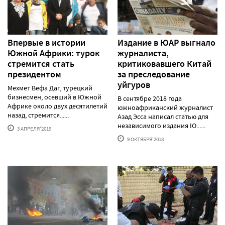
Впервые в истории
Издание в ЮАР выгнало
Южной Африки: турок
журналиста,
стремится стать
критиковавшего Китай
президентом
за преследование
уйгуров
Мехмет Вефа Даг, турецкий
бизнесмен, осевший в Южной
В сентябре 2018 года
Африке около двух десятилетий
южноафриканский журналист
назад, стремится......
Азад Эсса написал статью для
независимого издания IO......
3 АПРЕЛЯ'2019
9 ОКТЯБРЯ'2018