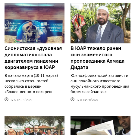
Сионистская «духовная
В ЮАР тяжело ранен
дипломатия» стала
сын знаменитого
двигателем пандемии
проповедника Ахмада
коронавируса в ЮАР
Дидата
В начале марта (10-11 марта)
Южноафриканский активист и
несколько сотен гостей
сын покойного известного
собрались в церкви
мусульманского проповедника
«Божественного воскреш......
борется сейчас за с......
17 АПРЕЛЯ'2020
17 ЯНВАРЯ'2020