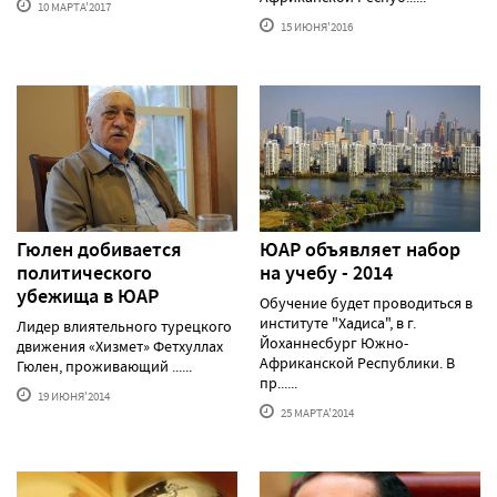
10 МАРТА'2017
15 ИЮНЯ'2016
Гюлен добивается
ЮАР объявляет набор
политического
на учебу - 2014
убежища в ЮАР
Обучение будет проводиться в
институте "Хадиса", в г.
Лидер влиятельного турецкого
Йоханнесбург Южно-
движения «Хизмет» Фетхуллах
Африканской Республики. В
Гюлен, проживающий ......
пр......
19 ИЮНЯ'2014
25 МАРТА'2014