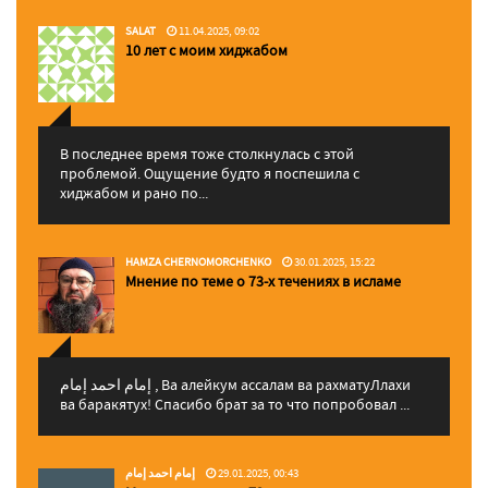
SALAT
11.04.2025, 09:02
10 лет с моим хиджабом
В последнее время тоже столкнулась с этой
проблемой. Ощущение будто я поспешила с
хиджабом и рано по...
HAMZA CHERNOMORCHENKO
30.01.2025, 15:22
Мнение по теме о 73-х течениях в исламе
إمام احمد إمام , Ва алейкум ассалам ва рахматуЛлахи
ва баракятух! Спасибо брат за то что попробовал ...
إمام احمد إمام
29.01.2025, 00:43