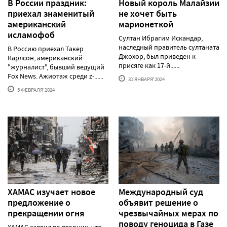
В России праздник:
Новый король Малайзии
приехал знаменитый
не хочет быть
американский
марионеткой
исламофоб
Султан Ибрагим Искандар,
наследный правитель султаната
В Россию приехал Такер
Джохор, был приведен к
Карлсон, американский
присяге как 17-й......
"журналист", бывший ведущий
Fox News. Ажиотаж среди z-......
31 ЯНВАРЯ'2024
5 ФЕВРАЛЯ'2024
ХАМАС изучает новое
Международный суд
предложение о
объявит решение о
прекращении огня
чрезвычайных мерах по
поводу геноцида в Газе
ХАМАС заявил во вторник, что