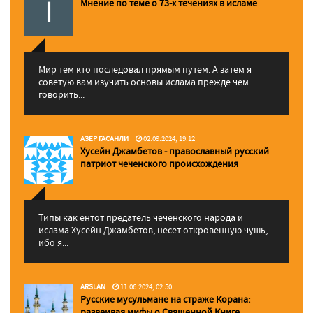
Мнение по теме о 73-х течениях в исламе
Мир тем кто последовал прямым путем. А затем я
советую вам изучить основы ислама прежде чем
говорить...
АЗЕР ГАСАНЛИ
02.09.2024, 19:12
Хусейн Джамбетов - православный русский
патриот чеченского происхождения
Типы как ентот предатель чеченского народа и
ислама Хусейн Джамбетов, несет откровенную чушь,
ибо я...
ARSLAN
11.06.2024, 02:50
Русские мусульмане на страже Корана:
pазвеивая мифы о Священной Книге