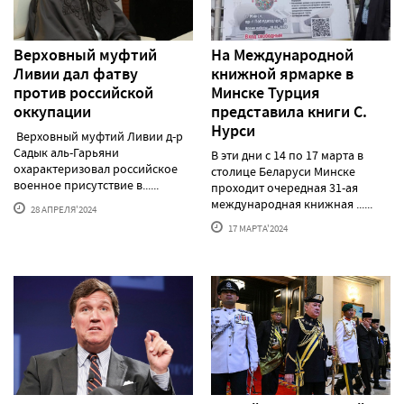
Верховный муфтий
На Международной
Ливии дал фатву
книжной ярмарке в
против российской
Минске Турция
оккупации
представила книги С.
Нурси
Верховный муфтий Ливии д-р
Садык аль-Гарьяни
В эти дни с 14 по 17 марта в
охарактеризовал российское
столице Беларуси Минске
военное присутствие в......
проходит очередная 31-ая
международная книжная ......
28 АПРЕЛЯ'2024
17 МАРТА'2024