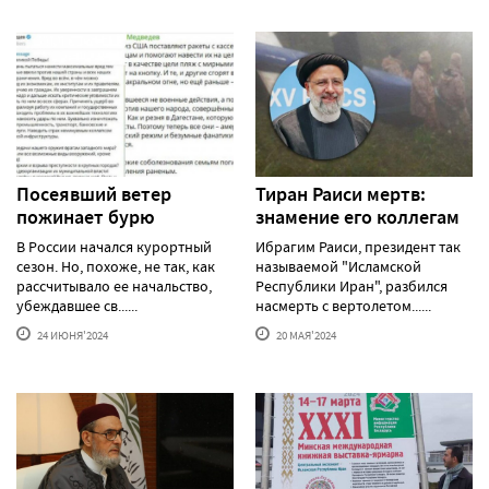
Посеявший ветер
Тиран Раиси мертв:
пожинает бурю
знамение его коллегам
В России начался курортный
Ибрагим Раиси, президент так
сезон. Но, похоже, не так, как
называемой "Исламской
рассчитывало ее начальство,
Республики Иран", разбился
убеждавшее св......
насмерть с вертолетом......
24 ИЮНЯ'2024
20 МАЯ'2024