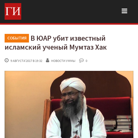
В ЮАР убит известный
СОБЫТИЯ
исламский ученый Мумтаз Хак
 9 АВГУСТА'2017 В 19:32
НОВОСТИ УММЫ
 0