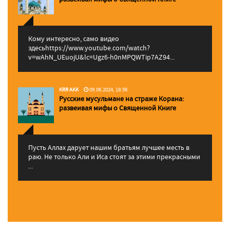
Кому интересно, само видео
здесьhttps://www.youtube.com/watch?
v=wAhN_UEuojU&lc=Ugz6-h0nMPQWTip7AZ94...
KRR AKK
09.06.2024, 18:56
Русские мусульмане на страже Корана:
pазвеивая мифы о Священной Книге
Пусть Аллах дарует нашим братьям лучшее месть в
раю. Не только Али и Иса стоят за этими прекрасными
...