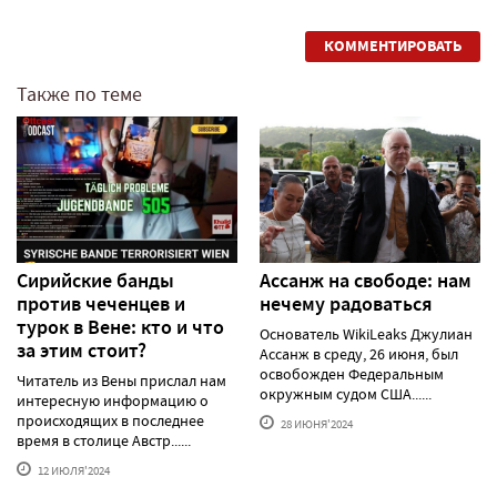
КОММЕНТИРОВАТЬ
Также по теме
Сирийские банды
Ассанж на свободе: нам
против чеченцев и
нечему радоваться
турок в Вене: кто и что
Основатель WikiLeaks Джулиан
за этим стоит?
Ассанж в среду, 26 июня, был
освобожден Федеральным
Читатель из Вены прислал нам
окружным судом США......
интересную информацию о
происходящих в последнее
28 ИЮНЯ'2024
время в столице Австр......
12 ИЮЛЯ'2024