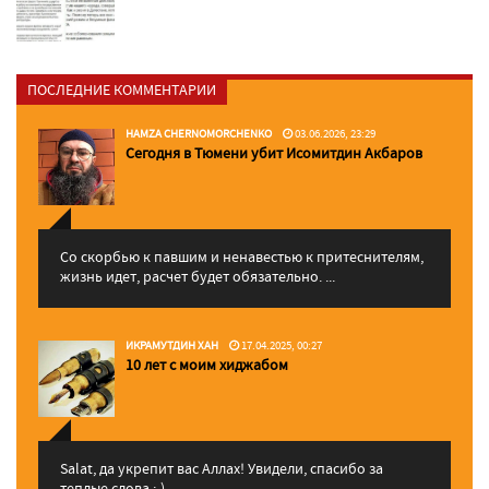
ПОСЛЕДНИЕ КОММЕНТАРИИ
HAMZA CHERNOMORCHENKO
03.06.2026, 23:29
Сегодня в Тюмени убит Исомитдин Акбаров
Со скорбью к павшим и ненавестью к притеснителям,
жизнь идет, расчет будет обязательно. ...
ИКРАМУТДИН ХАН
17.04.2025, 00:27
10 лет с моим хиджабом
Salat, да укрепит вас Аллаx! Увидели, спасибо за
теплые слова :-)...