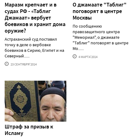
Маразм крепчает и в
О джамаате "Таблиг"
судах РФ - «Таблиг
поговорят в центре
Джамаат» вербует
Москвы
боевиков и хранит дома
По сообщению
оружие?
правозащитного центра
"Мемориал", о джамаате
Астраханский суд поставил
"Таблиг" поговорят в центре
точку в деле о вербовке
Мо......
боевиков в Сирию, Египет и на
Северный......
4 МАРТА'2014
23 СЕНТЯБРЯ'2014
Штраф за призыв к
Исламу