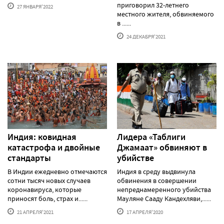
приговорил 32-летнего
27 ЯНВАРЯ'2022
местного жителя, обвиняемого
в ......
24 ДЕКАБРЯ'2021
Индия: ковидная
Лидера «Таблиги
катастрофа и двойные
Джамаат» обвиняют в
стандарты
убийстве
В Индии ежедневно отмечаются
Индия в среду выдвинула
сотни тысяч новых случаев
обвинения в совершении
коронавируса, которые
непреднамеренного убийства
приносят боль, страх и......
Мауляне Сааду Кандехляви,......
21 АПРЕЛЯ'2021
17 АПРЕЛЯ'2020