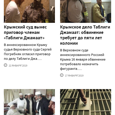
Крымский суд вынес
Крымское дело Таблиги
приговор членам
Джамаат: обвинение
«Таблиги Джамаат»
требует до пяти лет
колонии
В аннексированном Крыму
судья Верховного суда Сергей
В Верховном суде
Погребняк огласил приговор
аннексированного Россией
по делу Таблиги Джа......
Крыма 16 января обвинение
потребовало назначить
22 ЯНВАРЯ'2019
фигуранта......
17 ЯНВАРЯ'2019