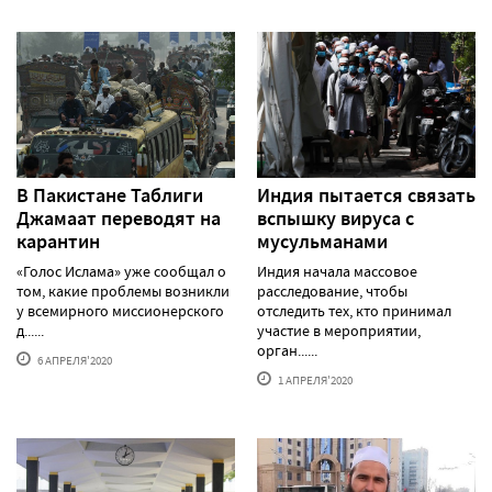
В Пакистане Таблиги
Индия пытается связать
Джамаат переводят на
вспышку вируса с
карантин
мусульманами
«Голос Ислама» уже сообщал о
Индия начала массовое
том, какие проблемы возникли
расследование, чтобы
у всемирного миссионерского
отследить тех, кто принимал
д......
участие в мероприятии,
орган......
6 АПРЕЛЯ'2020
1 АПРЕЛЯ'2020