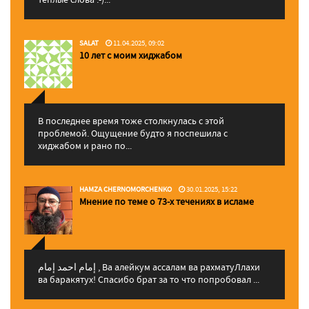
SALAT
11.04.2025, 09:02
10 лет с моим хиджабом
В последнее время тоже столкнулась с этой
проблемой. Ощущение будто я поспешила с
хиджабом и рано по...
HAMZA CHERNOMORCHENKO
30.01.2025, 15:22
Мнение по теме о 73-х течениях в исламе
إمام احمد إمام , Ва алейкум ассалам ва рахматуЛлахи
ва баракятух! Спасибо брат за то что попробовал ...