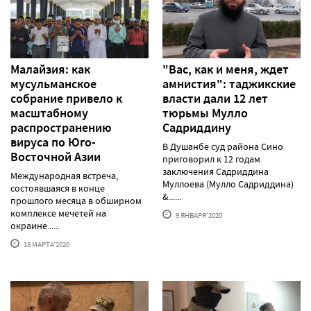
Малайзия: как
"Вас, как и меня, ждет
мусульманское
амнистия": таджикские
собрание привело к
власти дали 12 лет
масштабному
тюрьмы Мулло
распространению
Садриддину
вируса по Юго-
В Душанбе суд района Сино
Восточной Азии
приговорил к 12 годам
заключения Садриддина
Международная встреча,
Муллоева (Мулло Садриддина)
состоявшаяся в конце
&......
прошлого месяца в обширном
комплексе мечетей на
9 ЯНВАРЯ'2020
окраине......
18 МАРТА'2020