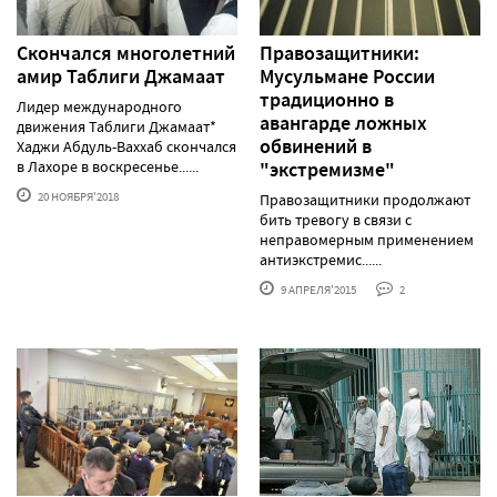
Скончался многолетний
Правозащитники:
амир Таблиги Джамаат
Мусульмане России
традиционно в
Лидер международного
авангарде ложных
движения Таблиги Джамаат*
обвинений в
Хаджи Абдуль-Ваххаб скончался
в Лахоре в воскресенье......
"экстремизме"
20 НОЯБРЯ'2018
Правозащитники продолжают
бить тревогу в связи с
неправомерным применением
антиэкстремис......
9 АПРЕЛЯ'2015
2