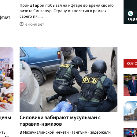
Принц Гарри побывал на ифтаре во время своего
визита Сингапур. Страну он посетил в рамках
своего пя......
фтият
6 ИЮНЯ'2017
КОЛО
 цены
Силовики забирают мусульман с
таравих-намазов
ить
В Махачкалинской мечети «Тангъим» задержали