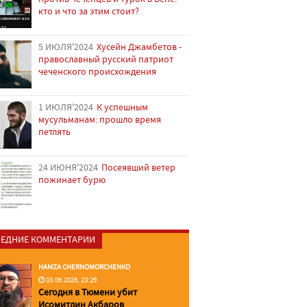
кто и что за этим стоит?
5 ИЮЛЯ'2024
Хусейн Джамбетов -
православный русский патриот
чеченского происхождения
1 ИЮЛЯ'2024
К успешным
мусульманам: прошло время
петлять
24 ИЮНЯ'2024
Посеявший ветер
пожинает бурю
ЕДНИЕ КОММЕНТАРИИ
HAMZA CHERNOMORCHENKO
03.06.2026, 23:29
Сегодня в Тюмени убит
Исомитдин Акбаров