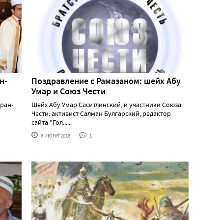
н-
Поздравление с Рамазаном: шейх Абу
Умар и Союз Чести
оран-
Шейх Абу Умар Саситлинский, и участники Союза
Чести: активист Салман Булгарский, редактор
сайта "Гол......
6 ИЮНЯ'2016
1