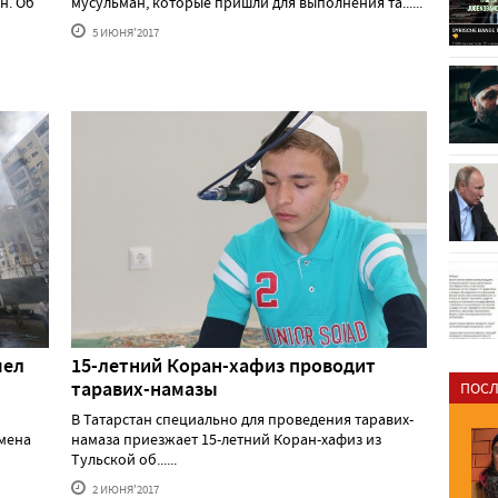
н. Об
мусульман, которые пришли для выполнения та......
5 ИЮНЯ'2017
мел
15-летний Коран-хафиз проводит
таравих-намазы
ПОСЛ
В Татарстан специально для проведения таравих-
емена
намаза приезжает 15-летний Коран-хафиз из
Тульской об......
2 ИЮНЯ'2017