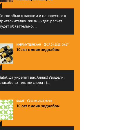
Со скорбью к павшим и ненавестью к
притеснителям, жизнь идет, расчет
будет обязательно. ...
ИКРАМУТДИН ХАН
17.04.2025, 00:27
10 лет с моим хиджабом
Salat, да укрепит вас Аллаx! Увидели,
спасибо за теплые слова :-)...
SALAT
11.04.2025, 09:02
10 лет с моим хиджабом