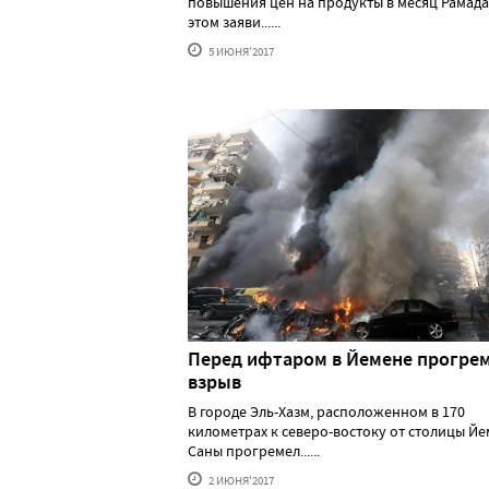
повышения цен на продукты в месяц Рамада
этом заяви......
5 ИЮНЯ'2017
Перед ифтаром в Йемене прогре
взрыв
В городе Эль-Хазм, расположенном в 170
километрах к северо-востоку от столицы Й
Саны прогремел......
2 ИЮНЯ'2017