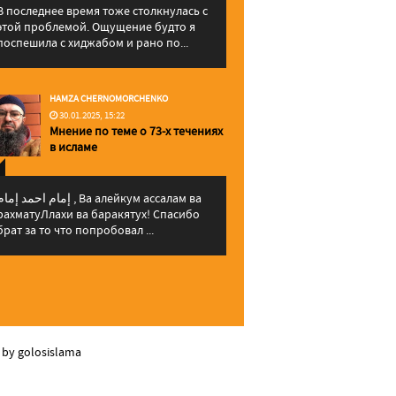
В последнее время тоже столкнулась с
этой проблемой. Ощущение будто я
поспешила с хиджабом и рано по...
HAMZA CHERNOMORCHENKO
30.01.2025, 15:22
Мнение по теме о 73-х течениях
в исламе
إمام احمد إما , Ва алейкум ассалам ва
рахматуЛлахи ва баракятух! Спасибо
брат за то что попробовал ...
 by golosislama