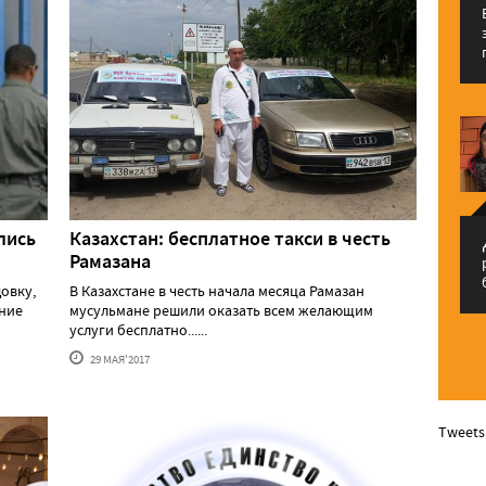
лись
Казахстан: бесплатное такси в честь
م
Рамазана
овку,
В Казахстане в честь начала месяца Рамазан
ение
мусульмане решили оказать всем желающим
услуги бесплатно......
29 МАЯ'2017
Tweets