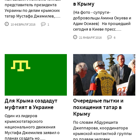
в Крыму
представитель президента
Украины по делам крымских
(На фото - супруги-
татар Мустафа Джемилев,......
добровольцы Амина Окуева и
Адам Осмаев) На прошедшей
10 ФЕВРАЛЯ'2016
1
сегодня в Киеве пресс......
21 ЯНВАРЯ'2016
6
Для Крыма создадут
Очередные пытки и
муфтият в Украине
похищения татар в
Крыму
Один из лидеров
крымскотатарского
По словам Абдурешита
национального движения
Джеппарова, координатора
Мустафа Джемилев заявил о
крымской контактной группы
планах создать но......
по правам человек......