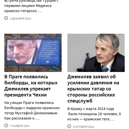
встреча руководства Турции с
первыми лицами Меджиса
крымско-татарско......
1 ДЕКАБРЯ'2014
В Праге появились
Джемилев заявил об
билборды, на которых
усилении давления на
Джемилев упрекает
крымских татар со
президента Чехии
стороны российских
спецслужб
На улицах Праги появились
билборды с лидером крымских
В Крыму с марта 2014 года
татар Мустафой Джемилевым .
были похищены 18 человек, 8
Как рассказали о......
из них — крымские тата......
7 НОЯБРЯ'2014
9 ОКТЯБРЯ'2014