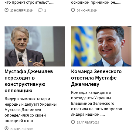
что проект строительст......
основной причиной ре......
25 НОЯБРЯ'2019
2
26 ИЮНЯ'2019
Мустафа Джемилев
Команда Зеленского
переходит в
ответила Мустафе
конструктивную
Джемилеву
оппозицию
Команда кандидата в
президенты Украины
Лидер крымских татар и
Владимира Зеленского
народный депутат Украины
ответила на пять вопросов
Мустафа Джемилев
лидера национ......
определился со своей
позицией отно......
15 АПРЕЛЯ'2019
23 АПРЕЛЯ'2019