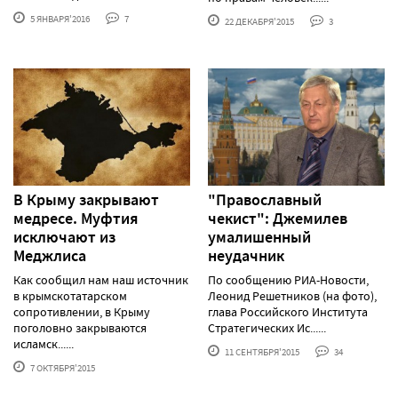
5 ЯНВАРЯ'2016
7
22 ДЕКАБРЯ'2015
3
В Крыму закрывают
"Православный
медресе. Муфтия
чекист": Джемилев
исключают из
умалишенный
Меджлиса
неудачник
Как сообщил нам наш источник
По сообщению РИА-Новости,
в крымскотатарском
Леонид Решетников (на фото),
сопротивлении, в Крыму
глава Российского Института
поголовно закрываются
Стратегических Ис......
исламск......
11 СЕНТЯБРЯ'2015
34
7 ОКТЯБРЯ'2015