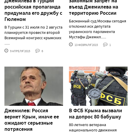
Джемилева в Турции
законным запрет на
российская пропаганда
въезд Джемилева на
придумала его дружбу с
территорию России
Гюленом
Басманный суд Москвы сегодня
отклонил иск депутата
В Турции с 31 июля по 2 августа
украинского парламента
планируется провести второй
Мустафы Джемил......
Всемирный конгресс крымских
......
13 ФЕВРАЛЯ'2015
1
9 АПРЕЛЯ'2015
6
Джемилев: Россия
В ФСБ Крыма вызвали
вернет Крым, иначе ее
на допрос 80 бабушку
ожидают серьезные
80-летнего ветерана
потрясения
национального движения