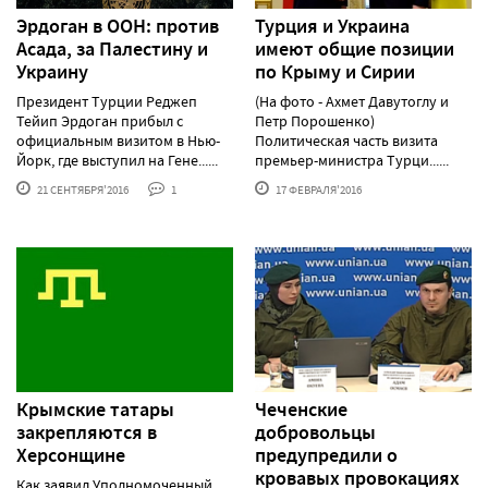
Эрдоган в ООН: против
Турция и Украина
Асада, за Палестину и
имеют общие позиции
Украину
по Крыму и Сирии
Президент Турции Реджеп
(На фото - Ахмет Давутоглу и
Тейип Эрдоган прибыл с
Петр Порошенко)
официальным визитом в Нью-
Политическая часть визита
Йорк, где выступил на Гене......
премьер-министра Турци......
21 СЕНТЯБРЯ'2016
1
17 ФЕВРАЛЯ'2016
Крымские татары
Чеченские
закрепляются в
добровольцы
Херсонщине
предупредили о
кровавых провокациях
Как заявил Уполномоченный