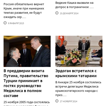
Веджие Кашка вызвали на
Россия обязательно вернет
допрос в пограничное ......
Крым, иначе при нынешних
темпах развития, ее будут
23 ДЕКАБРЯ'2014
ожидать сер......
6 ЯНВАРЯ'2015
В преддверии визита
Эрдоган встретился с
Путина, правительство
крымскими татарами
Турции принимает в
В Анкаре 25 ноября состоялись
гостях руководство
встречи делегации Меджлиса
Меджлиса в полном
крымскотатарского народа с
составе
през......
27 НОЯБРЯ'2014
25 ноября 2005 года состоялась