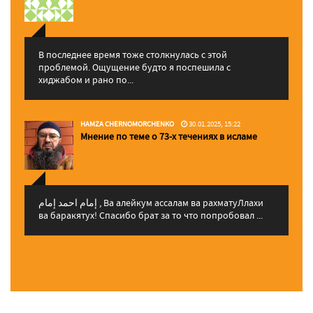
В последнее время тоже столкнулась с этой
проблемой. Ощущение будто я поспешила с
хиджабом и рано по...
HAMZA CHERNOMORCHENKO
30.01.2025, 15:22
Мнение по теме о 73-х течениях в исламе
إمام احمد إمام , Ва алейкум ассалам ва рахматуЛлахи
ва баракятух! Спасибо брат за то что попробовал ...