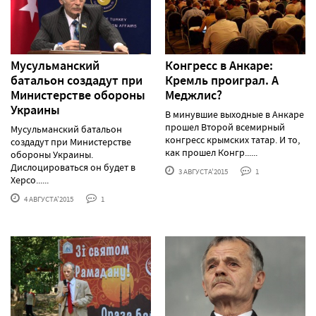
Мусульманский
Конгресс в Анкаре:
батальон создадут при
Кремль проиграл. А
Министерстве обороны
Меджлис?
Украины
В минувшие выходные в Анкаре
прошел Второй всемирный
Мусульманский батальон
конгресс крымских татар. И то,
создадут при Министерстве
как прошел Конгр......
обороны Украины.
Дислоцироваться он будет в
3 АВГУСТА'2015
1
Херсо......
4 АВГУСТА'2015
1