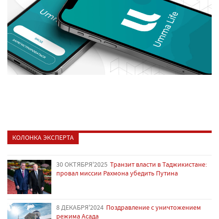
КОЛОНКА ЭКСПЕРТА
30 ОКТЯБРЯ'2025
Транзит власти в Таджикистане:
провал миссии Рахмона убедить Путина
8 ДЕКАБРЯ'2024
Поздравление с уничтожением
режима Асада