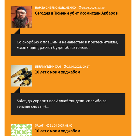
HAMZA CHERNOMORCHENKO
03.06.2026, 23:29
Сегодня в Тюмени убит Исомитдин Акбаров
Со скорбью к павшим и ненавестью к притеснителям,
жизнь идет, расчет будет обязательно. ...
ИКРАМУТДИН ХАН
17.04.2025, 00:27
10 лет с моим хиджабом
Salat, да укрепит вас Аллаx! Увидели, спасибо за
теплые слова :-)...
SALAT
11.04.2025, 09:02
10 лет с моим хиджабом