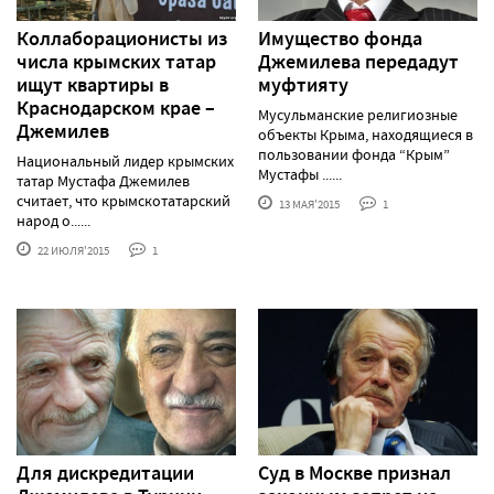
Коллаборационисты из
Имущество фонда
числа крымских татар
Джемилева передадут
ищут квартиры в
муфтияту
Краснодарском крае –
Мусульманские религиозные
Джемилев
объекты Крыма, находящиеся в
пользовании фонда “Крым”
Национальный лидер крымских
Мустафы ......
татар Мустафа Джемилев
считает, что крымскотатарский
13 МАЯ'2015
1
народ о......
22 ИЮЛЯ'2015
1
Для дискредитации
Суд в Москве признал