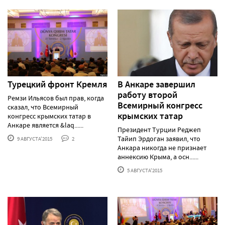
Турецкий фронт Кремля
В Анкаре завершил
работу второй
Ремзи Ильясов был прав, когда
Всемирный конгресс
сказал, что Всемирный
крымских татар
конгресс крымских татар в
Анкаре является &laq......
Президент Турции Реджеп
Тайип Эрдоган заявил, что
9 АВГУСТА'2015
2
Анкара никогда не признает
аннексию Крыма, а осн......
5 АВГУСТА'2015