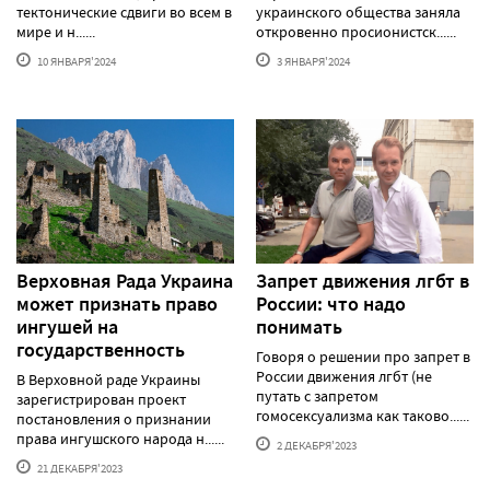
тектонические сдвиги во всем в
украинского общества заняла
мире и н......
откровенно просионистск......
10 ЯНВАРЯ'2024
3 ЯНВАРЯ'2024
Верховная Рада Украина
Запрет движения лгбт в
может признать право
России: что надо
ингушей на
понимать
государственность
Говоря о решении про запрет в
России движения лгбт (не
В Верховной раде Украины
путать с запретом
зарегистрирован проект
гомосексуализма как таково......
постановления о признании
права ингушского народа н......
2 ДЕКАБРЯ'2023
21 ДЕКАБРЯ'2023