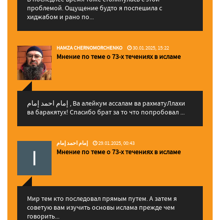
проблемой. Ощущение будто я поспешила с
хиджабом и рано по...
HAMZA CHERNOMORCHENKO
30.01.2025, 15:22
Мнение по теме о 73-х течениях в исламе
إمام احمد إمام , Ва алейкум ассалам ва рахматуЛлахи
ва баракятух! Спасибо брат за то что попробовал ...
إمام احمد إمام
29.01.2025, 00:43
Мнение по теме о 73-х течениях в исламе
Мир тем кто последовал прямым путем. А затем я
советую вам изучить основы ислама прежде чем
говорить...