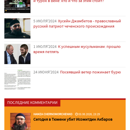
и турок в Вене: кто и что за этим стоит?
5 ИЮЛЯ'2024
Хусейн Джамбетов - православный
русский патриот чеченского происхождения
1 ИЮЛЯ'2024
К успешным мусульманам: прошло
время петлять
24 ИЮНЯ'2024
Посеявший ветер пожинает бурю
ПОСЛЕДНИЕ КОММЕНТАРИИ
HAMZA CHERNOMORCHENKO
03.06.2026, 23:29
Сегодня в Тюмени убит Исомитдин Акбаров