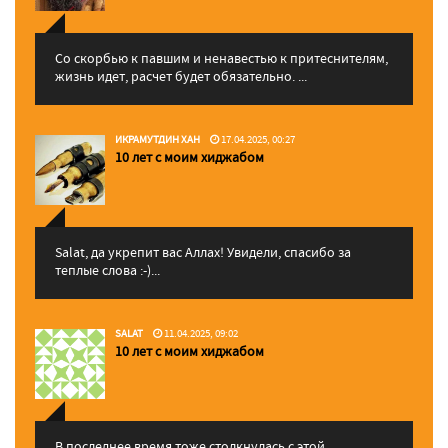
Со скорбью к павшим и ненавестью к притеснителям,
жизнь идет, расчет будет обязательно. ...
ИКРАМУТДИН ХАН
17.04.2025, 00:27
10 лет с моим хиджабом
Salat, да укрепит вас Аллаx! Увидели, спасибо за
теплые слова :-)...
SALAT
11.04.2025, 09:02
10 лет с моим хиджабом
В последнее время тоже столкнулась с этой