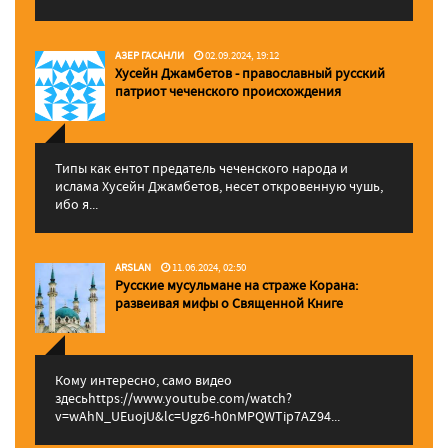
АЗЕР ГАСАНЛИ
02.09.2024, 19:12
Хусейн Джамбетов - православный русский
патриот чеченского происхождения
Типы как ентот предатель чеченского народа и
ислама Хусейн Джамбетов, несет откровенную чушь,
ибо я...
ARSLAN
11.06.2024, 02:50
Русские мусульмане на страже Корана:
pазвеивая мифы о Священной Книге
Кому интересно, само видео
здесьhttps://www.youtube.com/watch?
v=wAhN_UEuojU&lc=Ugz6-h0nMPQWTip7AZ94...