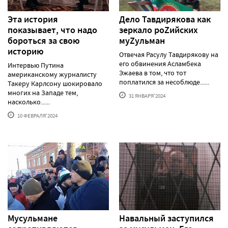
Эта история
Дело Тавдирякова как
показывает, что надо
зеркало роZийских
бороться за свою
муZульман
историю
Отвечая Расулу Тавдирякову на
его обвинения Асламбека
Интервью Путина
Эжаева в том, что тот
американскому журналисту
поплатился за несоблюде......
Такеру Карлсону шокировало
многих на Западе тем,
31 ЯНВАРЯ'2024
насколько......
10 ФЕВРАЛЯ'2024
Мусульмане
Навальный заступился