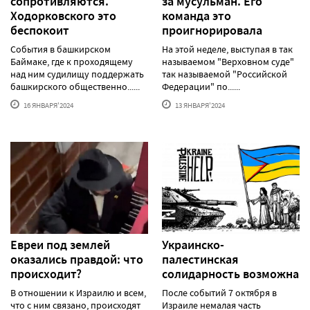
сопротивляются.
за мусульман. Его
Ходорковского это
команда это
беспокоит
проигнорировала
События в башкирском
На этой неделе, выступая в так
Баймаке, где к проходящему
называемом "Верховном суде"
над ним судилищу поддержать
так называемой "Российской
башкирского общественно......
Федерации" по......
16 ЯНВАРЯ'2024
13 ЯНВАРЯ'2024
Евреи под землей
Украинско-
оказались правдой: что
палестинская
происходит?
солидарность возможна
В отношении к Израилю и всем,
После событий 7 октября в
что с ним связано, происходят
Израиле немалая часть