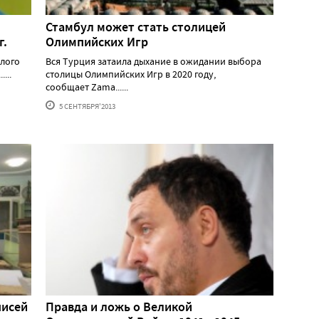
Стамбул может стать столицей
г.
Олимпийских Игр
елого
Вся Турция затаила дыхание в ожидании выбора
...
столицы Олимпийских Игр в 2020 году,
сообщает Zama......
5 СЕНТЯБРЯ'2013
писей
Правда и ложь о Великой