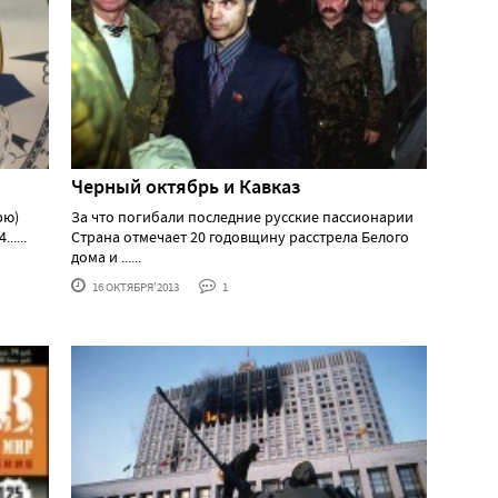
Черный октябрь и Кавказ
рю)
За что погибали последние русские пассионарии
....
Страна отмечает 20 годовщину расстрела Белого
дома и ......
16 ОКТЯБРЯ'2013
1