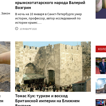
крымскотатарского народа Валерий
Возгрин
. Закон
В ночь на 10 января в Санкт-Петербурге умер
историк, профессор, автор исследований по
истории крымс......
10 ЯНВАРЯ'2020
КОЛО
и
Томас Кук: туризм и восход
ен
Британской империи на Ближнем
Востоке