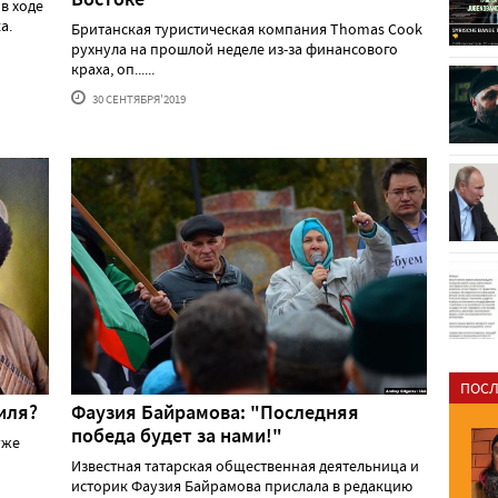
в ходе
а.
Британская туристическая компания Thomas Cook
рухнула на прошлой неделе из-за финансового
краха, оп......
30 СЕНТЯБРЯ'2019
ПОСЛ
иля?
Фаузия Байрамова: "Последняя
победа будет за нами!"
уже
Известная татарская общественная деятельница и
историк Фаузия Байрамова прислала в редакцию