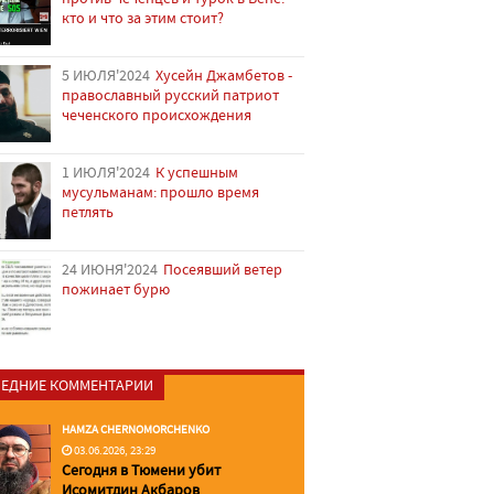
кто и что за этим стоит?
5 ИЮЛЯ'2024
Хусейн Джамбетов -
православный русский патриот
чеченского происхождения
1 ИЮЛЯ'2024
К успешным
мусульманам: прошло время
петлять
24 ИЮНЯ'2024
Посеявший ветер
пожинает бурю
ЕДНИЕ КОММЕНТАРИИ
HAMZA CHERNOMORCHENKO
03.06.2026, 23:29
Сегодня в Тюмени убит
Исомитдин Акбаров