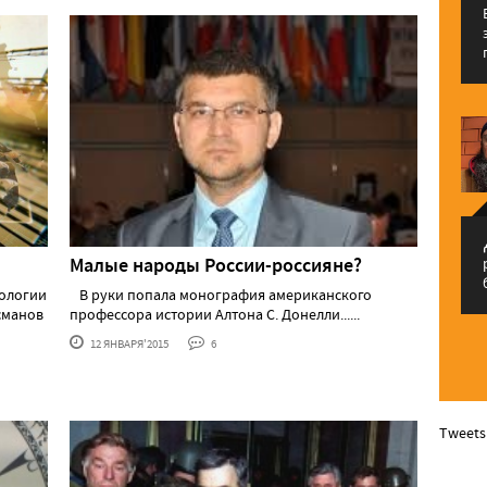
م
Малые народы России-россияне?
еологии
В руки попала монография американского
сманов
профессора истории Алтона С. Донелли......
12 ЯНВАРЯ'2015
6
Tweets