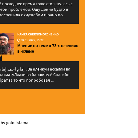
В последнее время тоже столкнулась с
этой проблемой. Ощущение будто я
поспешила с хиджабом и рано по...
HAMZA CHERNOMORCHENKO
30.01.2025, 15:22
Мнение по теме о 73-х течениях
в исламе
إمام احمد إما , Ва алейкум ассалам ва
рахматуЛлахи ва баракятух! Спасибо
брат за то что попробовал ...
 by golosislama