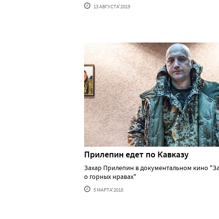
13 АВГУСТА'2019
Прилепин едет по Кавказу
Захар Прилепин в документальном кино "З
о горных нравах"
5 МАРТА'2018