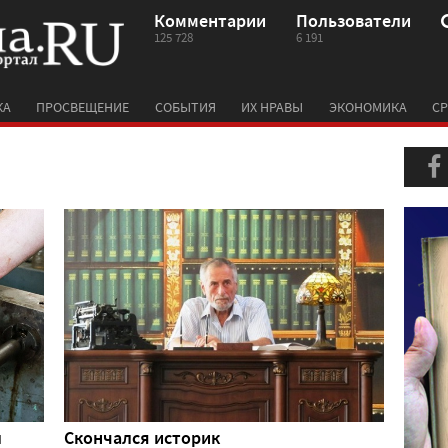
Комментарии
Пользователи
125 728
6 191
КА
ПРОСВЕЩЕНИЕ
СОБЫТИЯ
ИХ НРАВЫ
ЭКОНОМИКА
СР
л
Скончался историк