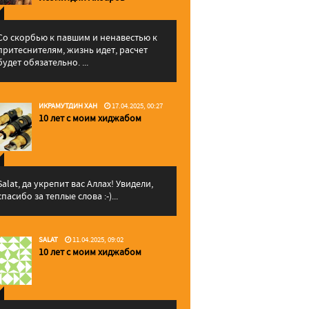
Со скорбью к павшим и ненавестью к
притеснителям, жизнь идет, расчет
будет обязательно. ...
ИКРАМУТДИН ХАН
17.04.2025, 00:27
10 лет с моим хиджабом
Salat, да укрепит вас Аллаx! Увидели,
спасибо за теплые слова :-)...
SALAT
11.04.2025, 09:02
10 лет с моим хиджабом