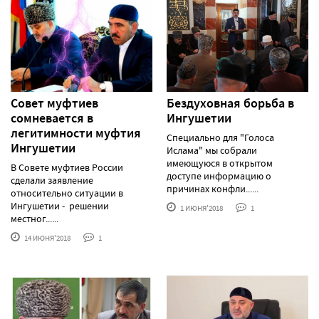
Совет муфтиев
Бездуховная борьба в
сомневается в
Ингушетии
легитимности муфтия
Специально для "Голоса
Ингушетии
Ислама" мы собрали
имеющуюся в открытом
В Совете муфтиев России
доступе информацию о
сделали заявление
причинах конфли......
относительно ситуации в
Ингушетии - решении
1 ИЮНЯ'2018
1
местног......
14 ИЮНЯ'2018
1