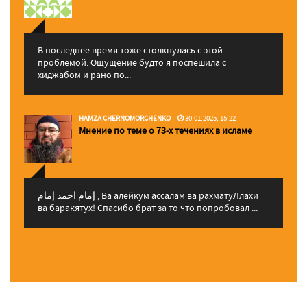
В последнее время тоже столкнулась с этой
проблемой. Ощущение будто я поспешила с
хиджабом и рано по...
HAMZA CHERNOMORCHENKO
30.01.2025, 15:22
Мнение по теме о 73-х течениях в исламе
إمام احمد إمام , Ва алейкум ассалам ва рахматуЛлахи
ва баракятух! Спасибо брат за то что попробовал ...