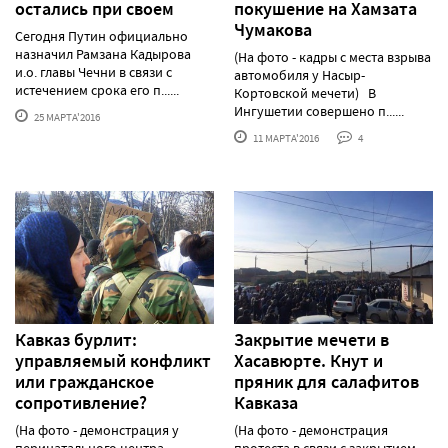
остались при своем
покушение на Хамзата
Чумакова
Сегодня Путин официально
назначил Рамзана Кадырова
(На фото - кадры с места взрыва
и.о. главы Чечни в связи с
автомобиля у Насыр-
истечением срока его п......
Кортовской мечети) В
Ингушетии совершено п......
25 МАРТА'2016
11 МАРТА'2016
4
Кавказ бурлит:
Закрытие мечети в
управляемый конфликт
Хасавюрте. Кнут и
или гражданское
пряник для салафитов
сопротивление?
Кавказа
(На фото - демонстрация у
(На фото - демонстрация
перинатального центра
протеста в связи с закрытием