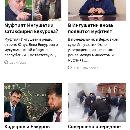
Муфтият Ингушетии
В Ингушетии вновь
затакфирил Евкурова?
появится муфтият
Муфтият Ингушетии решил
В понедельник в Верховном
отречь Юнус-Бека Евкурова от
суде Ингушетии было
мусульманской общины
утверждено заключенное
республики. Соответствующ......
ранее между минюстом и
муфтият......
28 МАЯ'2018
19 СЕНТЯБРЯ'2017
Кадыров и Евкуров
Совершено очередное