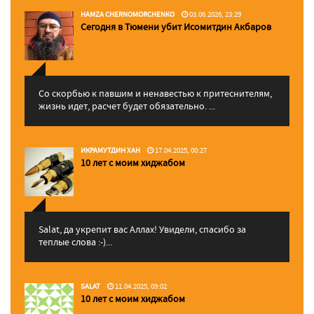
HAMZA CHERNOMORCHENKO
03.06.2026, 23:29
Сегодня в Тюмени убит Исомитдин Акбаров
Со скорбью к павшим и ненавестью к притеснителям,
жизнь идет, расчет будет обязательно. ...
ИКРАМУТДИН ХАН
17.04.2025, 00:27
10 лет с моим хиджабом
Salat, да укрепит вас Аллаx! Увидели, спасибо за
теплые слова :-)...
SALAT
11.04.2025, 09:02
10 лет с моим хиджабом