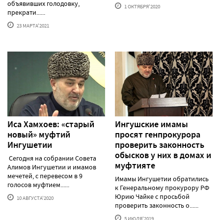
объявивших голодовку,
1 ОКТЯБРЯ'2020
прекрати......
23 МАРТА'2021
Иса Хамхоев: «старый
Ингушские имамы
новый» муфтий
просят генпрокурора
Ингушетии
проверить законность
обысков у них в домах и
Сегодня на собрании Совета
муфтияте
Алимов Ингушетии и имамов
мечетей, с перевесом в 9
Имамы Ингушетии обратились
голосов муфтием......
к Генеральному прокурору РФ
Юрию Чайке с просьбой
10 АВГУСТА'2020
проверить законность о......
5 ИЮЛЯ'2019