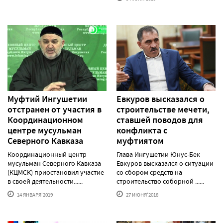
Муфтий Ингушетии
Евкуров высказался о
отстранен от участия в
строительстве мечети,
Координационном
ставшей поводов для
центре мусульман
конфликта с
Северного Кавказа
муфтиятом
Координационный центр
Глава Ингушетии Юнус-Бек
мусульман Северного Кавказа
Евкуров высказался о ситуации
(КЦМСК) приостановил участие
со сбором средств на
в своей деятельности......
строительство соборной ......
14 ЯНВАРЯ'2019
27 ИЮНЯ'2018