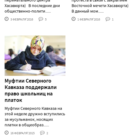
Хасавюрта) В последние дни
Восточной мечети Хасавюрта)
общественно-полити......
В данный мом......
3 ФЕВРАЛЯ'2016
5
1 ФЕВРАЛЯ'2016
1
Муфтии Северного
Кавказа поддержали
право школьниц на
платок
Муфтии Северного Кавказа на
этой неделе дружно вступились
за мусульманок, носящих
платки в общеобраз......
16 ФЕВРАЛЯ'2015
2