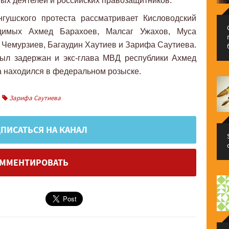
ых деятелей и российских правозащитников.
гушского протеста рассматривает Кисловодский
удимых Ахмед Барахоев, Малсаг Ужахов, Муса
 Чемурзиев, Багаудин Хаутиев и Зарифа Саутиева.
был задержан и экс-глава МВД республики Ахмед
а находился в федеральном розыске.
Зарифа Саутиева
ПИСАТЬСЯ НА КАНАЛ
ММЕНТИРОВАТЬ