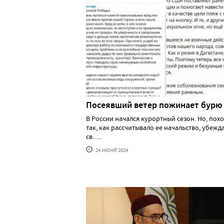
Посеявший ветер пожинает бурю
В России начался курортный сезон. Но, похо
так, как рассчитывало ее начальство, убеж
св......
24 ИЮНЯ'2024