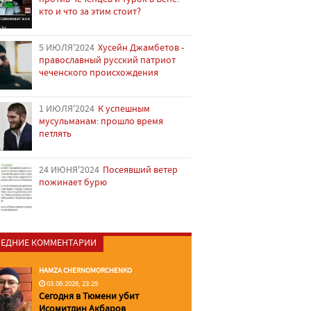
кто и что за этим стоит?
5 ИЮЛЯ'2024
Хусейн Джамбетов -
православный русский патриот
чеченского происхождения
1 ИЮЛЯ'2024
К успешным
мусульманам: прошло время
петлять
24 ИЮНЯ'2024
Посеявший ветер
пожинает бурю
ЕДНИЕ КОММЕНТАРИИ
HAMZA CHERNOMORCHENKO
03.06.2026, 23:29
Сегодня в Тюмени убит
Исомитдин Акбаров