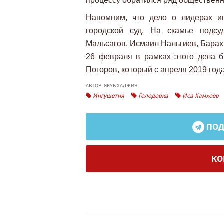
процессу обратился ряд общественн
Напомним, что дело о лидерах ин
городской суд. На скамье подс
Мальсагов, Исмаил Нальгиев, Барах
26 февраля в рамках этого дела 
Погоров, который с апреля 2019 год
АВТОР: ЯКУБ ХАДЖИЧ
Ингушетия
Голодовка
Иса Хамхоев
ПОД
КО