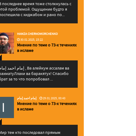
В последнее время тоже столкнулась с
этой проблемой. Ощущение будто я
поспешила с хиджабом и рано по...
HAMZA CHERNOMORCHENKO
30.01.2025, 15:22
Мнение по теме о 73-х течениях
в исламе
مام احمد إمام , Ва алейкум ассалам ва
рахматуЛлахи ва баракятух! Спасибо
брат за то что попробовал ...
إمام احمد إمام
29.01.2025, 00:43
Мнение по теме о 73-х течениях
в исламе
Мир тем кто последовал прямым