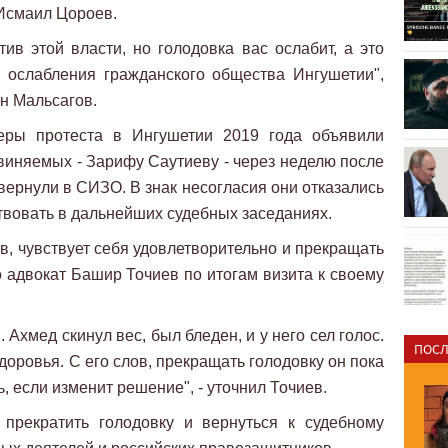
 Исмаил Цороев.
тив этой власти, но голодовка вас ослабит, а это
: ослабления гражданского общества Ингушетии",
н Мальсагов.
еры протеста в Ингушетии 2019 года объявили
обвиняемых - Зарифу Саутиеву - через неделю после
ернули в СИЗО. В знак несогласия они отказались
ствовать в дальнейших судебных заседаниях.
в, чувствует себя удовлетворительно и прекращать
о адвокат Башир Точиев по итогам визита к своему
. Ахмед скинул вес, был бледен, и у него сел голос.
ПОСЛ
доровья. С его слов, прекращать голодовку он пока
ь, если изменит решение", - уточнил Точиев.
прекратить голодовку и вернуться к судебному