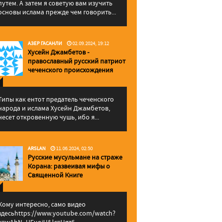
путем. А затем я советую вам изучить
основы ислама прежде чем говорить...
АЗЕР ГАСАНЛИ
02.09.2024, 19:12
Хусейн Джамбетов -
православный русский патриот
чеченского происхождения
Типы как ентот предатель чеченского
народа и ислама Хусейн Джамбетов,
несет откровенную чушь, ибо я...
ARSLAN
11.06.2024, 02:50
Русские мусульмане на страже
Корана: pазвеивая мифы о
Священной Книге
Кому интересно, само видео
здесьhttps://www.youtube.com/watch?