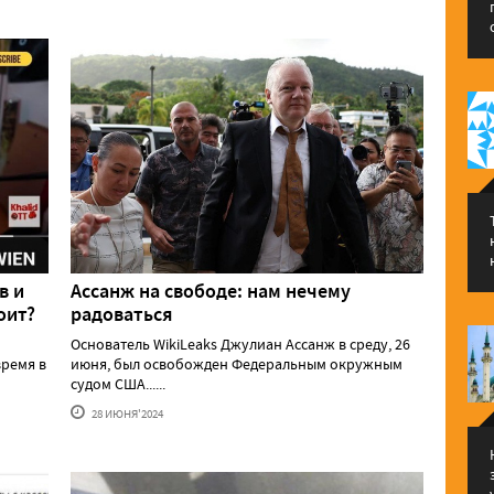
в и
Ассанж на свободе: нам нечему
оит?
радоваться
Основатель WikiLeaks Джулиан Ассанж в среду, 26
ремя в
июня, был освобожден Федеральным окружным
судом США......
28 ИЮНЯ'2024