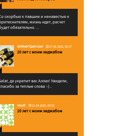
Со скорбью к павшим и ненавестью к
притеснителям, жизнь идет, расчет
будет обязательно. ...
ИКРАМУТДИН ХАН
17.04.2025, 00:27
10 лет с моим хиджабом
Salat, да укрепит вас Аллаx! Увидели,
спасибо за теплые слова :-)...
SALAT
11.04.2025, 09:02
10 лет с моим хиджабом