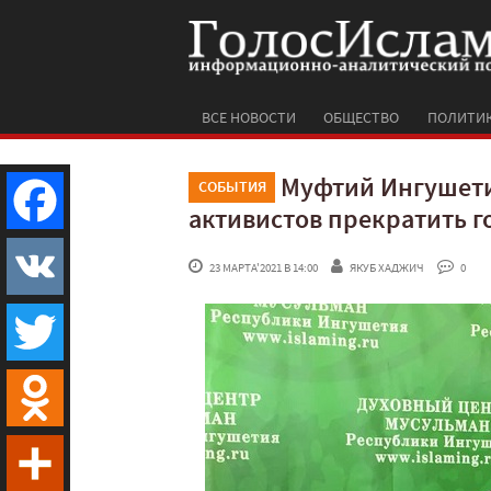
ВСЕ НОВОСТИ
ОБЩЕСТВО
ПОЛИТИ
Муфтий Ингушети
СОБЫТИЯ
активистов прекратить г
Facebook
 23 МАРТА'2021 В 14:00
ЯКУБ ХАДЖИЧ
 0
VK
Twitter
Odnoklassniki