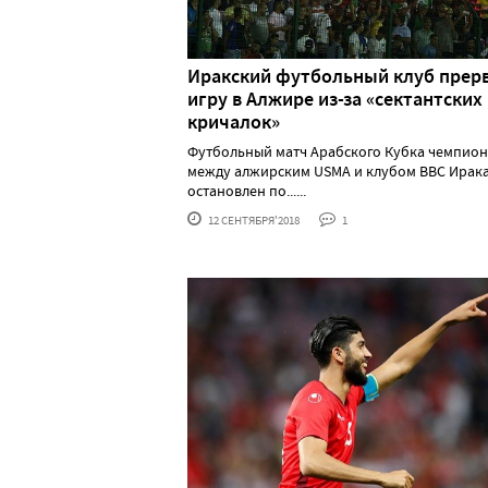
Иракский футбольный клуб прер
игру в Алжире из-за «сектантских
кричалок»
Футбольный матч Арабского Кубка чемпио
между алжирским USMA и клубом ВВС Ирак
остановлен по......
12 СЕНТЯБРЯ'2018
1