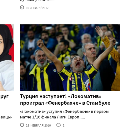
10 ЯНВАРЯ'2017
круг
Турция наступает! «Локоматив»
проиграл «Фенербахче» в Стамбуле
«Локомотив» уступил «Фенербахче» в первом
авицы-
матче 1/16 финала Лиги Европ......
18 ФЕВРАЛЯ'2016
1