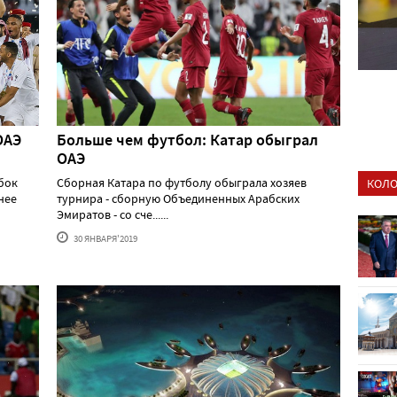
ОАЭ
Больше чем футбол: Катар обыграл
ОАЭ
бок
Сборная Катара по футболу обыграла хозяев
КОЛО
нее
турнира - сборную Объединенных Арабских
Эмиратов - со сче......
30 ЯНВАРЯ'2019