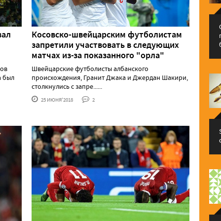
вал
Косовско-швейцарским футболистам
запретили участвовать в следующих
матчах из-за показанного "орла"
нов
Швейцарские футболисты албанского
а был
происхождения, Гранит Джака и Джердан Шакири,
столкнулись с запре......
25 ИЮНЯ'2018
2