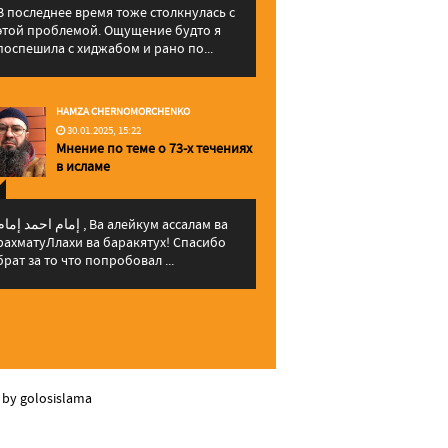
В последнее время тоже столкнулась с
этой проблемой. Ощущение будто я
поспешила с хиджабом и рано по...
HAMZA CHERNOMORCHENKO
30.01.2025, 15:22
Мнение по теме о 73-х течениях
в исламе
إمام احمد إما , Ва алейкум ассалам ва
рахматуЛлахи ва баракятух! Спасибо
брат за то что попробовал ...
 by golosislama