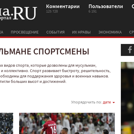
Комментарии
Пользователи
125 728
6 191
КА
ПРОСВЕЩЕНИЕ
СОБЫТИЯ
ИХ НРАВЫ
ЭКОНОМИКА
СР
УЛЬМАНЕ СПОРТСМЕНЫ
х видов спорта, которые дозволены для мусульман,
и коллективно. Спорт развивает быстроту, решительность,
 необходимы для поддержания здоровья и военных навыков.
тигли больших высот и достижений.
Упорядочить по:
дате