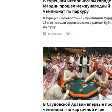
В турецком историческом городе
Мардин прошел международный
чемпионат по паркуру
В турецкой юго-восточной провинции Мард
13 мая прошли соревнования в рамках Кубк
по фрир......
15 МАЯ'2018
1
В Саудовской Аравии впервые пр
чемпионат по карточной игре