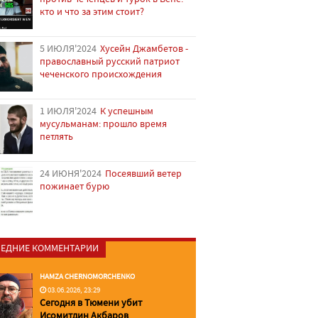
кто и что за этим стоит?
5 ИЮЛЯ'2024
Хусейн Джамбетов -
православный русский патриот
чеченского происхождения
1 ИЮЛЯ'2024
К успешным
мусульманам: прошло время
петлять
24 ИЮНЯ'2024
Посеявший ветер
пожинает бурю
ЕДНИЕ КОММЕНТАРИИ
HAMZA CHERNOMORCHENKO
03.06.2026, 23:29
Сегодня в Тюмени убит
Исомитдин Акбаров