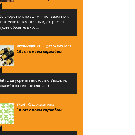
Со скорбью к павшим и ненавестью к
притеснителям, жизнь идет, расчет
будет обязательно. ...
ИКРАМУТДИН ХАН
17.04.2025, 00:27
10 лет с моим хиджабом
Salat, да укрепит вас Аллаx! Увидели,
спасибо за теплые слова :-)...
SALAT
11.04.2025, 09:02
10 лет с моим хиджабом