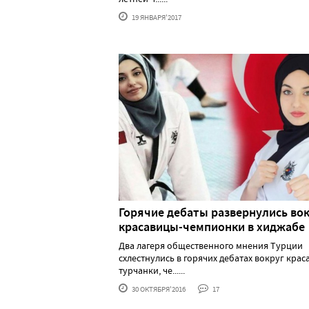
19 ЯНВАРЯ'2017
Горячие дебаты развернулись во
красавицы-чемпионки в хиджабе
Два лагеря общественного мнения Турции
схлестнулись в горячих дебатах вокруг крас
турчанки, че......
30 ОКТЯБРЯ'2016
17