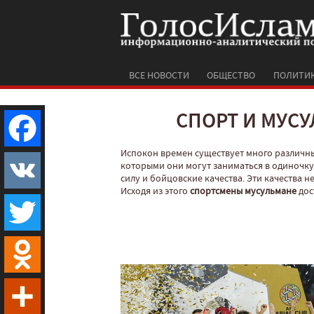
ВСЕ НОВОСТИ
ОБЩЕСТВО
ПОЛИТИ
СПОРТ И МУС
Испокон времен существует много различны
Facebook
которыми они могут заниматься в одиночку 
силу и бойцовские качества. Эти качества
Исходя из этого
спортсмены мусульмане
дос
VK
Twitter
Odnoklassniki