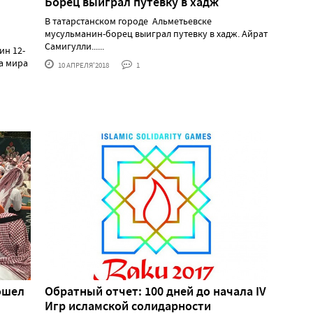
Борец выиграл путевку в хадж
В татарстанском городе Альметьевске
мусульманин-борец выиграл путевку в хадж. Айрат
Самигулли......
ин 12-
а мира
10 АПРЕЛЯ'2018
1
ошел
Обратный отчет: 100 дней до начала IV
Игр исламской солидарности