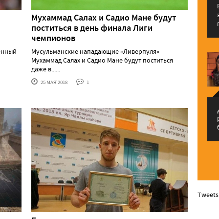
Мухаммад Салах и Садио Мане будут
поститься в день финала Лиги
чемпионов
енный
Мусульманские нападающие «Ливерпуля»
Мухаммад Салах и Садио Мане будут поститься
даже в......
25 МАЯ'2018
1
م
Tweets