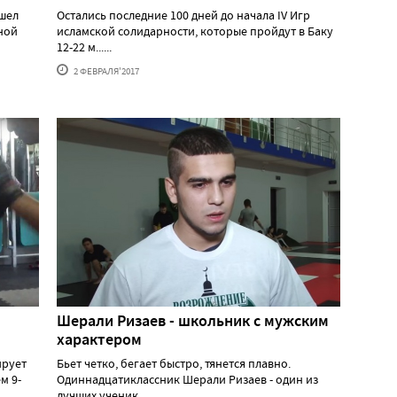
ошел
Остались последние 100 дней до начала IV Игр
ной
исламской солидарности, которые пройдут в Баку
12-22 м......
2 ФЕВРАЛЯ'2017
Шерали Ризаев - школьник с мужским
характером
ирует
Бьет четко, бегает быстро, тянется плавно.
м 9-
Одиннадцатиклассник Шерали Ризаев - один из
лучших ученик......