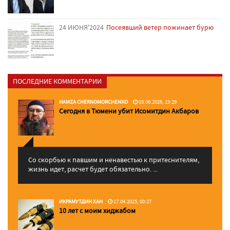
24 ИЮНЯ'2024
Посеявший ветер пожинает бурю
ПОСЛЕДНИЕ КОММЕНТАРИИ
HAMZA CHERNOMORCHENKO
03.06.2026, 23:29
Сегодня в Тюмени убит Исомитдин Акбаров
Со скорбью к павшим и ненавестью к притеснителям,
жизнь идет, расчет будет обязательно. ...
ИКРАМУТДИН ХАН
17.04.2025, 00:27
10 лет с моим хиджабом