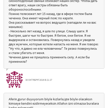
сионоподобные свиньи обижают наших сестер. Чтобы дать
ответ врагу, наши сестры обязаны быть
обороноспособными.
Помню телесюжет лет 15 назад, где в эфире гостем была
чеченка. Она имеет черный пояс по карате.
Она рассказывает на вопрос ведущего (нападали ли на вас
маньяки):
- Несколько лет назад, я шла по улице. Слышу шаги. Я
быстрее, шаги чьи то быстрее. Я бегом, они бегом. Я не
выдержала и остановилась. Повернулась назад и увидела
двух мужчин, которые хотели напасть на меня. Я им говорю:
"Ну что, я давно не ела человечины". Те резко повернулись
и стали убегать от меня.
Чеченке даже не пришлось применить силу. А если бы
применила?
30 ОКТЯБРЯ'2016 В 21:27
Aferin,gurur duyuyorum böyle kızlarla,işte böyle olacaksın
kimseye kendini ezdirmeyeceksin.Allahın izni olmazsa buralara
kadar gelemezdi!