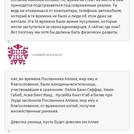
приходится подстраиваться под современные реалии. Ты
ведь не откажешься от компьютера, телефона, автомобиля,
который в те времена не было и люди об этом даже не
мечтали. И в те времена были армии мусульман, которые
могли заступиться за своих единоверцев. А сейчас где они?
Вот поэтому мы хотя бы должны быть физически развиты.
1 НОЯБРЯ'2016 В 09:29
nair, во времена Посланника Аллаха, мир ему и
благословение, были женщины-воительницы,
участвовавшие в сражениях: Лейла Бани-Гаффар, Умми-
Габиб, Асма бинт Язид... Нусайба бинт К'аб в битве при
Ухуде заслонила Посланника Аллаха, мир ему и
благословение, от вражеских копий, получив
множественные ранения.
Девочка умница, пусть будет доволен ею Аллах.