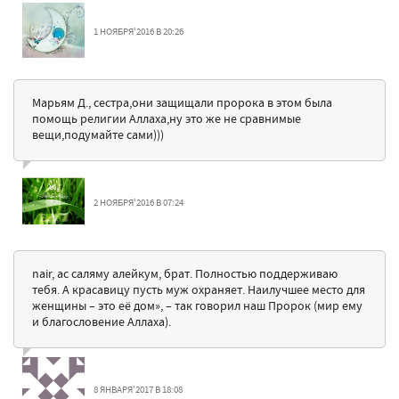
1 НОЯБРЯ'2016 В 20:26
Марьям Д., сестра,они защищали пророка в этом была
помощь религии Аллаха,ну это же не сравнимые
вещи,подумайте сами)))
2 НОЯБРЯ'2016 В 07:24
nair, ас саляму алейкум, брат. Полностью поддерживаю
тебя. А красавицу пусть муж охраняет. Наилучшее место для
женщины – это её дом», – так говорил наш Пророк (мир ему
и благословение Аллаха).
8 ЯНВАРЯ'2017 В 18:08