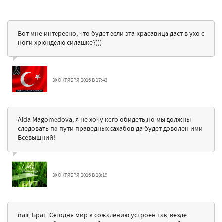
Вот мне интересно, что будет если эта красавица даст в ухо с
ноги хрюнделю силашке?)))
30 ОКТЯБРЯ'2016 В 17:43
Aida Magomedova, я не хочу кого обидеть,но мы должны
следовать по пути праведных сахабов да будет доволен ими
Всевышний!
30 ОКТЯБРЯ'2016 В 18:19
nair, Брат. Сегодня мир к сожалению устроен так, везде