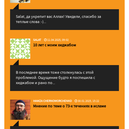
Salat, да укрепит вас Аллаx! Увидели, спасибо за
теплые слова :-)...
SALAT
11.04.2025, 09:02
10 лет с моим хиджабом
В последнее время тоже столкнулась с этой
проблемой. Ощущение будто я поспешила с
хиджабом и рано по...
HAMZA CHERNOMORCHENKO
30.01.2025, 15:22
Мнение по теме о 73-х течениях в исламе