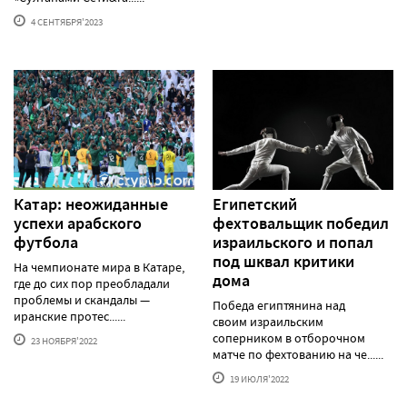
4 СЕНТЯБРЯ'2023
Катар: неожиданные
Египетский
успехи арабского
фехтовальщик победил
футбола
израильского и попал
под шквал критики
На чемпионате мира в Катаре,
дома
где до сих пор преобладали
проблемы и скандалы —
Победа египтянина над
иранские протес......
своим израильским
соперником в отборочном
23 НОЯБРЯ'2022
матче по фехтованию на че......
19 ИЮЛЯ'2022