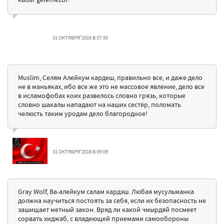
31 ОКТЯБРЯ'2016 В 07:50
Muslim, Селям Алейкум кардеш, правильно все, и даже дело
не в маньяках, ибо все же это не массовое явление, дело все
в исламофобах коих развелось словно грязь, которые
словно шакалы нападают на наших сестёр, поломать
челюсть таким уродам дело благородное!
31 ОКТЯБРЯ'2016 В 09:09
Gray Wolf, Ва-алейкум салам кардэш. Любая мусульманка
должна научиться постоять за себя, если их безопасность не
зашищает метный закон. Вряд ли какой чмырдяй посмеет
сорвать хиджаб, с владеющей приемами самообороны