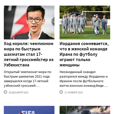
Ход короля: чемпионом
Иордания сомневается,
мира по быстрым
что в женской команде
шахматам стал 17-
Ирана по футболу
летний гроссмейстер из
играют только
Узбекистана
женщины
Открытый чемпионат мира по
Неожиданный скандал
быстрым шахматам 2021 года
разгорелся между Иордании и
завершился когда 17-летний
Ираном после футбольного
узбекский гроссмей......
матча женских команд.Феде......
30 ДЕКАБРЯ'2021
17 НОЯБРЯ'2021