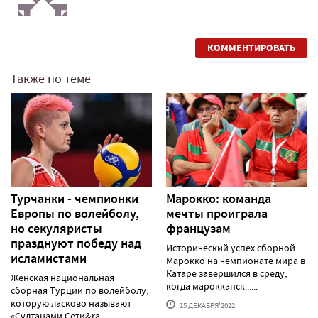
КОММЕНТИРОВАТЬ
Также по теме
Турчанки - чемпионки
Марокко: команда
Европы по волейболу,
мечты проиграла
но секуляристы
французам
празднуют победу над
Исторический успех сборной
исламистами
Марокко на чемпионате мира в
Катаре завершился в среду,
Женская национальная
когда марокканск......
сборная Турции по волейболу,
которую ласково называют
15 ДЕКАБРЯ'2022
«Султанами Сети&ra......