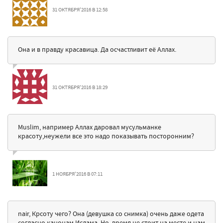
31 ОКТЯБРЯ'2016 В 12:58
Она и в правду красавица. Да осчастливит её Аллах.
31 ОКТЯБРЯ'2016 В 18:29
Muslim, например Аллах даровал мусульманке
красоту,неужели все это надо показывать посторонним?
1 НОЯБРЯ'2016 В 07:11
nair, Крсоту чего? Она (девушка со снимка) очень даже одета
согласно канонам Ислама. Но, время не стоит на месте и нам