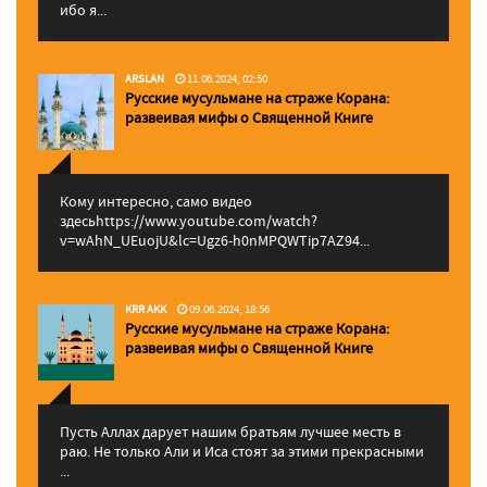
ибо я...
ARSLAN
11.06.2024, 02:50
Русские мусульмане на страже Корана:
pазвеивая мифы о Священной Книге
Кому интересно, само видео
здесьhttps://www.youtube.com/watch?
v=wAhN_UEuojU&lc=Ugz6-h0nMPQWTip7AZ94...
KRR AKK
09.06.2024, 18:56
Русские мусульмане на страже Корана:
pазвеивая мифы о Священной Книге
Пусть Аллах дарует нашим братьям лучшее месть в
раю. Не только Али и Иса стоят за этими прекрасными
...