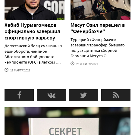
Хабиб Нурмагомедов
Месут Озил перешел в
официально завершил
"Фенербахче"
спортивную карьеру
Турецкий «Фенербахче»
завершил трансфер бывшего
Дагестанский боец смешанных
полузащитника сборной
единоборств, чемпион
Германии Месута О......
Абсолютного бойцовского
чемпионата (UFC) в легком ......
26 ЯНВАРЯ'2021
19 МАРТА'2021