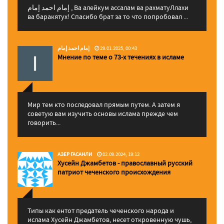
إمام احمد إمام , Ва алейкум ассалам ва рахматуЛлахи
ва баракятух! Спасибо брат за то что попробовал ...
إمام احمد إمام
29.01.2025, 00:43
Мнение по теме о 73-х течениях в исламе
Мир тем кто последовал прямым путем. А затем я
советую вам изучить основы ислама прежде чем
говорить...
АЗЕР ГАСАНЛИ
02.09.2024, 19:12
Хусейн Джамбетов - православный русский
патриот чеченского происхождения
Типы как ентот предатель чеченского народа и
ислама Хусейн Джамбетов, несет откровенную чушь,