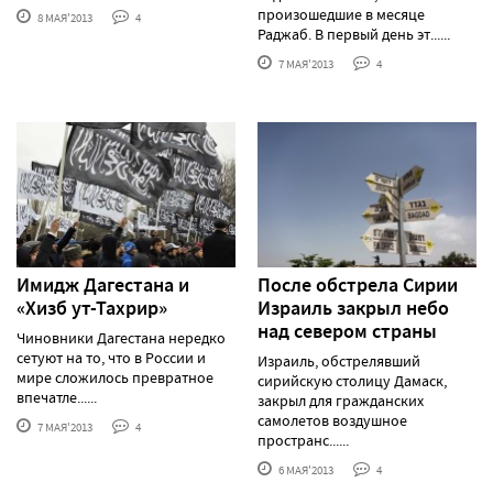
произошедшие в месяце
8 МАЯ'2013
4
Раджаб. В первый день эт......
7 МАЯ'2013
4
Имидж Дагестана и
После обстрела Сирии
«Хизб ут-Тахрир»
Израиль закрыл небо
над севером страны
Чиновники Дагестана нередко
сетуют на то, что в России и
Израиль, обстрелявший
мире сложилось превратное
сирийскую столицу Дамаск,
впечатле......
закрыл для гражданских
самолетов воздушное
7 МАЯ'2013
4
пространс......
6 МАЯ'2013
4