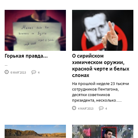
Горькая правда...
О сирийском
химическом оружии,
...
красной черте и белых
6 МАЯ'2013
4
слонах
На прошлой неделе 23 тысячи
сотрудников Пентагона,
десятки советников
президента, несколько......
4 МАЯ'2013
4