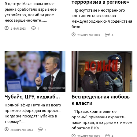
терроризма в регионе»
В центре Махачкалы возле
рынка сработало взрывное
Присутствие иностранного
устройство, погибли двое
контингента из состава
несовершеннолетн......
международных сил содействия
безо......
1 МАЯ'2013
4
29 АПРЕЛЯ'2013
4
Чубайс, ЦРУ, хиджаб...
Беспредельная любовь
к власти
Прямой эфир Путина из всего
прямого эфира два вопроса...
"Правоохранительные
Когда же посадят Чубайса в
органы" призваны охранять
тюрьму?......
наши права, а на деле мы имеем
обратное В Ка......
28 АПРЕЛЯ'2013
4
28 АПРЕЛЯ'2013
4