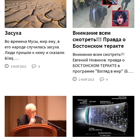
Засуха
Внимание всем
смотреть!!! Правда о
Во времена Мусы, мир ему, в
Бостонском теракте
его народе случилась засуха.
Люди пришли к нему и сказали:
Внимание всем смотреть!!!
&laq......
Евгений Новиков: правда о
БОСТОНСКОМ ТЕРАКТЕ в
3 МАЯ'2013
4
программе "Взгляд в мир" (Б......
2 МАЯ'2013
4