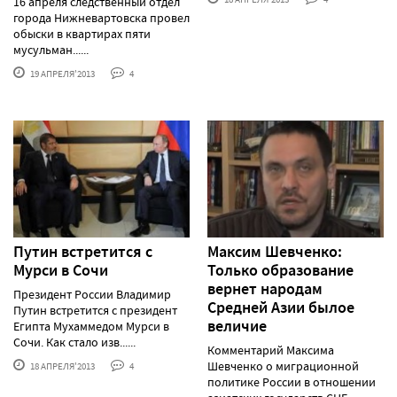
16 апреля следственный отдел
города Нижневартовска провел
обыски в квартирах пяти
мусульман......
19 АПРЕЛЯ'2013
4
Путин встретится с
Максим Шевченко:
Мурси в Сочи
Только образование
вернет народам
Президент России Владимир
Средней Азии былое
Путин встретится с президент
величие
Египта Мухаммедом Мурси в
Сочи. Как стало изв......
Комментарий Максима
Шевченко о миграционной
18 АПРЕЛЯ'2013
4
политике России в отношении