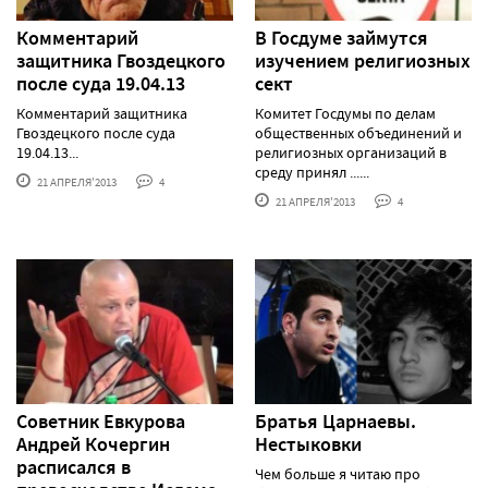
Комментарий
В Госдуме займутся
защитника Гвоздецкого
изучением религиозных
после суда 19.04.13
сект
Комментарий защитника
Комитет Госдумы по делам
Гвоздецкого после суда
общественных объединений и
19.04.13...
религиозных организаций в
среду принял ......
21 АПРЕЛЯ'2013
4
21 АПРЕЛЯ'2013
4
Советник Евкурова
Братья Царнаевы.
Андрей Кочергин
Нестыковки
расписался в
Чем больше я читаю про