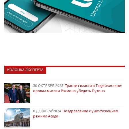
КОЛОНКА ЭКСПЕРТА
30 ОКТЯБРЯ'2025
Транзит власти в Таджикистане:
провал миссии Рахмона убедить Путина
8 ДЕКАБРЯ'2024
Поздравление с уничтожением
режима Асада