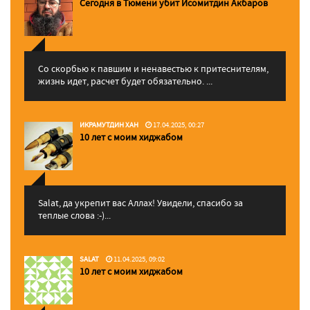
Сегодня в Тюмени убит Исомитдин Акбаров
Со скорбью к павшим и ненавестью к притеснителям,
жизнь идет, расчет будет обязательно. ...
ИКРАМУТДИН ХАН
17.04.2025, 00:27
10 лет с моим хиджабом
Salat, да укрепит вас Аллаx! Увидели, спасибо за
теплые слова :-)...
SALAT
11.04.2025, 09:02
10 лет с моим хиджабом