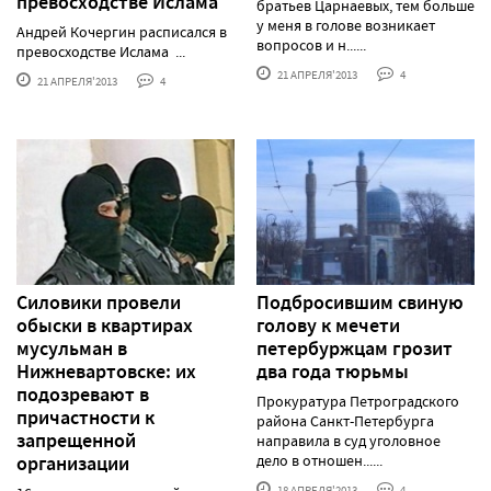
превосходстве Ислама
братьев Царнаевых, тем больше
у меня в голове возникает
Андрей Кочергин расписался в
вопросов и н......
превосходстве Ислама ...
21 АПРЕЛЯ'2013
4
21 АПРЕЛЯ'2013
4
Силовики провели
Подбросившим свиную
обыски в квартирах
голову к мечети
мусульман в
петербуржцам грозит
Нижневартовске: их
два года тюрьмы
подозревают в
Прокуратура Петроградского
причастности к
района Санкт-Петербурга
запрещенной
направила в суд уголовное
организации
дело в отношен......
18 АПРЕЛЯ'2013
4