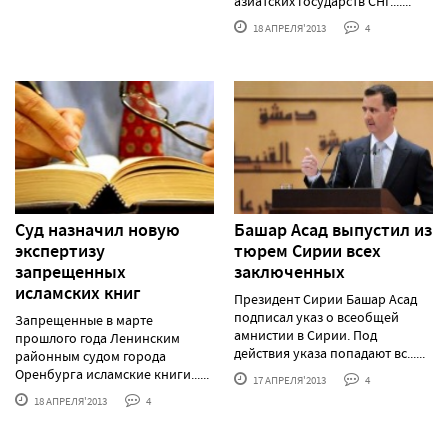
азиатских государств СНГ.......
18 АПРЕЛЯ'2013
4
Суд назначил новую
Башар Асад выпустил из
экспертизу
тюрем Сирии всех
запрещенных
заключенных
исламских книг
Президент Сирии Башар Асад
подписал указ о всеобщей
Запрещенные в марте
амнистии в Сирии. Под
прошлого года Ленинским
действия указа попадают вс......
районным судом города
Оренбурга исламские книги......
17 АПРЕЛЯ'2013
4
18 АПРЕЛЯ'2013
4