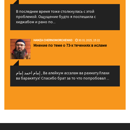
В последнее время тоже столкнулась с этой
проблемой. Ощущение будто я поспешила с
хиджабом и рано по...
HAMZA CHERNOMORCHENKO
30.01.2025, 15:22
Мнение по теме о 73-х течениях в исламе
إمام احمد إمام , Ва алейкум ассалам ва рахматуЛлахи
ва баракятух! Спасибо брат за то что попробовал ...