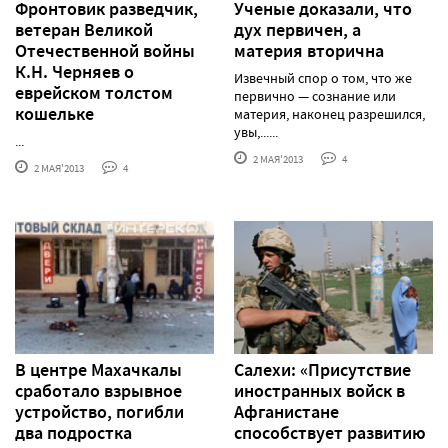
Фронтовик разведчик,
Ученые доказали, что
ветеран Великой
дух первичен, а
Отечественной войны
материя вторична
К.Н. Черняев о
Извечный спор о том, что же
еврейском толстом
первично — сознание или
кошельке
материя, наконец разрешился,
увы,......
...
2 МАЯ'2013
4
2 МАЯ'2013
4
В центре Махачкалы
Салехи: «Присутствие
сработало взрывное
иностранных войск в
устройство, погибли
Афганистане
два подростка
способствует развитию