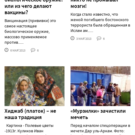
или из чего делают
мозги!
вакцины?
Когда стало известно, что
женой погибшего бостонского
Вакцинация (прививки) это
террориста была обращенная в
самое настоящее
Ислам ам......
биологическое оружие,
массово применяемое
3 МАЯ'2013
6
против......
6 МАЯ'2013
6
Хиджаб (платок) – не
«Мурзилки» зачистили
наша традиция
мечеть
Картина - Полевые цветы
Перед началом спецоперации в
-1913г. Куликов Иван
мечети Дар уль-Аркам. Фото: