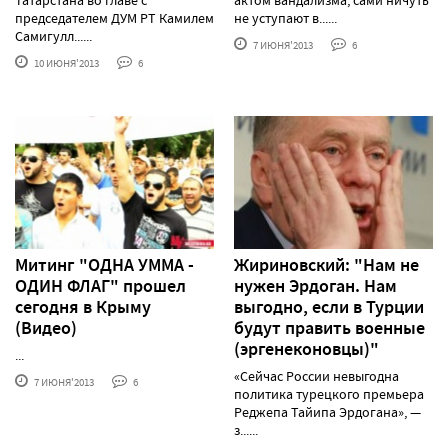
Татарстана во главе с
актом вандализма, сами ничуть
председателем ДУМ РТ Камилем
не уступают в......
Самигулл......
7 ИЮНЯ'2013
6
10 ИЮНЯ'2013
6
Митинг "ОДНА УММА -
Жириновский: "Нам не
ОДИН ФЛАГ" прошел
нужен Эрдоган. Нам
сегодня в Крыму
выгодно, если в Турции
(Видео)
будут править военные
(эргенеконовцы)"
...
«Cейчас России невыгодна
7 ИЮНЯ'2013
6
политика турецкого премьера
Реджепа Тайипа Эрдогана», —
з......