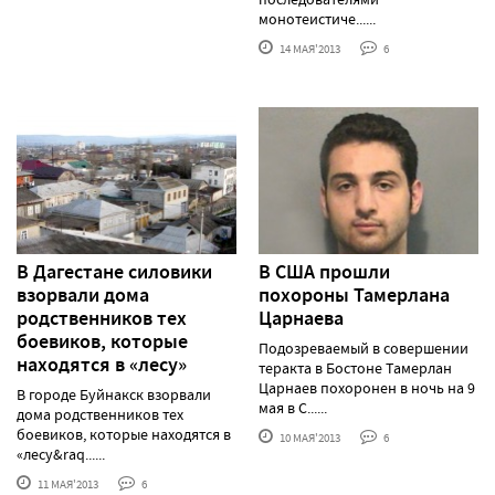
монотеистиче......
14 МАЯ'2013
6
В Дагестане силовики
В США прошли
взорвали дома
похороны Тамерлана
родственников тех
Царнаева
боевиков, которые
Подозреваемый в совершении
находятся в «лесу»
теракта в Бостоне Тамерлан
Царнаев похоронен в ночь на 9
В городе Буйнакск взорвали
мая в С......
дома родственников тех
боевиков, которые находятся в
10 МАЯ'2013
6
«лесу&raq......
11 МАЯ'2013
6