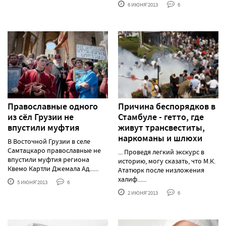
6 ИЮНЯ'2013
6
Православные одного
Причина беспорядков в
из сёл Грузии не
Стамбуле - гетто, где
впустили муфтия
живут трансвеститы,
наркоманы и шлюхи
В Восточной Грузии в селе
Самтацкаро православные не
... Проведя легкий экскурс в
впустили муфтия региона
историю, могу сказать, что М.К.
Квемо Картли Джемала Ад......
Ататюрк после низложения
халиф......
5 ИЮНЯ'2013
6
2 ИЮНЯ'2013
6