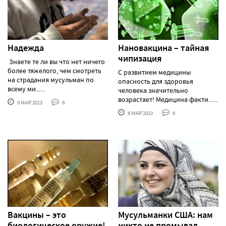
Надежда
Нановакцина – тайная
чипизация
Знаете те ли вы что нет ничего
более тяжелого, чем смотреть
С развитием медицины
на страдания мусульман по
опасность для здоровья
всему ми......
человека значительно
возрастает! Медицина факти......
8 МАЯ'2013
6
6 МАЯ'2013
6
Вакцины – это
Мусульманки США: нам
биологическое оружие!
никто не промывал