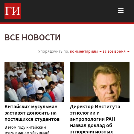
ВСЕ НОВОСТИ
Упорядочить по:
комментариям
за все время
Китайских мусульман
Директор Института
заставят доносить на
этнологии и
постящихся студентов
антропологии РАН
назвал доклад об
В этом году китайским
этнорелигиозных
мусульманам уйгурской