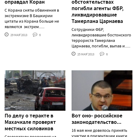
оправдал Коран
обстоятельствах
погибли агенты ФБР,
С Корана сняты обвинения в
ликвидировавшие
экстремизме В Башкирии
Тамерлана Царнаева
цитаты из Корана больше не
являются экстрем......
Сотрудники ФБР,
ликвидировавшие бостонского
29 МАЯ'2013
6
террориста Тамерлана
Царнаева, погибли, выпав и......
25 МАЯ'2013
6
По делу о теракте в
Вот оно- российское
Махачкале проверят
законодательство...
местных силовиков
16 мая мне довелось принять
участие в презентации книги
Следователи проверяют на