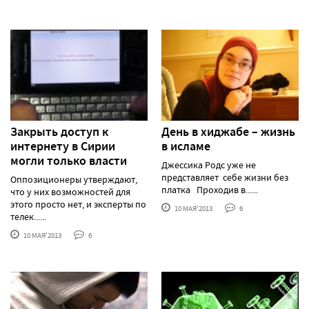
Закрыть доступ к
День в хиджабе – жизнь
интернету в Сирии
в исламе
могли только власти
Джессика Родс уже не
представляет себе жизни без
Оппозиционеры утверждают,
платка Проходив в......
что у них возможностей для
этого просто нет, и эксперты по
10 МАЯ'2013
6
телек......
10 МАЯ'2013
6