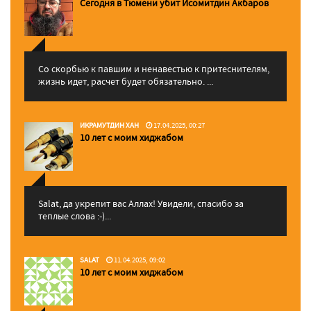
Сегодня в Тюмени убит Исомитдин Акбаров
Со скорбью к павшим и ненавестью к притеснителям,
жизнь идет, расчет будет обязательно. ...
ИКРАМУТДИН ХАН
17.04.2025, 00:27
10 лет с моим хиджабом
Salat, да укрепит вас Аллаx! Увидели, спасибо за
теплые слова :-)...
SALAT
11.04.2025, 09:02
10 лет с моим хиджабом