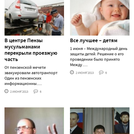
В центре Пензы
Все лучшее – детям
мусульманами
1 июня – Международный день
перекрыли проезжую
защиты детей. Решение о его
часть
проведении было принято
Между......
От пензенской мечети
эвакуировали автотранпорт
2 ИЮНЯ'2013
6
Один из пензенских
информационны......
2 ИЮНЯ'2013
6