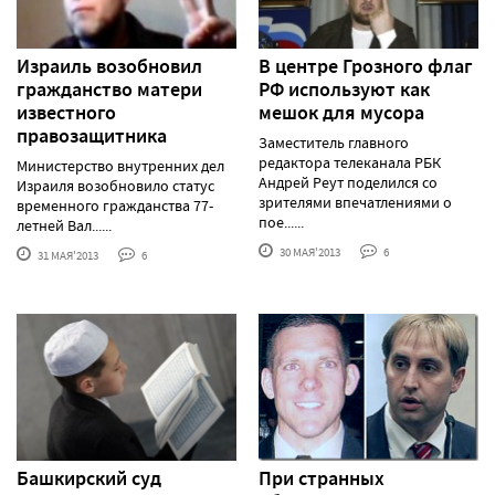
Израиль возобновил
В центре Грозного флаг
гражданство матери
РФ используют как
известного
мешок для мусора
правозащитника
Заместитель главного
редактора телеканала РБК
Министерство внутренних дел
Андрей Реут поделился со
Израиля возобновило статус
зрителями впечатлениями о
временного гражданства 77-
пое......
летней Вал......
30 МАЯ'2013
6
31 МАЯ'2013
6
Башкирский суд
При странных