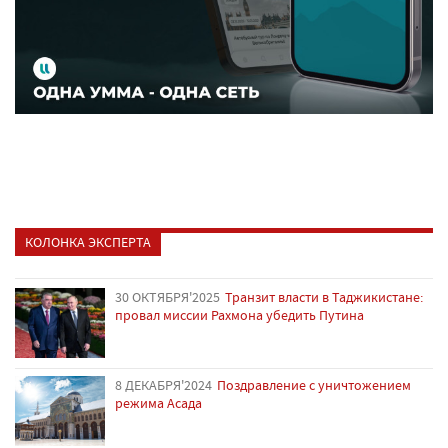
КОЛОНКА ЭКСПЕРТА
30 ОКТЯБРЯ'2025
Транзит власти в Таджикистане:
провал миссии Рахмона убедить Путина
8 ДЕКАБРЯ'2024
Поздравление с уничтожением
режима Асада