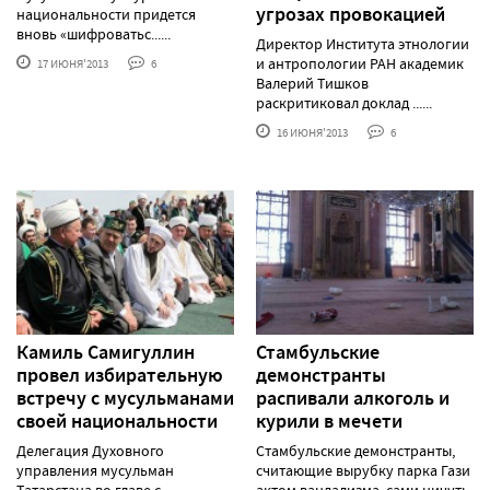
угрозах провокацией
национальности придется
вновь «шифроватьс......
Директор Института этнологии
и антропологии РАН академик
17 ИЮНЯ'2013
6
Валерий Тишков
раскритиковал доклад ......
16 ИЮНЯ'2013
6
Камиль Самигуллин
Стамбульские
провел избирательную
демонстранты
встречу с мусульманами
распивали алкоголь и
своей национальности
курили в мечети
Делегация Духовного
Стамбульские демонстранты,
управления мусульман
считающие вырубку парка Гази