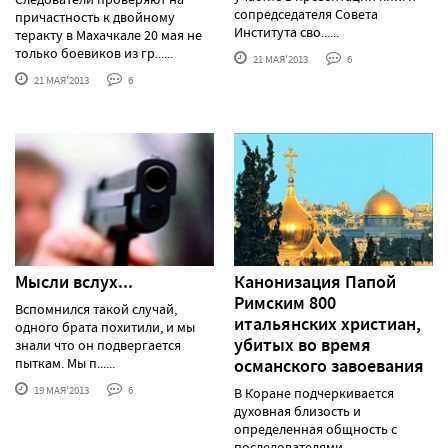
сопредседателя Совета
причастность к двойному
Института сво......
теракту в Махачкале 20 мая не
только боевиков из гр......
21 МАЯ'2013
6
21 МАЯ'2013
6
Мысли вслух...
Канонизация Папой
Римским 800
Вспомнился такой случай,
итальянских христиан,
одного брата похитили, и мы
убитых во время
знали что он подвергается
пыткам. Мы п......
османского завоевания
19 МАЯ'2013
6
В Коране подчеркивается
духовная близость и
определенная общность с
последователями