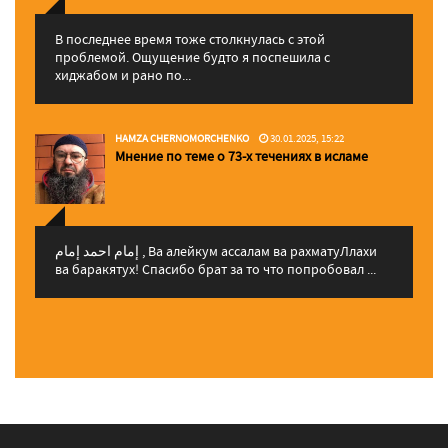
В последнее время тоже столкнулась с этой
проблемой. Ощущение будто я поспешила с
хиджабом и рано по...
HAMZA CHERNOMORCHENKO
30.01.2025, 15:22
Мнение по теме о 73-х течениях в исламе
إمام احمد إمام , Ва алейкум ассалам ва рахматуЛлахи
ва баракятух! Спасибо брат за то что попробовал ...