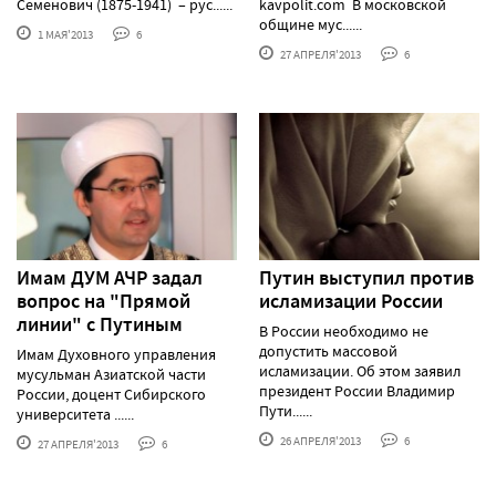
Семенович (1875-1941) – рус......
kavpolit.com В московской
общине мус......
1 МАЯ'2013
6
27 АПРЕЛЯ'2013
6
Имам ДУМ АЧР задал
Путин выступил против
вопрос на "Прямой
исламизации России
линии" с Путиным
В России необходимо не
допустить массовой
Имам Духовного управления
исламизации. Об этом заявил
мусульман Азиатской части
президент России Владимир
России, доцент Сибирского
Пути......
университета ......
26 АПРЕЛЯ'2013
6
27 АПРЕЛЯ'2013
6