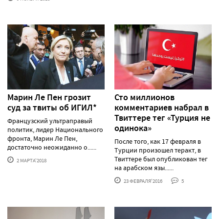
Марин Ле Пен грозит
Сто миллионов
суд за твиты об ИГИЛ*
комментариев набрал в
Твиттере тег «Турция не
Французский ультраправый
одинока»
политик, лидер Национального
фронта, Марин Ле Пен,
После того, как 17 февраля в
достаточно неожиданно о......
Турции произошел теракт, в
Твиттере был опубликован тег
2 МАРТА'2018
на арабском язы......
23 ФЕВРАЛЯ'2016
5