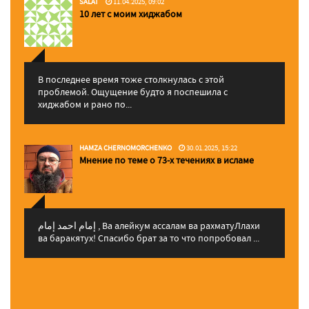
SALAT
11.04.2025, 09:02
10 лет с моим хиджабом
В последнее время тоже столкнулась с этой
проблемой. Ощущение будто я поспешила с
хиджабом и рано по...
HAMZA CHERNOMORCHENKO
30.01.2025, 15:22
Мнение по теме о 73-х течениях в исламе
إمام احمد إمام , Ва алейкум ассалам ва рахматуЛлахи
ва баракятух! Спасибо брат за то что попробовал ...