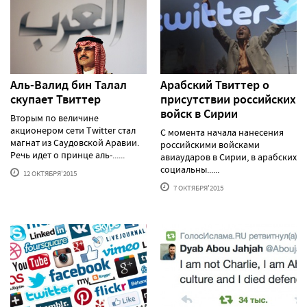
Аль-Валид бин Талал
Арабский Твиттер о
скупает Твиттер
присутствии российских
войск в Сирии
Вторым по величине
акционером сети Twitter стал
С момента начала нанесения
магнат из Саудовской Аравии.
российскими войсками
Речь идет о принце аль-......
авиаударов в Сирии, в арабских
социальны......
12 ОКТЯБРЯ'2015
7 ОКТЯБРЯ'2015