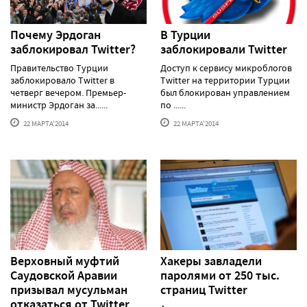
Почему Эрдоган
В Турции
заблокировал Twitter?
заблокировали Twitter
Правительство Турции
Доступ к сервису микроблогов
заблокировало Twitter в
Twitter на территории Турции
четверг вечером. Премьер-
был блокирован управлением
министр Эрдоган за......
по ......
22 МАРТА'2014
22 МАРТА'2014
Верховный муфтий
Хакеры завладели
Саудовской Аравии
паролями от 250 тыс.
призывал мусульман
страниц Twitter
отказаться от Twitter