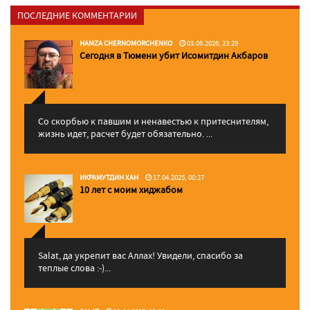
ПОСЛЕДНИЕ КОММЕНТАРИИ
HAMZA CHERNOMORCHENKO
03.06.2026, 23:29
Сегодня в Тюмени убит Исомитдин Акбаров
Со скорбью к павшим и ненавестью к притеснителям,
жизнь идет, расчет будет обязательно. ...
ИКРАМУТДИН ХАН
17.04.2025, 00:27
10 лет с моим хиджабом
Salat, да укрепит вас Аллаx! Увидели, спасибо за
теплые слова :-)...