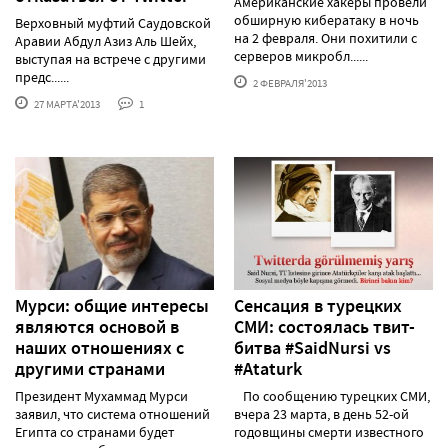
Американские хакеры провели
обширную кибератаку в ночь
Верховный муфтий Саудовской
на 2 февраля. Они похитили с
Аравии Абдул Азиз Аль Шейх,
серверов микробл......
выступая на встрече с другими
предс......
2 ФЕВРАЛЯ'2013
27 МАРТА'2013
1
Мурси: общие интересы
Сенсация в турецких
являются основой в
СМИ: состоялась твит-
наших отношениях с
битва #SaidNursi vs
другими странами
#Ataturk
Президент Мухаммад Мурси
По сообщению турецких СМИ,
заявил, что система отношений
вчера 23 марта, в день 52-ой
Египта со странами будет
годовщины смерти известного