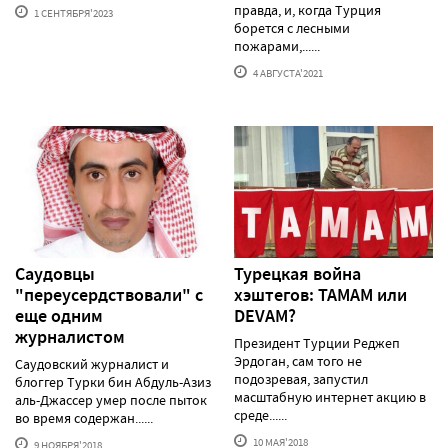
правда, и, когда Турция
1 СЕНТЯБРЯ'2023
борется с лесными
пожарами,......
4 АВГУСТА'2021
Саудовцы
Турецкая война
"переусердствовали" с
хэштегов: TAMAM или
еще одним
DEVAM?
журналистом
Президент Турции Реджеп
Эрдоган, сам того не
Саудовский журналист и
подозревая, запустил
блоггер Турки бин Абдуль-Азиз
масштабную интернет акцию в
аль-Джассер умер после пыток
среде......
во время содержан......
10 МАЯ'2018
9 НОЯБРЯ'2018