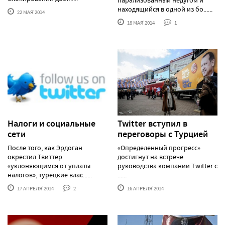
находящийся в одной из бо......
22 МАЯ'2014
18 МАЯ'2014
1
Налоги и социальные
Twitter вступил в
сети
переговоры с Турцией
После того, как Эрдоган
«Определенный прогресс»
окрестил Твиттер
достигнут на встрече
«уклоняющимся от уплаты
руководства компании Twitter с
налогов», турецкие влас......
......
17 АПРЕЛЯ'2014
2
16 АПРЕЛЯ'2014