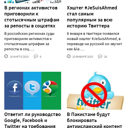
В регионах активистов
Хэштег #JeSuisAhmed
приговорили к
стал самым
стотысячным штрафам
популярным за всю
за репосты в соцсетях
историю Твиттера
В российских регионах суды
8 января в твиттере появился
приговорили активистов к
новый хэштег #JeSuisAhmed, в
стотысячным штрафам за
переводе на русский он звучит
репосты в соц......
как &la......
16 МАРТА'2015
6
10 ЯНВАРЯ'2015
28
Ответит ли руководство
В Пакистане будут
Google, Facebook и
блокировать
Twitter на требования
антиисламский контент