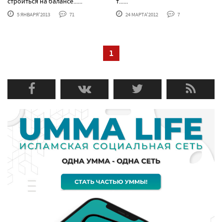
строиться на балансе......
т......
5 ЯНВАРЯ'2013
71
24 МАРТА'2012
7
1