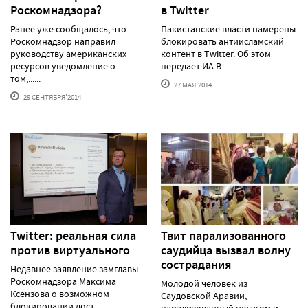
Роскомнадзора?
в Twitter
Ранее уже сообщалось, что
Пакистанские власти намерены
Роскомнадзор направил
блокировать антиисламский
руководству американских
контент в Twitter. Об этом
ресурсов уведомление о
передает ИА В......
том,......
27 МАЯ'2014
29 СЕНТЯБРЯ'2014
Twitter: реальная сила
Твит парализованного
против виртуального
саудийца вызвал волну
сострадания
Недавнее заявление замглавы
Роскомнадзора Максима
Молодой человек из
Ксензова о возможном
Саудовской Аравии,
блокировании дост......
парализованный недугом и