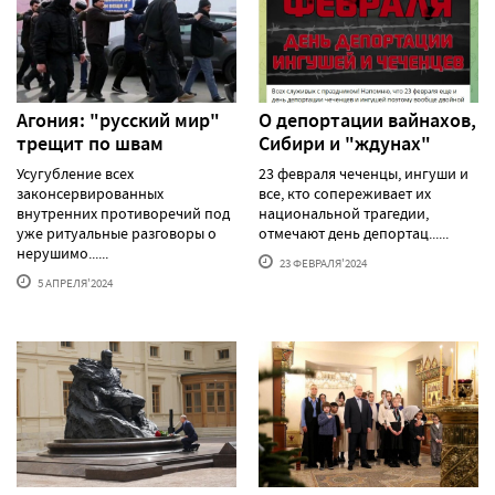
Агония: "русский мир"
О депортации вайнахов,
трещит по швам
Сибири и "ждунах"
Усугубление всех
23 февраля чеченцы, ингуши и
законсервированных
все, кто сопереживает их
внутренних противоречий под
национальной трагедии,
уже ритуальные разговоры о
отмечают день депортац......
нерушимо......
23 ФЕВРАЛЯ'2024
5 АПРЕЛЯ'2024