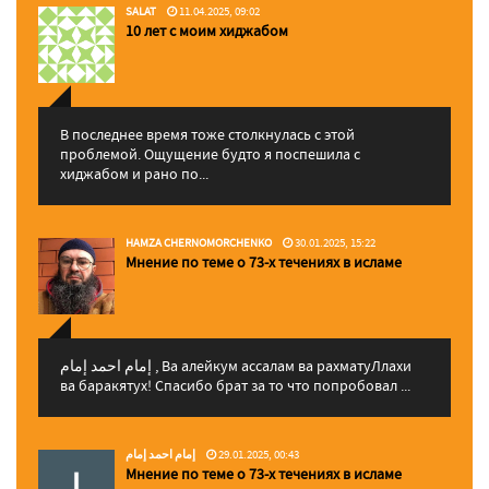
SALAT
11.04.2025, 09:02
10 лет с моим хиджабом
В последнее время тоже столкнулась с этой
проблемой. Ощущение будто я поспешила с
хиджабом и рано по...
HAMZA CHERNOMORCHENKO
30.01.2025, 15:22
Мнение по теме о 73-х течениях в исламе
إمام احمد إمام , Ва алейкум ассалам ва рахматуЛлахи
ва баракятух! Спасибо брат за то что попробовал ...
إمام احمد إمام
29.01.2025, 00:43
Мнение по теме о 73-х течениях в исламе