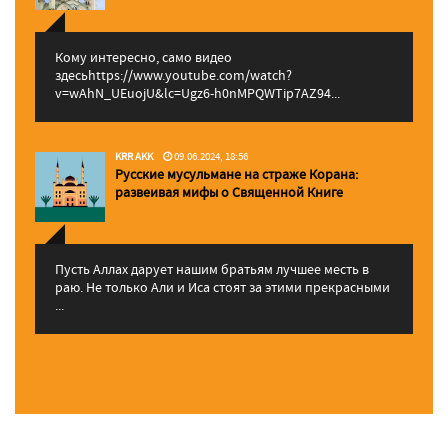
Кому интересно, само видео
здесьhttps://www.youtube.com/watch?
v=wAhN_UEuojU&lc=Ugz6-h0nMPQWTip7AZ94...
KRR AKK
09.06.2024, 18:56
Русские мусульмане на страже Корана:
pазвеивая мифы о Священной Книге
Пусть Аллах дарует нашим братьям лучшее месть в
раю. Не только Али и Иса стоят за этими прекрасными
...