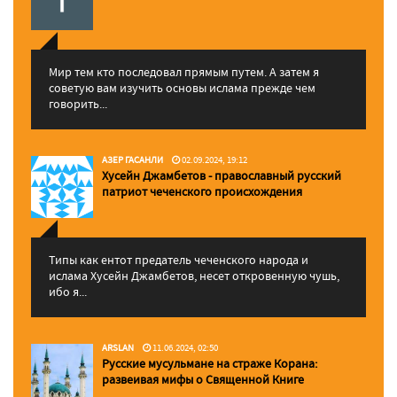
Мир тем кто последовал прямым путем. А затем я
советую вам изучить основы ислама прежде чем
говорить...
АЗЕР ГАСАНЛИ
02.09.2024, 19:12
Хусейн Джамбетов - православный русский
патриот чеченского происхождения
Типы как ентот предатель чеченского народа и
ислама Хусейн Джамбетов, несет откровенную чушь,
ибо я...
ARSLAN
11.06.2024, 02:50
Русские мусульмане на страже Корана:
pазвеивая мифы о Священной Книге