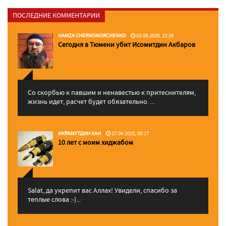
ПОСЛЕДНИЕ КОММЕНТАРИИ
HAMZA CHERNOMORCHENKO
03.06.2026, 23:29
Сегодня в Тюмени убит Исомитдин Акбаров
Со скорбью к павшим и ненавестью к притеснителям,
жизнь идет, расчет будет обязательно. ...
ИКРАМУТДИН ХАН
17.04.2025, 00:27
10 лет с моим хиджабом
Salat, да укрепит вас Аллаx! Увидели, спасибо за
теплые слова :-)...