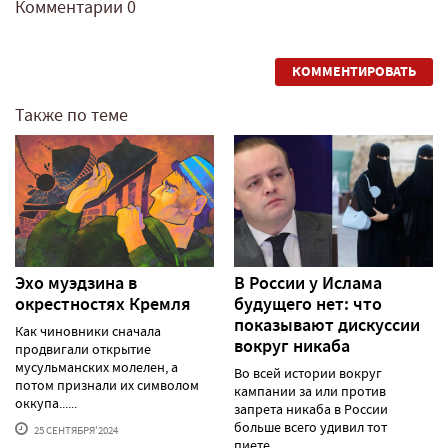
Комментарии
0
КОММЕНТИРОВАТЬ
Также по теме
Эхо муэдзина в
В России у Ислама
окрестностях Кремля
будущего нет: что
показывают дискуссии
Как чиновники сначала
вокруг никаба
продвигали открытие
мусульманских молелен, а
Во всей истории вокруг
потом признали их символом
кампании за или против
оккупа......
запрета никаба в России
больше всего удивил тот
25 СЕНТЯБРЯ'2024
пиете......