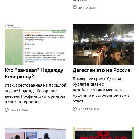
29 МАЯ'2024
Кто "заказал" Надежду
Дагестан это не Россия
Кеворкову?
Последнее время Дагестан
бурлит в связи с
Итак, арестованная на прошлой
разоблачениями местного
неделе Надежда Кеворкова
муфтията и устроенной тем в
внесена Росфинмониторингом
ответ......
в списки террорис......
8 АПРЕЛЯ'2024
14 МАЯ'2024