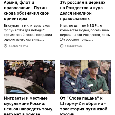
Армия, флот и
1% россиян в церквях
православие - Путин
на Рождество и куда
снова обозначил свои
делся миллион
ориентиры
православных
Выступая на милитаристском
Итак, по данным МВД РФ о
форуме "Все для победы"
количестве людей, посетивших
кремлевский вожак поправил
церкви на это Рождество, лишь
одного из его организ......
1% россиян приш......
3 ФЕВРАЛЯ'2024
8 ЯНВАРЯ'2024
Мигранты и местные
От "Слова пацана" к
мусульмане России:
Шторму-Z и обратно -
нельзя навредить тому,
траектория путинской
чего нет в основе
России