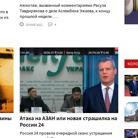
Ажиотаж, вызванный комментариями Расула
Тавдирякова о деле Асламбека Эжаева, к концу
что в
прошлой недели......
н из
10 МАЯ'2021
4
КОЛО
раины
Атака на АЗАН или новая страшилка на
России 24
Россия 24 провела очередной сеанс устрашения