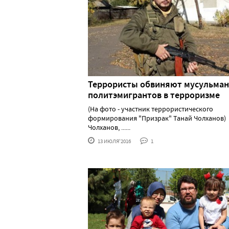
Террористы обвиняют мусульман
политэмигрантов в терроризме
(На фото - участник террористического
формирования "Призрак" Танай Чолханов)
Чолханов, ......
13 ИЮЛЯ'2016
1