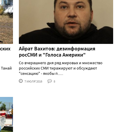
ских
Айрат Вахитов: дезинформация
росСМИ и "Голоса Америки"
Со вчерашнего дня ряд мировых и множество
 Танай
российских СМИ тиражируют и обсуждают
"сенсацию" - якобы п......
7 ИЮЛЯ'2016
8