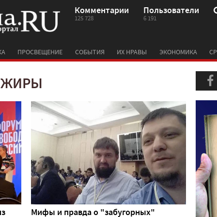
Комментарии
Пользователи
125 728
6 191
КА
ПРОСВЕЩЕНИЕ
СОБЫТИЯ
ИХ НРАВЫ
ЭКОНОМИКА
СР
ДЖИРЫ
из
Мифы и правда о "забугорных"