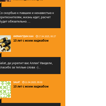
Со скорбью к павшим и ненавестью к
притеснителям, жизнь идет, расчет
будет обязательно. ...
ИКРАМУТДИН ХАН
17.04.2025, 00:27
10 лет с моим хиджабом
Salat, да укрепит вас Аллаx! Увидели,
спасибо за теплые слова :-)...
SALAT
11.04.2025, 09:02
10 лет с моим хиджабом