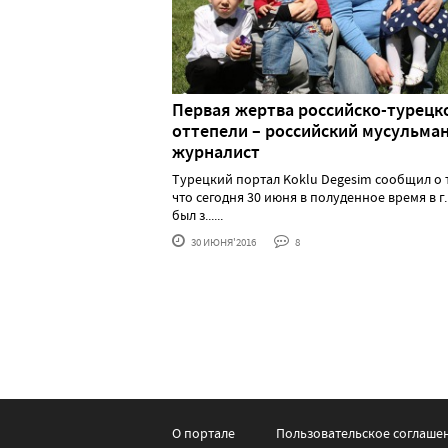
Первая жертва российско-турецк
оттепели – российский мусульма
журналист
Турецкий портал Koklu Degesim сообщил о 
что сегодня 30 июня в полуденное время в г.
был з......
30 ИЮНЯ'2016
8
О портале
Пользовательское соглаше