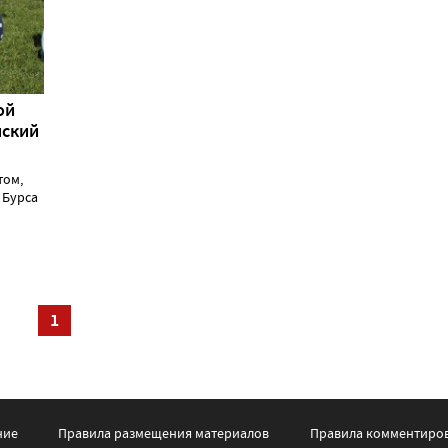
ой
нский
том,
 Бурса
1
ние
Правила размещения материалов
Правила комментиро