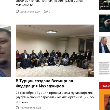
своих зрителей. Причем, на этот раз в одном
флаконе те......
21 ОКТЯБРЯ'2019
1
В Турции создана Всемирная
Федерация Мухаджиров
ПОСЛ
28 сентября в Турции прошел съезд мухаджирских
(мусульманских переселенческих) организаций, об
иниц......
29 СЕНТЯБРЯ'2017