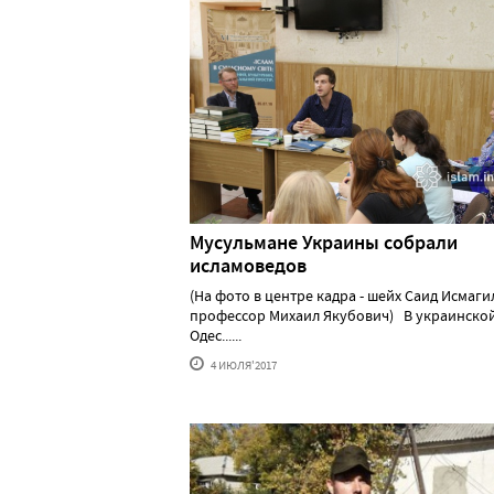
Мусульмане Украины собрали
исламоведов
(На фото в центре кадра - шейх Саид Исмаги
профессор Михаил Якубович) В украинско
Одес......
4 ИЮЛЯ'2017