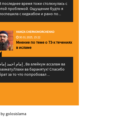
В последнее время тоже столкнулась с
этой проблемой. Ощущение будто я
поспешила с хиджабом и рано по...
HAMZA CHERNOMORCHENKO
30.01.2025, 15:22
Мнение по теме о 73-х течениях
в исламе
إمام احمد إما , Ва алейкум ассалам ва
рахматуЛлахи ва баракятух! Спасибо
брат за то что попробовал ...
 by golosislama