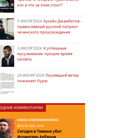
кто и что за этим стоит?
5 ИЮЛЯ'2024
Хусейн Джамбетов -
православный русский патриот
чеченского происхождения
1 ИЮЛЯ'2024
К успешным
мусульманам: прошло время
петлять
24 ИЮНЯ'2024
Посеявший ветер
пожинает бурю
ЕДНИЕ КОММЕНТАРИИ
HAMZA CHERNOMORCHENKO
03.06.2026, 23:29
Сегодня в Тюмени убит
Исомитдин Акбаров