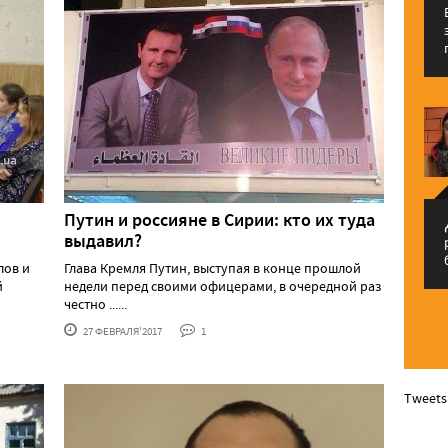
Путин и россияне в Сирии: кто их туда
م
выдавил?
лов и
Глава Кремля Путин, выступая в конце прошлой
й
недели перед своими офицерами, в очередной раз
честно ......
27 ФЕВРАЛЯ'2017
1
Tweets