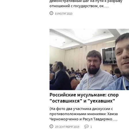
демонстративный шаг на пути к разрыву
отношений с государством, ок......
8 ИЮЛЯ'2020
Российские мусульмане: спор
"оставшихся" и "уехавших"
(На фото два участника дискуссии с
противоположными мнениями: Хамза
Черноморченко и Расул Тавдиряко......
25 СЕНТЯБРЯ'2019
1