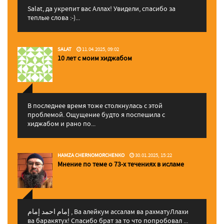
Salat, да укрепит вас Аллаx! Увидели, спасибо за
теплые слова :-)...
SALAT
11.04.2025, 09:02
10 лет с моим хиджабом
В последнее время тоже столкнулась с этой
проблемой. Ощущение будто я поспешила с
хиджабом и рано по...
HAMZA CHERNOMORCHENKO
30.01.2025, 15:22
Мнение по теме о 73-х течениях в исламе
إمام احمد إمام , Ва алейкум ассалам ва рахматуЛлахи
ва баракятух! Спасибо брат за то что попробовал ...