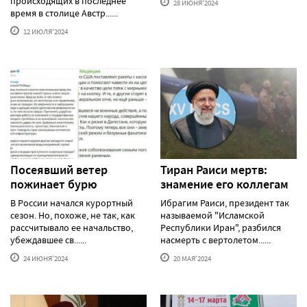
происходящих в последнее
28 ИЮНЯ'2024
время в столице Австр......
12 ИЮЛЯ'2024
Посеявший ветер
Тиран Раиси мертв:
пожинает бурю
знамение его коллегам
В России начался курортный
Ибрагим Раиси, президент так
сезон. Но, похоже, не так, как
называемой "Исламской
рассчитывало ее начальство,
Республики Иран", разбился
убеждавшее св......
насмерть с вертолетом......
24 ИЮНЯ'2024
20 МАЯ'2024