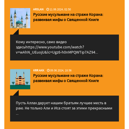
ARSLAN
11.06.2024, 02:50
Русские мусульмане на страже Корана:
pазвеивая мифы о Священной Книге
Кому интересно, само видео
здесьhttps://www.youtube.com/watch?
v=wAhN_UEuojU&lc=Ugz6-h0nMPQWTip7AZ94...
KRR AKK
09.06.2024, 18:56
Русские мусульмане на страже Корана:
pазвеивая мифы о Священной Книге
Пусть Аллах дарует нашим братьям лучшее месть в
раю. Не только Али и Иса стоят за этими прекрасными
...