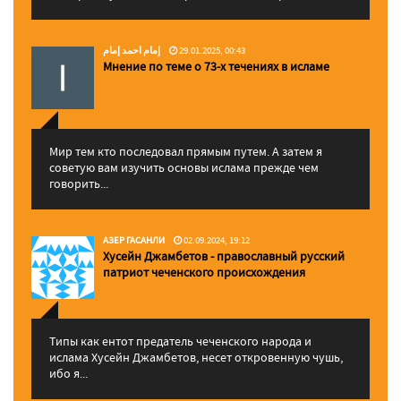
إمام احمد إمام
29.01.2025, 00:43
Мнение по теме о 73-х течениях в исламе
Мир тем кто последовал прямым путем. А затем я
советую вам изучить основы ислама прежде чем
говорить...
АЗЕР ГАСАНЛИ
02.09.2024, 19:12
Хусейн Джамбетов - православный русский
патриот чеченского происхождения
Типы как ентот предатель чеченского народа и
ислама Хусейн Джамбетов, несет откровенную чушь,
ибо я...