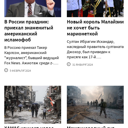
В России праздник:
Новый король Малайзии
приехал знаменитый
не хочет быть
американский
марионеткой
исламофоб
Султан Ибрагим Искандар,
наследный правитель султаната
В Россию приехал Такер
Джохор, был приведен к
Карлсон, американский
присяге как 17-й......
"журналист", бывший ведущий
Fox News. Ажиотаж среди z-......
31 ЯНВАРЯ'2024
5 ФЕВРАЛЯ'2024