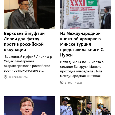
Верховный муфтий
На Международной
Ливии дал фатву
книжной ярмарке в
против российской
Минске Турция
оккупации
представила книги С.
Нурси
Верховный муфтий Ливии д-р
Садык аль-Гарьяни
В эти дни с 14 по 17 марта в
охарактеризовал российское
столице Беларуси Минске
военное присутствие в......
проходит очередная 31-ая
международная книжная ......
28 АПРЕЛЯ'2024
17 МАРТА'2024