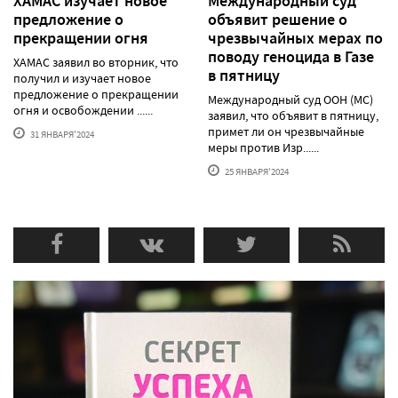
ХАМАС изучает новое
Международный суд
предложение о
объявит решение о
прекращении огня
чрезвычайных мерах по
поводу геноцида в Газе
ХАМАС заявил во вторник, что
в пятницу
получил и изучает новое
предложение о прекращении
Международный суд ООН (МС)
огня и освобождении ......
заявил, что объявит в пятницу,
примет ли он чрезвычайные
31 ЯНВАРЯ'2024
меры против Изр......
25 ЯНВАРЯ'2024