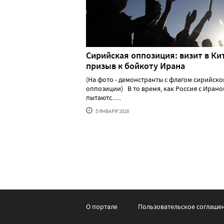
Сирийская оппозиция: визит в Ки
призыв к бойкоту Ирана
(На фото - демонстранты с флагом сирийско
оппозиции) В то время, как Россия с Иран
пытаютс......
5 ЯНВАРЯ'2016
О портале
Пользовательское соглаше