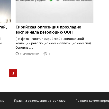
тай,
Сирийская оппозиция прохладно
восприняла резолюцию ООН
й
(На фото - логотип сирийской Национальной
ом
коалиции революционных и оппозиционных сил)
Основна......
21 ДЕКАБРЯ'2015
1
1
ние
Правила размещения материалов
Правила комментиро