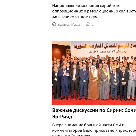
Национальная коалиция сирийских
оппозиционных и революционных сил высту
заявлением относитель......
8 ДЕКАБРЯ'2017
1
Важные дискуссии по Сирии: Сочи
Эр-Рияд
Вчера внимание большей части СМИ и
комментаторов было приковано к трехсто
встрече в Сочи през......