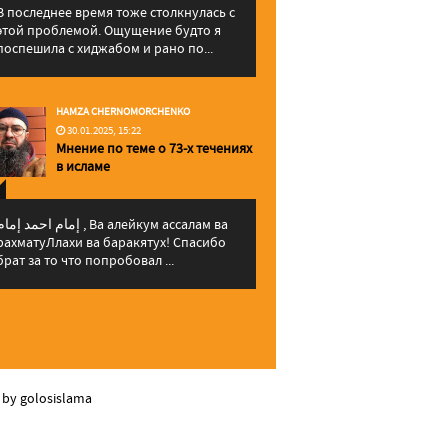
В последнее время тоже столкнулась с
этой проблемой. Ощущение будто я
поспешила с хиджабом и рано по...
HAMZA CHERNOMORCHENKO
30.01.2025, 15:22
Мнение по теме о 73-х течениях
в исламе
إمام احمد إما , Ва алейкум ассалам ва
рахматуЛлахи ва баракятух! Спасибо
брат за то что попробовал ...
 by golosislama