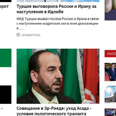
орот
Турция выговорила России и Ирану за
наступление в Идлибе
МИД Турции вызвал послов России и Ирана в связи
с наступлением асадитских сил в зоне деэскалации
в ......
10 ЯНВАРЯ'2018
КОЛО
 -
Совещание в Эр-Рияде: уход Асада -
условие политического транзита