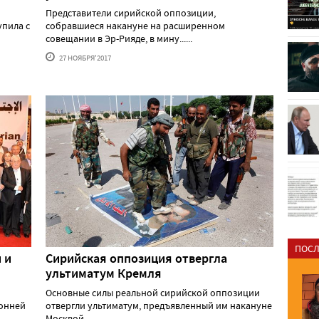
Представители сирийской оппозиции,
пила с
собравшиеся накануне на расширенном
совещании в Эр-Рияде, в мину......
27 НОЯБРЯ'2017
ПОСЛ
 и
Сирийская оппозиция отвергла
ультиматум Кремля
Основные силы реальной сирийской оппозиции
ронней
отвергли ультиматум, предъявленный им накануне
Москвой. ......