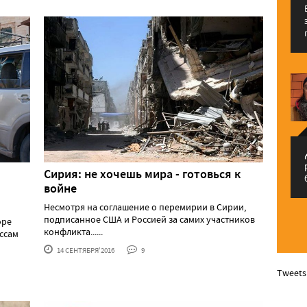
م
Сирия: не хочешь мира - готовься к
войне
Несмотря на соглашение о перемирии в Сирии,
подписанное США и Россией за самих участников
оре
конфликта......
Иссам
14 СЕНТЯБРЯ'2016
9
Tweets