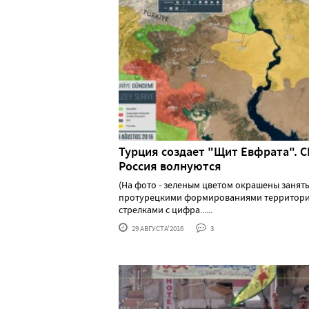
Турция создает "Щит Евфрата". 
Россия волнуются
(На фото - зеленым цветом окрашены занят
протурецкими формированиями территори
стрелками с цифра......
29 АВГУСТА'2016
3