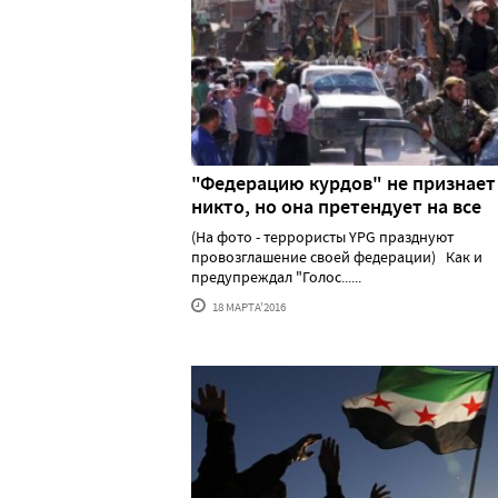
"Федерацию курдов" не признает
никто, но она претендует на все
(На фото - террористы YPG празднуют
провозглашение своей федерации) Как и
предупреждал "Голос......
18 МАРТА'2016