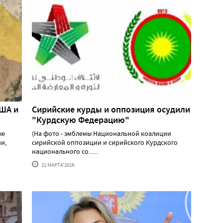
США и
Сирийские курды и оппозиция осудили
"Курдскую Федерацию"
ые
(На фото - эмблемы Национальной коалиции
и,
сирийской оппозиции и сирийского Курдского
национального со......
21 МАРТА'2016