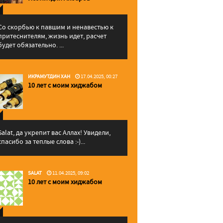
Со скорбью к павшим и ненавестью к
притеснителям, жизнь идет, расчет
будет обязательно. ...
ИКРАМУТДИН ХАН
17.04.2025, 00:27
10 лет с моим хиджабом
Salat, да укрепит вас Аллаx! Увидели,
спасибо за теплые слова :-)...
SALAT
11.04.2025, 09:02
10 лет с моим хиджабом