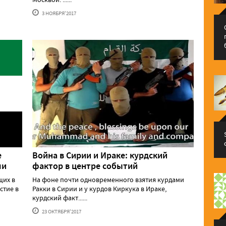
3 НОЯБРЯ'2017
е
Война в Сирии и Ираке: курдский
чи
фактор в центре событий
щих в
На фоне почти одновременного взятия курдами
стие в
Ракки в Сирии и у курдов Киркука в Ираке,
курдский факт......
23 ОКТЯБРЯ'2017