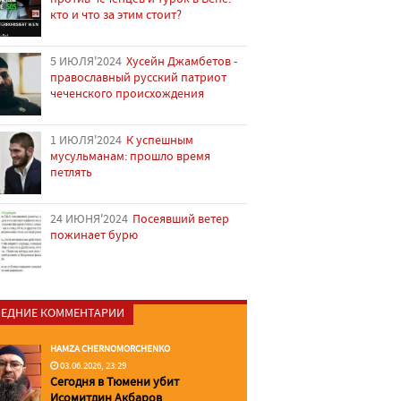
кто и что за этим стоит?
5 ИЮЛЯ'2024
Хусейн Джамбетов -
православный русский патриот
чеченского происхождения
1 ИЮЛЯ'2024
К успешным
мусульманам: прошло время
петлять
24 ИЮНЯ'2024
Посеявший ветер
пожинает бурю
ЕДНИЕ КОММЕНТАРИИ
HAMZA CHERNOMORCHENKO
03.06.2026, 23:29
Сегодня в Тюмени убит
Исомитдин Акбаров