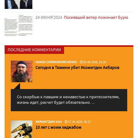
24 ИЮНЯ'2024
Посеявший ветер пожинает бурю
ПОСЛЕДНИЕ КОММЕНТАРИИ
HAMZA CHERNOMORCHENKO
03.06.2026, 23:29
Сегодня в Тюмени убит Исомитдин Акбаров
Со скорбью к павшим и ненавестью к притеснителям,
жизнь идет, расчет будет обязательно. ...
ИКРАМУТДИН ХАН
17.04.2025, 00:27
10 лет с моим хиджабом