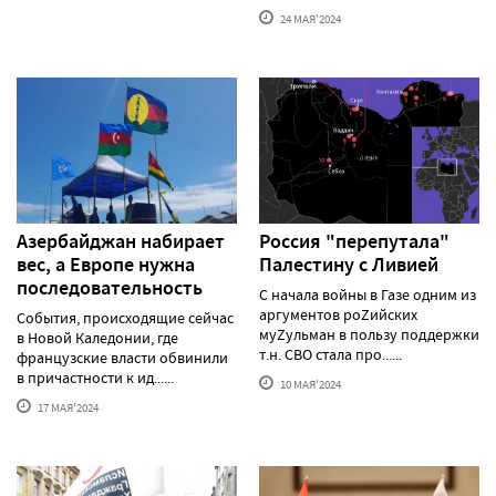
24 МАЯ'2024
Азербайджан набирает
Россия "перепутала"
вес, а Европе нужна
Палестину с Ливией
последовательность
С начала войны в Газе одним из
аргументов роZийских
События, происходящие сейчас
муZульман в пользу поддержки
в Новой Каледонии, где
т.н. СВО стала про......
французские власти обвинили
в причастности к ид......
10 МАЯ'2024
17 МАЯ'2024