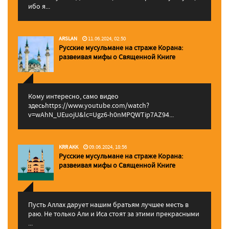
ибо я...
ARSLAN
11.06.2024, 02:50
Русские мусульмане на страже Корана:
pазвеивая мифы о Священной Книге
Кому интересно, само видео
здесьhttps://www.youtube.com/watch?
v=wAhN_UEuojU&lc=Ugz6-h0nMPQWTip7AZ94...
KRR AKK
09.06.2024, 18:56
Русские мусульмане на страже Корана:
pазвеивая мифы о Священной Книге
Пусть Аллах дарует нашим братьям лучшее месть в
раю. Не только Али и Иса стоят за этими прекрасными
...