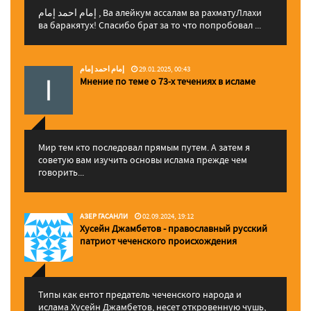
إمام احمد إمام , Ва алейкум ассалам ва рахматуЛлахи
ва баракятух! Спасибо брат за то что попробовал ...
إمام احمد إمام
29.01.2025, 00:43
Мнение по теме о 73-х течениях в исламе
Мир тем кто последовал прямым путем. А затем я
советую вам изучить основы ислама прежде чем
говорить...
АЗЕР ГАСАНЛИ
02.09.2024, 19:12
Хусейн Джамбетов - православный русский
патриот чеченского происхождения
Типы как ентот предатель чеченского народа и
ислама Хусейн Джамбетов, несет откровенную чушь,