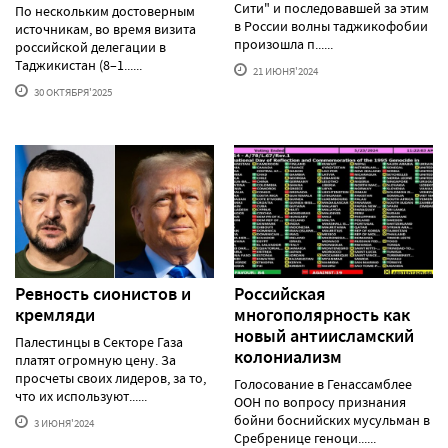
Сити" и последовавшей за этим
По нескольким достоверным
в России волны таджикофобии
источникам, во время визита
произошла п......
российской делегации в
Таджикистан (8–1......
21 ИЮНЯ'2024
30 ОКТЯБРЯ'2025
Ревность сионистов и
Российская
кремляди
многополярность как
новый антиисламский
Палестинцы в Секторе Газа
колониализм
платят огромную цену. За
просчеты своих лидеров, за то,
Голосование в Генассамблее
что их используют......
ООН по вопросу признания
бойни боснийских мусульман в
3 ИЮНЯ'2024
Сребренице геноци......