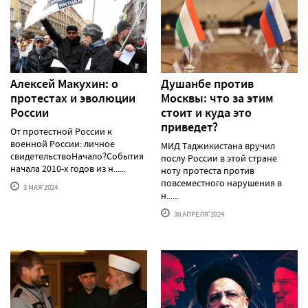
Алексей Макуxин: о
Душанбе против
протестаx и эволюции
Москвы: что за этим
России
стоит и куда это
приведет?
От протестной России к
военной России: личное
МИД Таджикистана вручил
свидетельствоНачало?События
послу России в этой стране
начала 2010-х годов из н......
ноту протеста против
повсеместного нарушения в
3 МАЯ'2024
н......
30 АПРЕЛЯ'2024