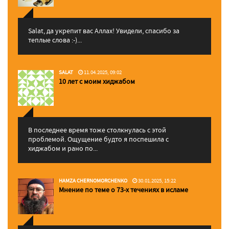
Salat, да укрепит вас Аллаx! Увидели, спасибо за
теплые слова :-)...
SALAT
11.04.2025, 09:02
10 лет с моим хиджабом
В последнее время тоже столкнулась с этой
проблемой. Ощущение будто я поспешила с
хиджабом и рано по...
HAMZA CHERNOMORCHENKO
30.01.2025, 15:22
Мнение по теме о 73-х течениях в исламе