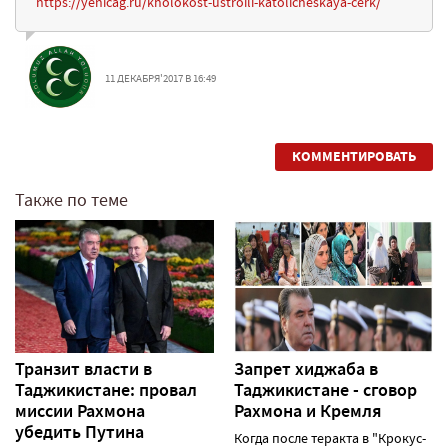
https://yenicag.ru/kholokost-ustroili-katolicheskaya-cerk/
11 ДЕКАБРЯ'2017 В 16:49
КОММЕНТИРОВАТЬ
Также по теме
Транзит власти в
Запрет хиджаба в
Таджикистане: провал
Таджикистане - сговор
миссии Рахмона
Рахмона и Кремля
убедить Путина
Когда после теракта в "Крокус-