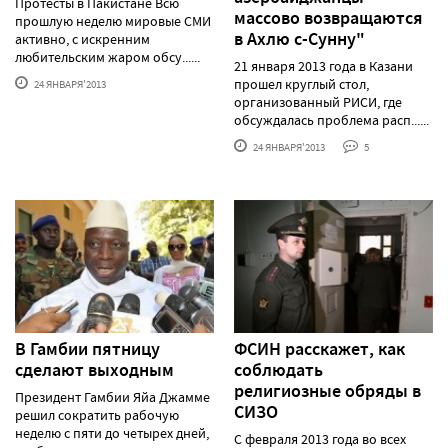
Протесты в Пакистане Всю
массово возвращаются
прошлую неделю мировые СМИ
в Ахлю с-Сунну"
активно, с искренним
любительским жаром обсу......
21 января 2013 года в Казани
прошел круглый стол,
24 ЯНВАРЯ'2013
организованный РИСИ, где
обсуждалась проблема расп......
24 ЯНВАРЯ'2013
5
В Гамбии пятницу
ФСИН расскажет, как
сделают выходным
соблюдать
религиозные обряды в
Президент Гамбии Яйа Джамме
СИЗО
решил сократить рабочую
неделю с пяти до четырех дней,
С февраля 2013 года во всех