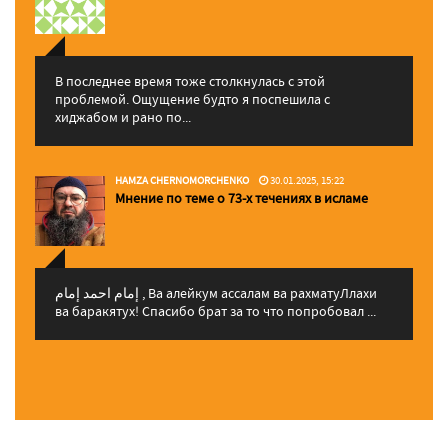
В последнее время тоже столкнулась с этой
проблемой. Ощущение будто я поспешила с
хиджабом и рано по...
HAMZA CHERNOMORCHENKO
30.01.2025, 15:22
Мнение по теме о 73-х течениях в исламе
إمام احمد إمام , Ва алейкум ассалам ва рахматуЛлахи
ва баракятух! Спасибо брат за то что попробовал ...