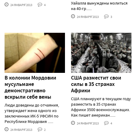
Уайалла вынуждены молиться
24 ЯНВАРЯ'2013
4
на 40-гр......
24 ЯНВАРЯ'2013
3
В колонии Мордовии
США разместит свои
мусульмане
силы в 35 странах
демонстративно
Африки
вскрыли себе вены
США планируют в текущем году
разместить в 35 странах
Люди доведены до отчаяния,
Африки 3500 военнослужащих.
утверждает жена одного из
Как пишет американ......
заключенных ИК-5 УФСИН по
Республике Мордовия ......
24 ЯНВАРЯ'2013
4
24 ЯНВАРЯ'2013
2