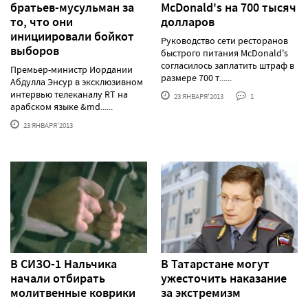
братьев-мусульман за
McDonald's на 700 тысяч
то, что они
долларов
инициировали бойкот
Руководство сети ресторанов
выборов
быстрого питания McDonald's
согласилось заплатить штраф в
Премьер-министр Иордании
размере 700 т......
Абдулла Энсур в эксклюзивном
интервью телеканалу RT на
23 ЯНВАРЯ'2013
1
арабском языке &md......
23 ЯНВАРЯ'2013
В СИЗО-1 Нальчика
В Татарстане могут
начали отбирать
ужесточить наказание
молитвенные коврики
за экстремизм