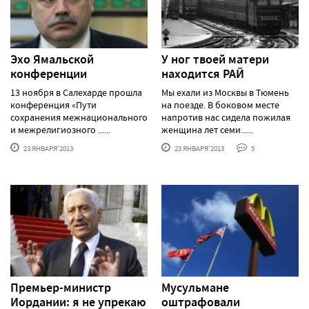
Эхо Ямальской
У ног твоей матери
конференции
находится РАЙ
13 ноября в Салехарде прошла
Мы ехали из Москвы в Тюмень
конференция «Пути
на поезде. В боковом месте
сохранения межнационального
напротив нас сидела пожилая
и межрелигиозного ......
женщина лет семи......
23 ЯНВАРЯ'2013
23 ЯНВАРЯ'2013
5
Премьер-министр
Мусульмане
Иордании: я не упрекаю
оштрафовали