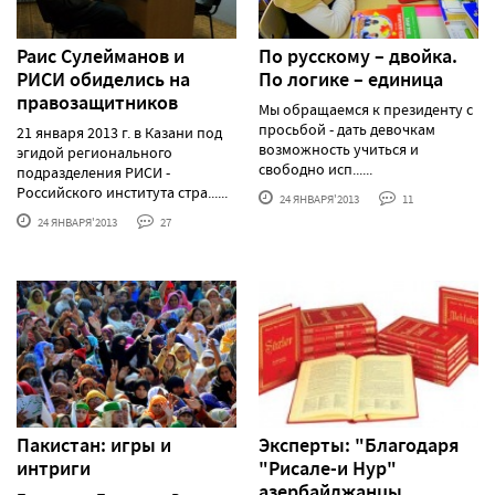
Раис Сулейманов и
По русскому – двойка.
РИСИ обиделись на
По логике – единица
правозащитников
Мы обращаемся к президенту с
просьбой - дать девочкам
21 января 2013 г. в Казани под
возможность учиться и
эгидой регионального
свободно исп......
подразделения РИСИ -
Российского института стра......
24 ЯНВАРЯ'2013
11
24 ЯНВАРЯ'2013
27
Пакистан: игры и
Эксперты: "Благодаря
интриги
"Рисале-и Нур"
азербайджанцы