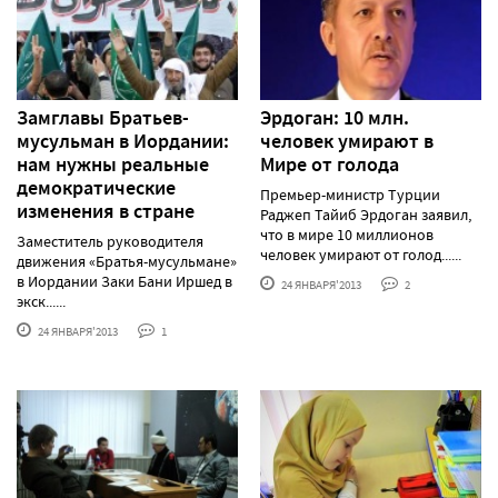
Замглавы Братьев-
Эрдоган: 10 млн.
мусульман в Иордании:
человек умирают в
нам нужны реальные
Мире от голода
демократические
Премьер-министр Турции
изменения в стране
Раджеп Тайиб Эрдоган заявил,
что в мире 10 миллионов
Заместитель руководителя
человек умирают от голод......
движения «Братья-мусульмане»
в Иордании Заки Бани Иршед в
24 ЯНВАРЯ'2013
2
экск......
24 ЯНВАРЯ'2013
1