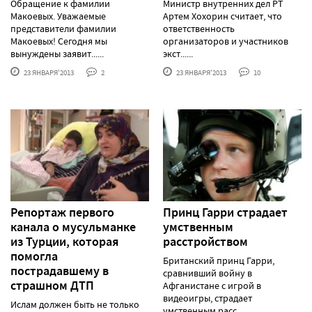
Обращение к фамилии
Министр внутренних дел РТ
Макоевых. Уважаемые
Артем Хохорин считает, что
представители фамилии
ответственность
Макоевых! Сегодня мы
организаторов и участников
вынуждены заявит......
экст......
23 ЯНВАРЯ'2013
2
23 ЯНВАРЯ'2013
10
Репортаж первого
Принц Гарри страдает
канала о мусульманке
умственным
из Турции, которая
расстройством
помогла
Британский принц Гарри,
пострадавшему в
сравнивший войну в
страшном ДТП
Афганистане с игрой в
видеоигры, страдает
Ислам должен быть не только
умственным расс......