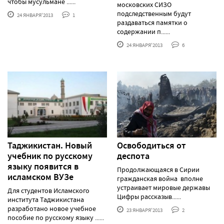
чтобы мусульмане ......
московских СИЗО
подследственным будут
24 ЯНВАРЯ'2013
1
раздаваться памятки о
содержании п......
24 ЯНВАРЯ'2013
6
Таджикистан. Новый
Освободиться от
учебник по русскому
деспота
языку появится в
Продолжающаяся в Сирии
исламском ВУЗе
гражданская война вполне
устраивает мировые державы
Для студентов Исламского
Цифры рассказыв......
института Таджикистана
разработано новое учебное
23 ЯНВАРЯ'2013
2
пособие по русскому языку ......