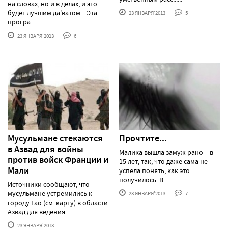
на словах, но и в делах, и это
будет лучшим да'ватом... Эта
23 ЯНВАРЯ'2013
5
програ......
23 ЯНВАРЯ'2013
6
Мусульмане стекаются
Прочтите...
в Азвад для войны
Малика вышла замуж рано – в
против войск Франции и
15 лет, так, что даже сама не
Мали
успела понять, как это
получилось. В......
Источники сообщают, что
мусульмане устремились к
23 ЯНВАРЯ'2013
7
городу Гао (см. карту) в области
Азвад для ведения ......
23 ЯНВАРЯ'2013