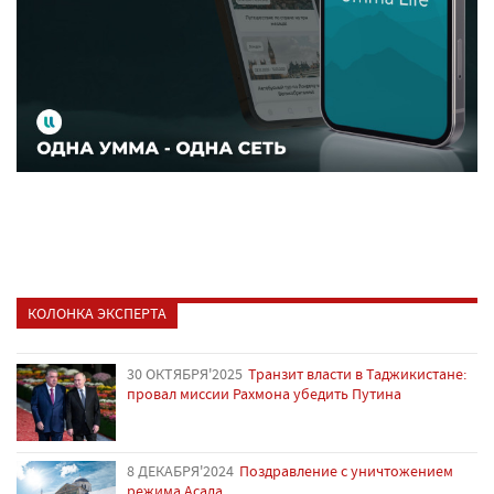
КОЛОНКА ЭКСПЕРТА
30 ОКТЯБРЯ'2025
Транзит власти в Таджикистане:
провал миссии Рахмона убедить Путина
8 ДЕКАБРЯ'2024
Поздравление с уничтожением
режима Асада