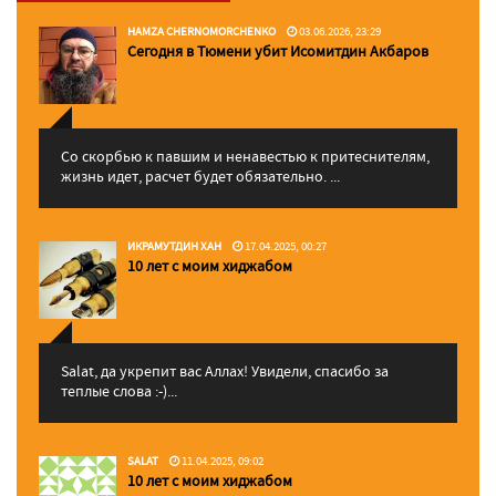
HAMZA CHERNOMORCHENKO
03.06.2026, 23:29
Сегодня в Тюмени убит Исомитдин Акбаров
Со скорбью к павшим и ненавестью к притеснителям,
жизнь идет, расчет будет обязательно. ...
ИКРАМУТДИН ХАН
17.04.2025, 00:27
10 лет с моим хиджабом
Salat, да укрепит вас Аллаx! Увидели, спасибо за
теплые слова :-)...
SALAT
11.04.2025, 09:02
10 лет с моим хиджабом