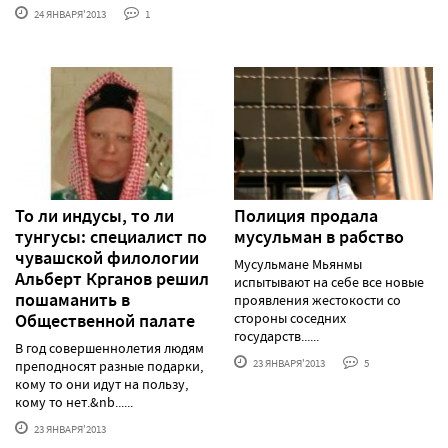
24 ЯНВАРЯ'2013
1
То ли индусы, то ли
Полиция продала
тунгусы: специалист по
мусульман в рабство
чувашской филологии
Мусульмане Мьянмы
Альберт Крганов решил
испытывают на себе все новые
пошаманить в
проявления жестокости со
Общественной палате
стороны соседних
государств......
В год совершеннолетия людям
23 ЯНВАРЯ'2013
5
преподносят разные подарки,
кому то они идут на пользу,
кому то нет.&nb......
23 ЯНВАРЯ'2013