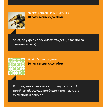
ИКРАМУТДИН ХАН
17.04.2025, 00:27
10 лет с моим хиджабом
Salat, да укрепит вас Аллаx! Увидели, спасибо за
теплые слова :-)...
SALAT
11.04.2025, 09:02
10 лет с моим хиджабом
В последнее время тоже столкнулась с этой
проблемой. Ощущение будто я поспешила с
хиджабом и рано по...