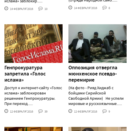
ислама» заблокир......
14 ФЕВРАЛЯ'2016
8
14 ФЕВРАЛЯ'2016
10
Генпрокуратура
Оппозиция отвергла
запретила «Голос
мюнхенское псевдо-
ислама»
перемирие
Доступ к интернет-сайту «Голос
(На фото - Рияд Хиджаб с
ислама» заблокирован
бойцами Сирийской
решением Генпрокуратуры.
Свободной Армии) Не успели
При переход......
мировые и русскоязычные......
12 ФЕВРАЛЯ'2016
39
12 ФЕВРАЛЯ'2016
9