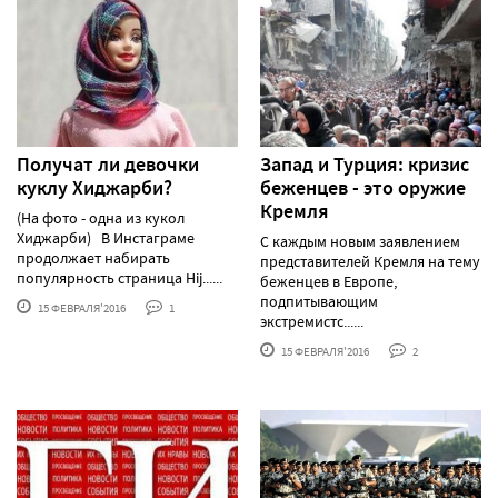
Получат ли девочки
Запад и Турция: кризис
куклу Хиджарби?
беженцев - это оружие
Кремля
(На фото - одна из кукол
Хиджарби) В Инстаграме
С каждым новым заявлением
продолжает набирать
представителей Кремля на тему
популярность страница Hij......
беженцев в Европе,
подпитывающим
15 ФЕВРАЛЯ'2016
1
экстремистс......
15 ФЕВРАЛЯ'2016
2