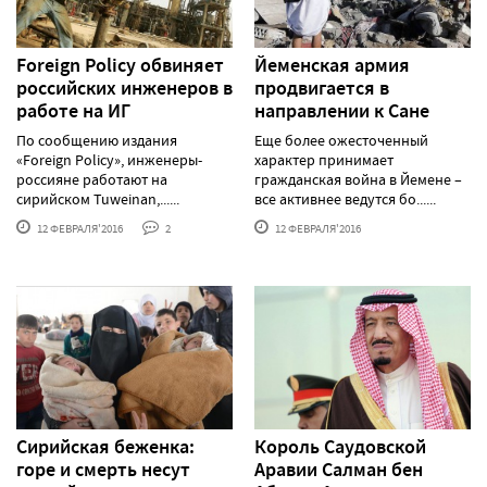
Foreign Policy обвиняет
Йеменская армия
российских инженеров в
продвигается в
работе на ИГ
направлении к Сане
По сообщению издания
Еще более ожесточенный
«Foreign Policy», инженеры-
характер принимает
россияне работают на
гражданская война в Йемене –
сирийском Tuweinan,......
все активнее ведутся бо......
12 ФЕВРАЛЯ'2016
2
12 ФЕВРАЛЯ'2016
Сирийская беженка:
Король Саудовской
горе и смерть несут
Аравии Салман бен