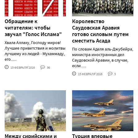
Обращение к
Королевство
читателям: чтобы
Саудовская Аравия
звучал "Голос Ислама"
готово силовым путем
сместить Асада
Хвала Аллаху, Господу миров!
Лучшие приветствия и молитвы
По словам Аделя аль-Джубейра,
лучшему из людей - Мухаммаду,
министра иностранных дел
его......
Саудовской Аравии, в случае,
если......
15 ФЕВРАЛЯ'2016
36
15 ФЕВРАЛЯ'2016
5
Между сирийскими и
Турция впервые