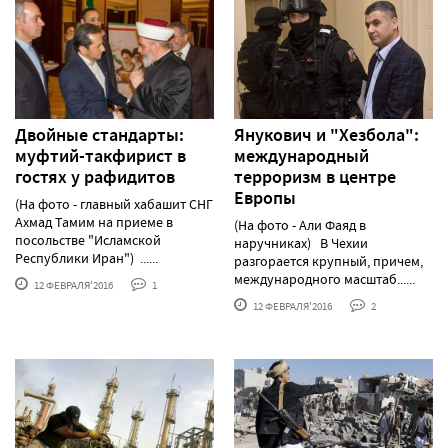
Двойные стандарты:
Янукович и "Хезбола":
муфтий-такфирист в
международный
гостях у рафидитов
терроризм в центре
Европы
(На фото - главный хабашит СНГ
Ахмад Тамим на приеме в
(На фото - Али Фаяд в
посольстве "Исламской
наручниках) В Чехии
Республики Иран") ......
разгорается крупный, причем,
международного масштаб......
12 ФЕВРАЛЯ'2016
1
12 ФЕВРАЛЯ'2016
2