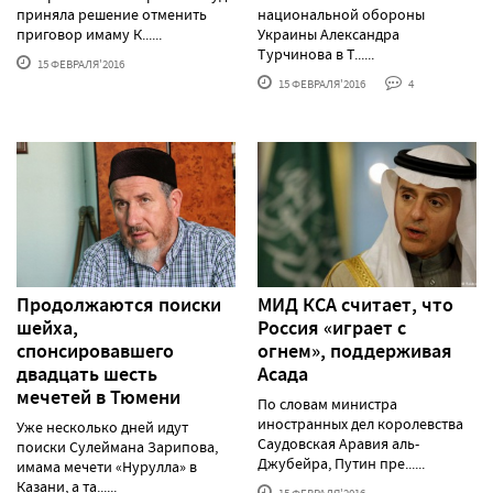
приняла решение отменить
национальной обороны
приговор имаму К......
Украины Александра
Турчинова в Т......
15 ФЕВРАЛЯ'2016
15 ФЕВРАЛЯ'2016
4
Продолжаются поиски
МИД КСА считает, что
шейха,
Россия «играет с
спонсировавшего
огнем», поддерживая
двадцать шесть
Асада
мечетей в Тюмени
По словам министра
иностранных дел королевства
Уже несколько дней идут
Саудовская Аравия аль-
поиски Сулеймана Зарипова,
Джубейра, Путин пре......
имама мечети «Нурулла» в
Казани, а та......