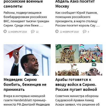
российские военные
Абдель Азиз посетит
самолеты
Москву
Районы, подвергающиеся
Как сообщает Юрий Ушаков,
бомбардировкам российских
помощник российского
ВКС, покидают тысячи граждан
президента, в марте столицу
Сирии. Среди этих беже......
России посетит король Сау......
12 ФЕВРАЛЯ'2016
12
12 ФЕВРАЛЯ'2016
4
Медведев: Сирию
Арабы готовятся к
бомбить, беженцев не
вводу войск в Сирию.
принимать
Россия пугает войной
Вчера в интервью немецкой
Советник министра обороны
газете Handelsblatt премьер-
Саудовской Аравии Ахмед
министр РФ Дмитрий Медведев
Асири заявил, что решение об