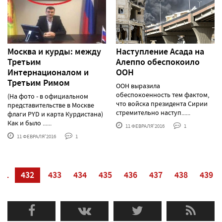
Москва и курды: между
Наступление Асада на
Третьим
Алеппо обеспокоило
Интернационалом и
ООН
Третьим Римом
ООН выразила
обеспокоенность тем фактом,
(На фото - в официальном
что войска президента Сирии
представительстве в Москве
стремительно наступ......
флаги PYD и карта Курдистана)
Как и было ......
11 ФЕВРАЛЯ'2016
1
11 ФЕВРАЛЯ'2016
1
31
432
433
434
435
436
437
438
439