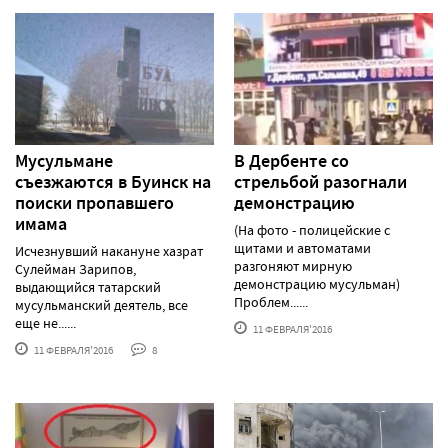
Мусульмане
В Дербенте со
съезжаются в Буинск на
стрельбой разогнали
поиски пропавшего
демонстрацию
имама
(На фото - полицейские с
щитами и автоматами
Исчезнувший накануне хазрат
разгоняют мирную
Сулейман Зарипов,
демонстрацию мусульман)
выдающийся татарский
Проблем......
мусульманский деятель, все
еще не......
11 ФЕВРАЛЯ'2016
11 ФЕВРАЛЯ'2016
8