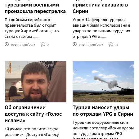
турецкими военными
применила авиацию в
произошла перестрелка
Сирии
По войскам сирийского
Утром 14 февраля турецкая
правительства был открыт
авиация была использована в
турецкой армией огонь, что
удараз по позициям курдских
стало ответом ......
отрядов YPG и......
15 ФЕВРАЛЯ'2016
2
14 ФЕВРАЛЯ'2016
11
Об ограничении
Турция наносит удары
доступа к сайту «Голос
по отрядам YPG в Сирии
ислама»
Турецкие вооружённые силы
нанесли артиллерийские удары
«Я думаю, это политическое
по курдским отрядам YPG
решение» Доступ к «Голосу
(Отряды Народной само......