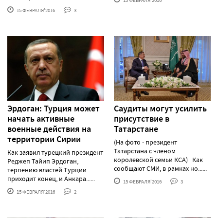
15 ФЕВРАЛЯ'2016
15 ФЕВРАЛЯ'2016
3
Эрдоган: Турция может
Саудиты могут усилить
начать активные
присутствие в
военные действия на
Татарстане
территории Сирии
(На фото - президент
Татарстана с членом
Как заявил турецкий президент
королевской семьи КСА) Как
Реджеп Тайип Эрдоган,
сообщают СМИ, в рамках но......
терпению властей Турции
приходит конец, и Анкара......
15 ФЕВРАЛЯ'2016
3
15 ФЕВРАЛЯ'2016
2