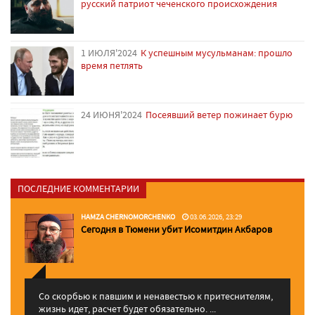
русский патриот чеченского происхождения
1 ИЮЛЯ'2024
К успешным мусульманам: прошло
время петлять
24 ИЮНЯ'2024
Посеявший ветер пожинает бурю
ПОСЛЕДНИЕ КОММЕНТАРИИ
HAMZA CHERNOMORCHENKO
03.06.2026, 23:29
Сегодня в Тюмени убит Исомитдин Акбаров
Со скорбью к павшим и ненавестью к притеснителям,
жизнь идет, расчет будет обязательно. ...