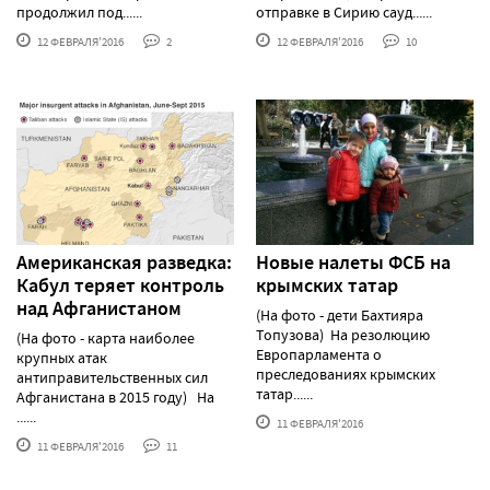
продолжил под......
отправке в Сирию сауд......
12 ФЕВРАЛЯ'2016
2
12 ФЕВРАЛЯ'2016
10
Американская разведка:
Новые налеты ФСБ на
Кабул теряет контроль
крымских татар
над Афганистаном
(На фото - дети Бахтияра
Топузова) На резолюцию
(На фото - карта наиболее
Европарламента о
крупных атак
преследованиях крымских
антиправительственных сил
татар......
Афганистана в 2015 году) На
......
11 ФЕВРАЛЯ'2016
11 ФЕВРАЛЯ'2016
11