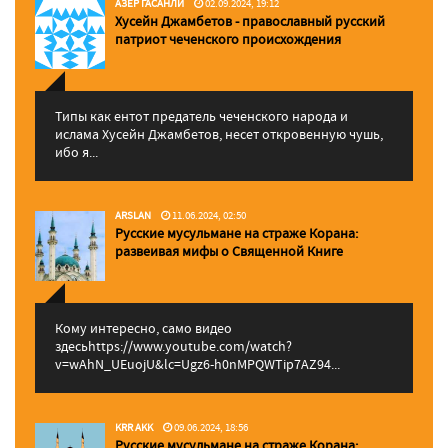
АЗЕР ГАСАНЛИ
02.09.2024, 19:12
Хусейн Джамбетов - православный русский
патриот чеченского происхождения
Типы как ентот предатель чеченского народа и
ислама Хусейн Джамбетов, несет откровенную чушь,
ибо я...
ARSLAN
11.06.2024, 02:50
Русские мусульмане на страже Корана:
pазвеивая мифы о Священной Книге
Кому интересно, само видео
здесьhttps://www.youtube.com/watch?
v=wAhN_UEuojU&lc=Ugz6-h0nMPQWTip7AZ94...
KRR AKK
09.06.2024, 18:56
Русские мусульмане на страже Корана: