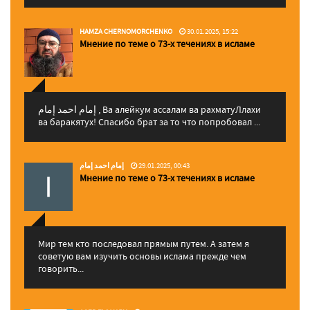
HAMZA CHERNOMORCHENKO
30.01.2025, 15:22
Мнение по теме о 73-х течениях в исламе
إمام احمد إمام , Ва алейкум ассалам ва рахматуЛлахи
ва баракятух! Спасибо брат за то что попробовал ...
إمام احمد إمام
29.01.2025, 00:43
Мнение по теме о 73-х течениях в исламе
Мир тем кто последовал прямым путем. А затем я
советую вам изучить основы ислама прежде чем
говорить...