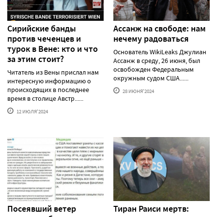
Сирийские банды
Ассанж на свободе: нам
против чеченцев и
нечему радоваться
турок в Вене: кто и что
Основатель WikiLeaks Джулиан
за этим стоит?
Ассанж в среду, 26 июня, был
освобожден Федеральным
Читатель из Вены прислал нам
окружным судом США......
интересную информацию о
происходящих в последнее
28 ИЮНЯ'2024
время в столице Австр......
12 ИЮЛЯ'2024
Посеявший ветер
Тиран Раиси мертв: