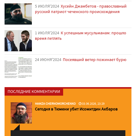
5 ИЮЛЯ'2024
Хусейн Джамбетов - православный
русский патриот чеченского происхождения
1 ИЮЛЯ'2024
К успешным мусульманам: прошло
время петлять
24 ИЮНЯ'2024
Посеявший ветер пожинает бурю
ПОСЛЕДНИЕ КОММЕНТАРИИ
HAMZA CHERNOMORCHENKO
03.06.2026, 23:29
Сегодня в Тюмени убит Исомитдин Акбаров