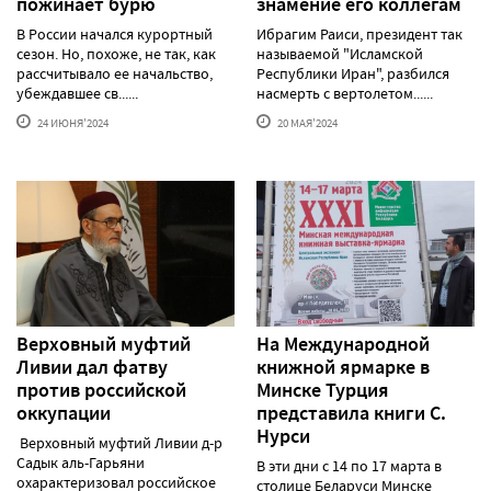
пожинает бурю
знамение его коллегам
В России начался курортный
Ибрагим Раиси, президент так
сезон. Но, похоже, не так, как
называемой "Исламской
рассчитывало ее начальство,
Республики Иран", разбился
убеждавшее св......
насмерть с вертолетом......
24 ИЮНЯ'2024
20 МАЯ'2024
Верховный муфтий
На Международной
Ливии дал фатву
книжной ярмарке в
против российской
Минске Турция
оккупации
представила книги С.
Нурси
Верховный муфтий Ливии д-р
Садык аль-Гарьяни
В эти дни с 14 по 17 марта в
охарактеризовал российское
столице Беларуси Минске