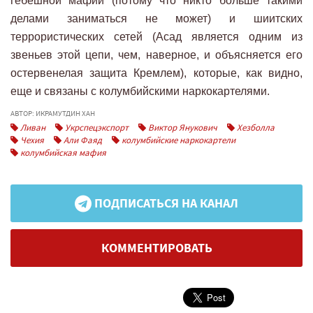
гебешной мафии (потому что никто больше такими
делами заниматься не может) и шиитских
террористических сетей (Асад является одним из
звеньев этой цепи, чем, наверное, и объясняется его
остервенелая защита Кремлем), которые, как видно,
еще и связаны с колумбийскими наркокартелями.
АВТОР: ИКРАМУТДИН ХАН
Ливан
Укрспецэкспорт
Виктор Янукович
Хезболла
Чехия
Али Фаяд
колумбийские наркокартели
колумбийская мафия
ПОДПИСАТЬСЯ НА КАНАЛ
КОММЕНТИРОВАТЬ