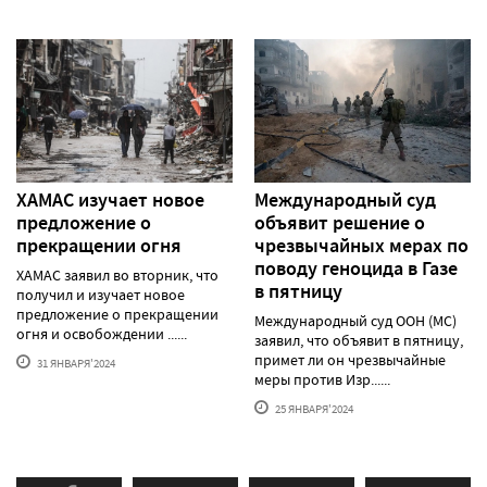
ХАМАС изучает новое
Международный суд
предложение о
объявит решение о
прекращении огня
чрезвычайных мерах по
поводу геноцида в Газе
ХАМАС заявил во вторник, что
в пятницу
получил и изучает новое
предложение о прекращении
Международный суд ООН (МС)
огня и освобождении ......
заявил, что объявит в пятницу,
примет ли он чрезвычайные
31 ЯНВАРЯ'2024
меры против Изр......
25 ЯНВАРЯ'2024