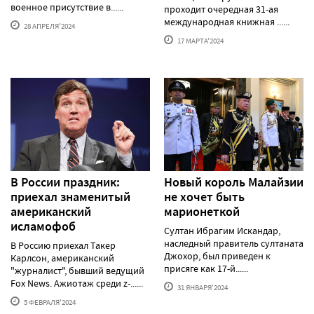
военное присутствие в......
проходит очередная 31-ая
международная книжная ......
28 АПРЕЛЯ'2024
17 МАРТА'2024
В России праздник:
Новый король Малайзии
приехал знаменитый
не хочет быть
американский
марионеткой
исламофоб
Султан Ибрагим Искандар,
наследный правитель султаната
В Россию приехал Такер
Джохор, был приведен к
Карлсон, американский
присяге как 17-й......
"журналист", бывший ведущий
Fox News. Ажиотаж среди z-......
31 ЯНВАРЯ'2024
5 ФЕВРАЛЯ'2024