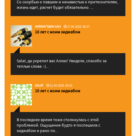
Со скорбью к павшим и ненавестью к притеснителям,
жизнь идет, расчет будет обязательно. ...
ИКРАМУТДИН ХАН
17.04.2025, 00:27
10 лет с моим хиджабом
Salat, да укрепит вас Аллаx! Увидели, спасибо за
теплые слова :-)...
SALAT
11.04.2025, 09:02
10 лет с моим хиджабом
В последнее время тоже столкнулась с этой
проблемой. Ощущение будто я поспешила с
хиджабом и рано по...