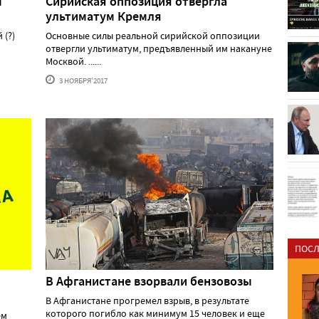
ы
Сирийская оппозиция отвергла
ультиматум Кремля
 (?)
Основные силы реальной сирийской оппозиции
отвергли ультиматум, предъявленный им накануне
Москвой. ......
3 НОЯБРЯ'2017
ПОСЛ
В Афганистане взорвали бензовозы
В Афганистане прогремел взрыв, в результате
которого погибло как минимум 15 человек и еще
ем