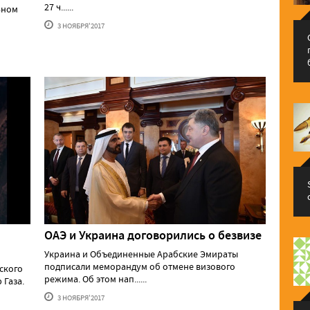
27 ч......
ьном
3 НОЯБРЯ'2017
ОАЭ и Украина договорились о безвизе
Украина и Объединенные Арабские Эмираты
подписали меморандум об отмене визового
ского
режима. Об этом нап......
 Газа.
3 НОЯБРЯ'2017