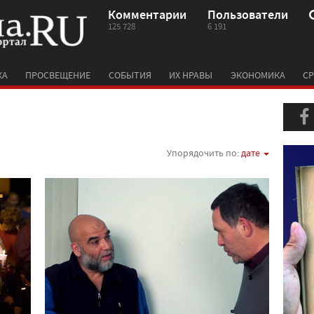
Комментарии
Пользователи
125 728
6 191
КА
ПРОСВЕЩЕНИЕ
СОБЫТИЯ
ИХ НРАВЫ
ЭКОНОМИКА
СР
Упорядочить по:
дате