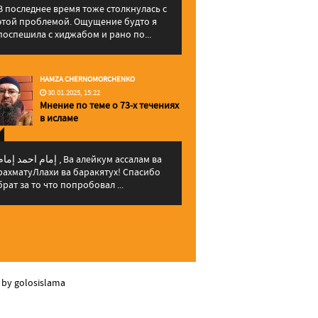
В последнее время тоже столкнулась с
этой проблемой. Ощущение будто я
поспешила с хиджабом и рано по...
HAMZA CHERNOMORCHENKO
30.01.2025, 15:22
Мнение по теме о 73-х течениях
в исламе
إمام احمد إما , Ва алейкум ассалам ва
рахматуЛлахи ва баракятух! Спасибо
брат за то что попробовал ...
 by golosislama