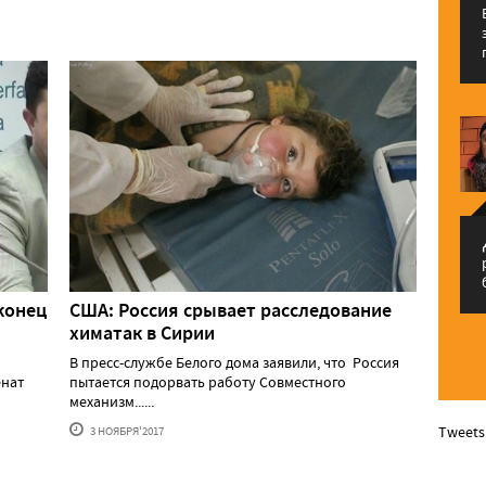
م
конец
США: Россия срывает расследование
химатак в Сирии
В пресс-службе Белого дома заявили, что Россия
енат
пытается подорвать работу Совместного
механизм......
Tweets
3 НОЯБРЯ'2017