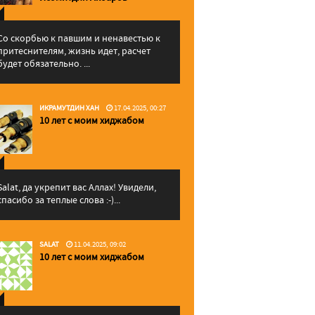
Со скорбью к павшим и ненавестью к
притеснителям, жизнь идет, расчет
будет обязательно. ...
ИКРАМУТДИН ХАН
17.04.2025, 00:27
10 лет с моим хиджабом
Salat, да укрепит вас Аллаx! Увидели,
спасибо за теплые слова :-)...
SALAT
11.04.2025, 09:02
10 лет с моим хиджабом