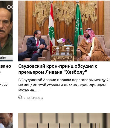
овано
Саудовский крон-принц обсудил с
)
премьером Ливана "Хезболу"
В Саудовской Аравии прошли переговоры между 2-
ских
ми лицами этой страны и Ливана - крон-принцем
Мухамма......
2 НОЯБРЯ'2017