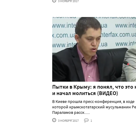
3 НОЯБРЯ'2017
Пытки в Крыму: я понял, что это 
и начал молиться (ВИДЕО)
В Киеве прошла пресс-конференция, в ходе
которой крымскотатарский мусульманин Р
Параламов расск......
3 НОЯБРЯ'2017
1