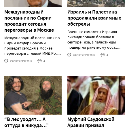
Международный
Израиль и Палестина
посланник по Сирии
продолжили взаимные
проводит сегодня
обстрелы
переговоры в Москве
Военные самолеты Израиля
ликвидировали боевика в
Международный посланник по
секторе Газа, а палестинцы
Сирии Лахдар Брахими
подвергли ракетному обст......
проведет сегодня в Москве
переговоры с главой МИД Ро......
28 ОКТЯБРЯ'2012
4
29 ОКТЯБРЯ'2012
4
“В лес уходят… А
Муфтий Саудовской
оттуда в никуда…”
Аравии призвал