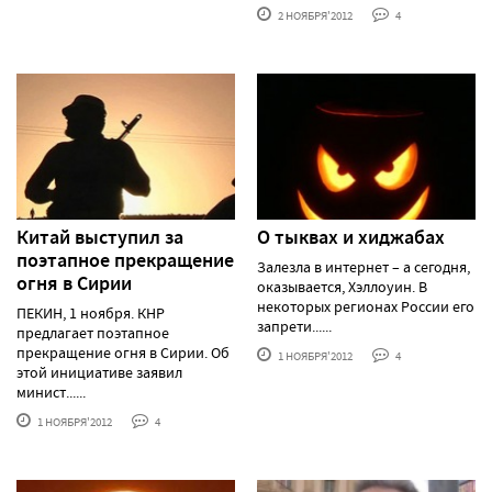
2 НОЯБРЯ'2012
4
Китай выступил за
О тыквах и хиджабах
поэтапное прекращение
Залезла в интернет – а сегодня,
огня в Cирии
оказывается, Хэллоуин. В
некоторых регионах России его
ПЕКИН, 1 ноября. КНР
запрети......
предлагает поэтапное
прекращение огня в Сирии. Об
1 НОЯБРЯ'2012
4
этой инициативе заявил
минист......
1 НОЯБРЯ'2012
4