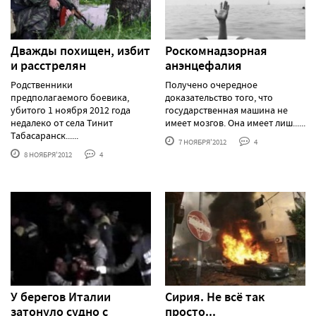
Дважды похищен, избит
Роскомнадзорная
и расстрелян
анэнцефалия
Родственники
Получено очередное
предполагаемого боевика,
доказательство того, что
убитого 1 ноября 2012 года
государственная машина не
недалеко от села Тинит
имеет мозгов. Она имеет лиш......
Табасаранск......
7 НОЯБРЯ'2012
4
8 НОЯБРЯ'2012
4
У берегов Италии
Сирия. Не всё так
затонуло судно с
просто...