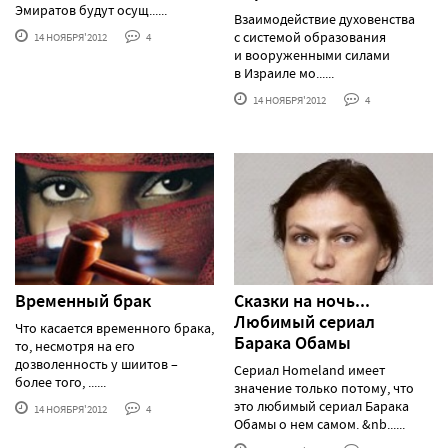
Эмиратов будут осущ......
Взаимодействие духовенства
с системой образования
14 НОЯБРЯ'2012
4
и вооруженными силами
в Израиле мо......
14 НОЯБРЯ'2012
4
Временный брак
Сказки на ночь...
Любимый сериал
Что касается временного брака,
Барака Обамы
то, несмотря на его
дозволенность у шиитов –
Сериал Homeland имеет
более того, ......
значение только потому, что
это любимый сериал Барака
14 НОЯБРЯ'2012
4
Обамы о нем самом. &nb......