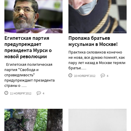
Египетская партия
Пропажа братьев
предупреждает
мусульман в Москве!
президента Мурси о
Практика силовиков конечно
новой революции
не нова, все думаю помнят, как
пару лет назад в Москве теряли
Египетская политическая
братье......
партия "Свобода и
справедливость"
10 НОЯБРЯ'2012
4
предупреждает президента
страны о ......
11 НОЯБРЯ'2012
4