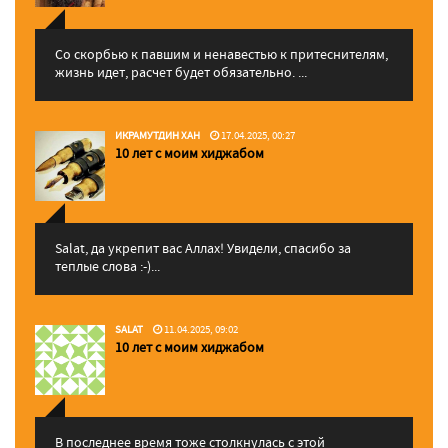
Со скорбью к павшим и ненавестью к притеснителям,
жизнь идет, расчет будет обязательно. ...
ИКРАМУТДИН ХАН
17.04.2025, 00:27
10 лет с моим хиджабом
Salat, да укрепит вас Аллаx! Увидели, спасибо за
теплые слова :-)...
SALAT
11.04.2025, 09:02
10 лет с моим хиджабом
В последнее время тоже столкнулась с этой