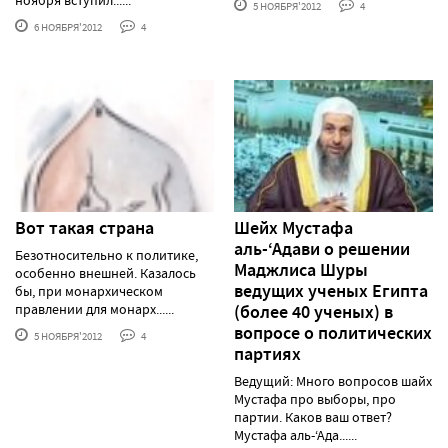
5 НОЯБРЯ'2012
4
6 НОЯБРЯ'2012
4
Вот такая страна
Шейх Мустафа
аль-‘Адави о решении
Безотносительно к политике,
Маджлиса Шуры
особенно внешней. Казалось
ведущих ученых Египта
бы, при монархическом
правлении для монарх......
(более 40 ученых) в
вопросе о политических
5 НОЯБРЯ'2012
4
партиях
Ведущий: Много вопросов шайх
Мустафа про выборы, про
партии. Каков ваш ответ?
Мустафа аль-‘Ада......