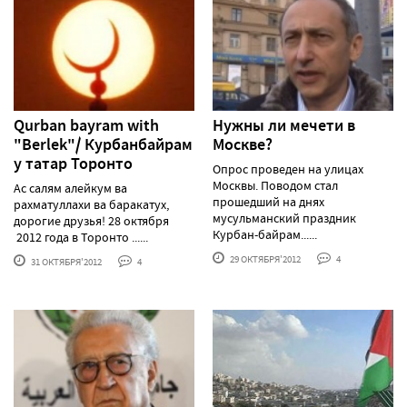
Qurban bayram with
Нужны ли мечети в
"Berlek"/ Курбанбайрам
Москве?
у татар Торонто
Опрос проведен на улицах
Москвы. Поводом стал
Ас салям алейкум ва
прошедший на днях
рахматуллахи ва баракатух,
мусульманский праздник
дорогие друзья! 28 октября
Курбан-байрам......
2012 года в Торонто ......
29 ОКТЯБРЯ'2012
4
31 ОКТЯБРЯ'2012
4