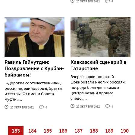
26 ОКТЯБРЯ'2012
4
Равиль Гайнутдин:
Кавказский сценарий в
Поздравление с Курбан-
Татарстане
байрамом!
Вчера сводки новостей
шокировали многих россиян:
«Дорогие соотечественники,
посреди бела дня в самом
россияне, единоверцы, братья
центре Казани прошла
и сестры! От имени Совета
спецо......
муфти......
25 ОКТЯБРЯ'2012
4
26 ОКТЯБРЯ'2012
4
82
183
184
185
186
187
188
189
190