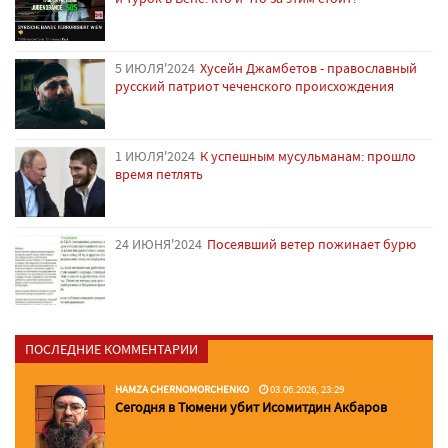
5 ИЮЛЯ'2024
Хусейн Джамбетов - православный
русский патриот чеченского происхождения
1 ИЮЛЯ'2024
К успешным мусульманам: прошло
время петлять
24 ИЮНЯ'2024
Посеявший ветер пожинает бурю
ПОСЛЕДНИЕ КОММЕНТАРИИ
HAMZA CHERNOMORCHENKO
03.06.2026, 23:29
Сегодня в Тюмени убит Исомитдин Акбаров