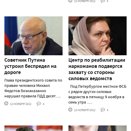
12 НОЯБРЯ'2012
4
Советник Путина
Центр по реабилитации
устроил беспредел на
наркоманов подвергся
дороге
захвату со стороны
силовых ведомств
Глава президентского совета по
правам человека Михаил
Под Петербургом местное ФСБ
Федотов безнаказанно
с рядом других силовых
нарушал правила ПДД десят......
ведомств в пятницу 9 ноября в
семь утра ......
12 НОЯБРЯ'2012
4
12 НОЯБРЯ'2012
4