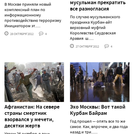
мусульман прекратить
В Москве приняли новый
все разногласия
комплексный план по
информационному
По случаю мусульманского
противодействию терроризму
праздника Курбан-айт
Инициатором эт......
верховный муфтий
Королевства Саудовская
28 ОКТЯБРЯ'2012
4
Аравия ш......
27 ОКТЯБРЯ'2012
4
Афганистан: На севере
Эхо Москвы: Вот такой
страны смертник
Курбан Байрам
взорвался у мечети,
Год прошел — опять все то же
десятки жертв
самое. Как, впрочем, и два года
назад и три.......
Утром 26 октября, в день