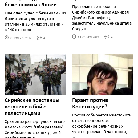
беженцами из Ливии
Прогадавшие плохиши
Сирийского кризиса Адмирал
Еще одно судно с беженцами из
Джеймс Виннефелд,
Ливии затонуло на пути в
заместитель начальника штаба
Италию - в 35 милях от Ливии и
Соедин......
в 140 от остро......
6 НОЯБРЯ'2012
4
6 НОЯБРЯ'2012
4
Сирийские повстанцы
Гарант против
вступили в бой с
Конституции?
палестинцами
Россия собирается ужесточить
ответственность за
Сражение развернулось на юге
оскорбление религиозных
Дамаска. Фото "Обозреватель"
чувств граждан. В частности,......
Сирийские повстанцы днем 5
ноября вступил......