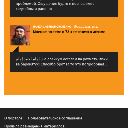
проблемой. Ощущение будто я поспешила с
хиджабом и рано по...
HAMZA CHERNOMORCHENKO
30.01.2025, 15:22
Мнение по теме о 73-х течениях в исламе
إمام احمد إمام , Ва алейкум ассалам ва рахматуЛлахи
ва баракятух! Спасибо брат за то что попробовал ...
О портале
Пользовательское соглашение
Правила размещения материалов