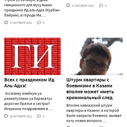
священного для мусульман
27 ОКТЯБРЯ'2012
4
праздника Ид аль-Адха (Курбан-
байрам), в городе Ма......
27 ОКТЯБРЯ'2012
4
Всех с праздником Ид
Штурм квартиры с
Аль-Адха!
боевиками в Казани
вполне может иметь
Ассаламу алейкум уа
криминальный след
рахматуллахи уа баракатух
дорогие братья и сестры!!
Вполне кавказский штурм
Искренне поздравляем в......
квартиры в Казани, в которой
были накрыты боевики, вызвал
26 ОКТЯБРЯ'2012
4
кучу новых вопросо......