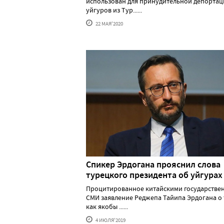
использован для принудительной депортац
уйгуров из Тур......
22 МАЯ'2020
Спикер Эрдогана прояснил слова
турецкого президента об уйгурах
Процитированное китайскими государстве
СМИ заявление Реджепа Тайипа Эрдогана о 
как якобы ......
4 ИЮЛЯ'2019