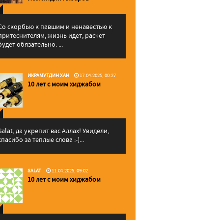
Со скорбью к павшим и ненавестью к
притеснителям, жизнь идет, расчет
будет обязательно. ...
ИКРАМУТДИН ХАН
17.04.2025, 00:27
10 лет с моим хиджабом
Salat, да укрепит вас Аллаx! Увидели,
спасибо за теплые слова :-)...
SALAT
11.04.2025, 09:02
10 лет с моим хиджабом