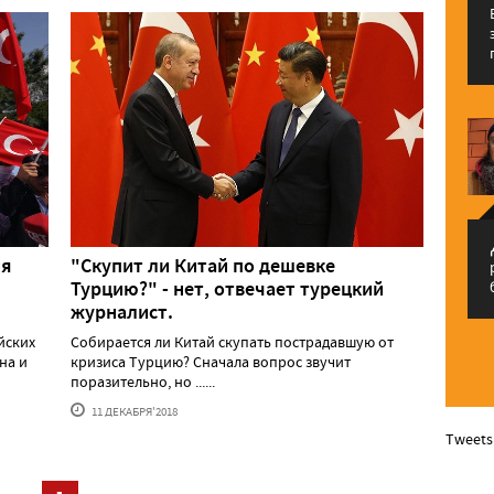
م
ия
"Скупит ли Китай по дешевке
Турцию?" - нет, отвечает турецкий
журналист.
йских
Собирается ли Китай скупать пострадавшую от
на и
кризиса Турцию? Сначала вопрос звучит
поразительно, но ......
11 ДЕКАБРЯ'2018
Tweets