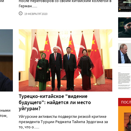
ии
после переговоров со своим китайским коллегой в
Герман......
19 ФЕВРАЛЯ'2020
Турецко-китайское "видение
будущего": найдется ли место
ПОСЛ
уйгурам?
нными
том,
Уйгурские активисты подвергли резкой критике
президента Турции Реджепа Тайипа Эрдогана за
то, что о......