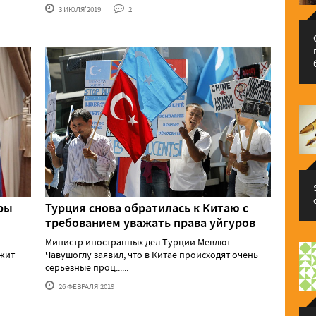
3 ИЮЛЯ'2019
2
уры
Турция снова обратилась к Китаю с
требованием уважать права уйгуров
Министр иностранных дел Турции Мевлют
лжит
Чавушоглу заявил, что в Китае происходят очень
серьезные проц......
26 ФЕВРАЛЯ'2019