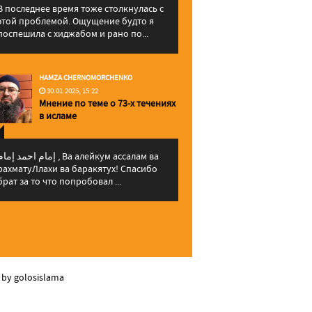
В последнее время тоже столкнулась с
этой проблемой. Ощущение будто я
поспешила с хиджабом и рано по...
HAMZA CHERNOMORCHENKO
30.01.2025, 15:22
Мнение по теме о 73-х течениях
в исламе
إمام احمد إما , Ва алейкум ассалам ва
рахматуЛлахи ва баракятух! Спасибо
брат за то что попробовал ...
 by golosislama