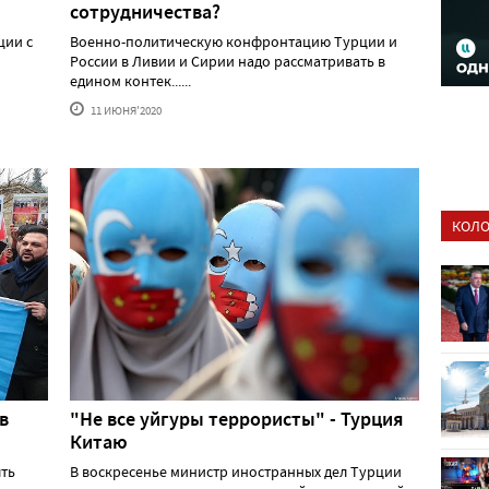
сотрудничества?
ции с
Военно-политическую конфронтацию Турции и
России в Ливии и Сирии надо рассматривать в
едином контек......
11 ИЮНЯ'2020
КОЛО
в
"Не все уйгуры террористы" - Турция
Китаю
ыть
В воскресенье министр иностранных дел Турции