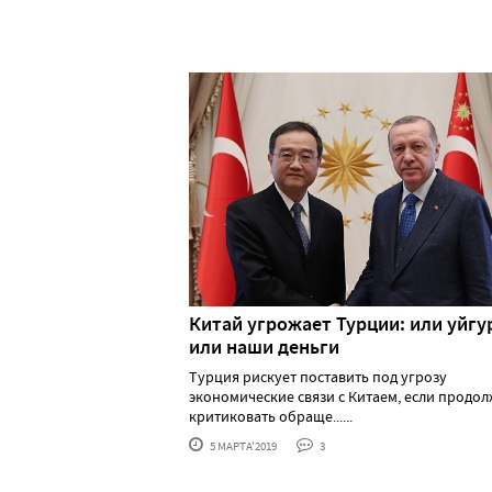
Китай угрожает Турции: или уйг
или наши деньги
Турция рискует поставить под угрозу
экономические связи с Китаем, если продо
критиковать обраще......
5 МАРТА'2019
3