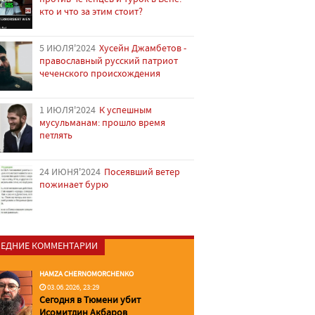
кто и что за этим стоит?
5 ИЮЛЯ'2024
Хусейн Джамбетов -
православный русский патриот
чеченского происхождения
1 ИЮЛЯ'2024
К успешным
мусульманам: прошло время
петлять
24 ИЮНЯ'2024
Посеявший ветер
пожинает бурю
ЕДНИЕ КОММЕНТАРИИ
HAMZA CHERNOMORCHENKO
03.06.2026, 23:29
Сегодня в Тюмени убит
Исомитдин Акбаров